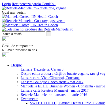
Login
Recupereaza parola
ContNou
Gust raw vegan.
Cosul de cumparaturi
Nu aveti produse in cos
Despre
Lansare Trezește-te. Cartea 8
Despre ediția a doua a cărții de bucate vegane, raw și v
Lansare carte Vivo Cărturești, Constanța
Lansare Boutique Chocolaterie - mai 2017
Manuela la ELITE Bussines Women - Constanța - marti
Lansare carte Retetele Manuelei - martie 2017
Retetele-Manuelei.ro - lansarea - martie 2016
Evenimente
SWEET TOOTH, Davinci Dental Clinic, 16 ianua