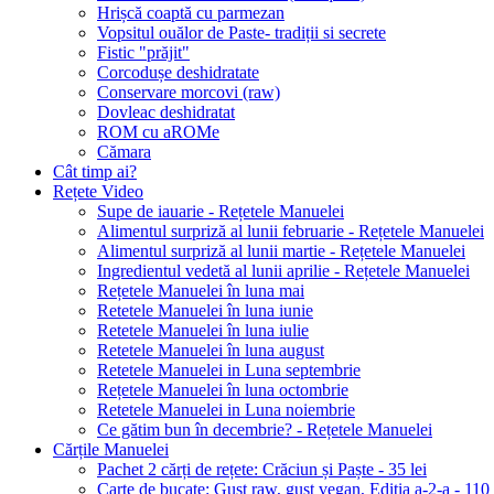
Hrișcă coaptă cu parmezan
Vopsitul ouălor de Paste- tradiții si secrete
Fistic "prăjit"
Corcodușe deshidratate
Conservare morcovi (raw)
Dovleac deshidratat
ROM cu aROMe
Cămara
Cât timp ai?
Rețete Video
Supe de iauarie - Rețetele Manuelei
Alimentul surpriză al lunii februarie - Rețetele Manuelei
Alimentul surpriză al lunii martie - Rețetele Manuelei
Ingredientul vedetă al lunii aprilie - Rețetele Manuelei
Rețetele Manuelei în luna mai
Retetele Manuelei în luna iunie
Retetele Manuelei în luna iulie
Retetele Manuelei în luna august
Retetele Manuelei in Luna septembrie
Rețetele Manuelei în luna octombrie
Retetele Manuelei in Luna noiembrie
Ce gătim bun în decembrie? - Rețetele Manuelei
Cărțile Manuelei
Pachet 2 cărți de rețete: Crăciun și Paște - 35 lei
Carte de bucate: Gust raw, gust vegan, Ediția a-2-a - 110 le