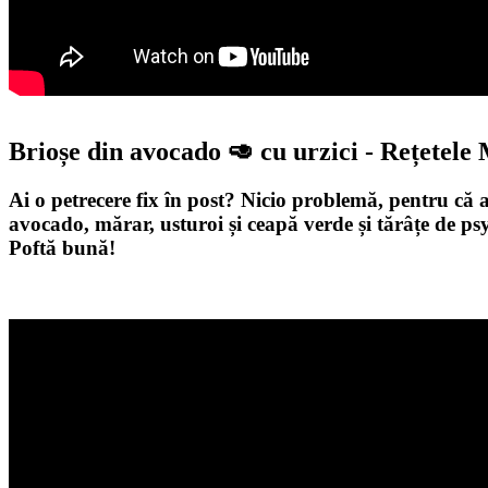
Brioșe din avocado 🥑 cu urzici - Rețetele
Ai o petrecere fix în post? Nicio problemă, pentru că 
avocado, mărar, usturoi și ceapă verde și tărâțe de ps
Poftă bună!