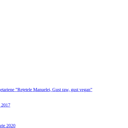
egetariene ”Rețetele Manuelei, Gust raw, gust vegan”
e 2017
rie 2020