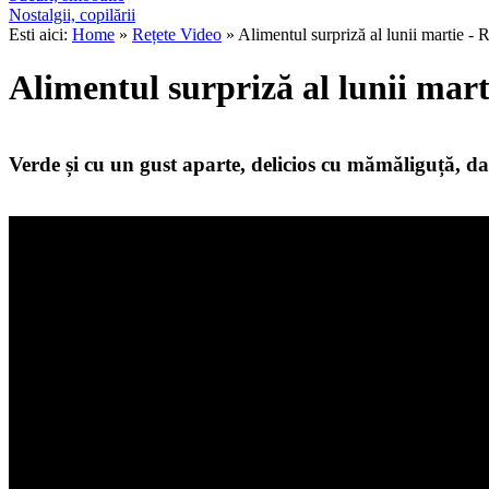
Nostalgii, copilării
Esti aici:
Home
»
Rețete Video
» Alimentul surpriză al lunii martie - 
Alimentul surpriză al lunii mart
Verde și cu un gust aparte, delicios cu mămăliguță, dar 