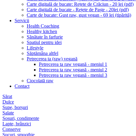
Carte digitală de bucate: Rețete de Crăciun - 20 lei (pdf)
Carte digitală de bucate - Rețete de Paște - 20lei (pdf)
Carte de bucate: Gust raw, gust vegan - 69 lei (tipărită)
Servicii
Health Coaching
Healthy kitchen
Sănătate în farfurie
Spatiul pentru idei
Lifestyle
Săptămâna altfel
Petrecerea ta (raw) vegană
Petrecerea ta raw vegană - meniul 1
Petrecerea ta raw vegană - meniul 2
Petrecerea ta raw vegană - meniul 3
Ciocolată raw
Contact
Sărat
Dulce
Supe, borșuri
Salate
Sosuri, condimente
Lapte, brânzici
Conserve
Sucuri, smoothie