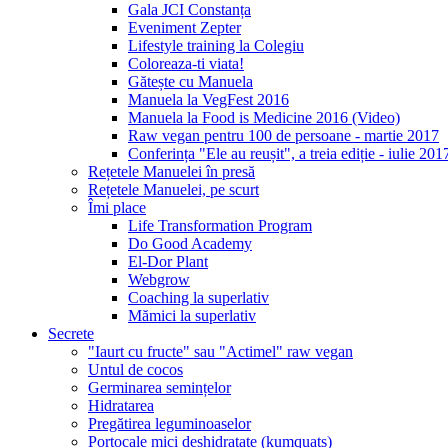
Gala JCI Constanța
Eveniment Zepter
Lifestyle training la Colegiu
Coloreaza-ti viata!
Gătește cu Manuela
Manuela la VegFest 2016
Manuela la Food is Medicine 2016 (Video)
Raw vegan pentru 100 de persoane - martie 2017
Conferința "Ele au reușit", a treia ediție - iulie 201
Rețetele Manuelei în presă
Rețetele Manuelei, pe scurt
Îmi place
Life Transformation Program
Do Good Academy
El-Dor Plant
Webgrow
Coaching la superlativ
Mămici la superlativ
Secrete
"Iaurt cu fructe" sau "Actimel" raw vegan
Untul de cocos
Germinarea semințelor
Hidratarea
Pregătirea leguminoaselor
Portocale mici deshidratate (kumquats)