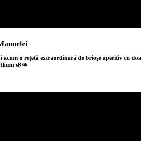
 Manuelei
ai acum o rețetă extraordinară de brioșe aperitiv cu doa
yllium 🌿🥑