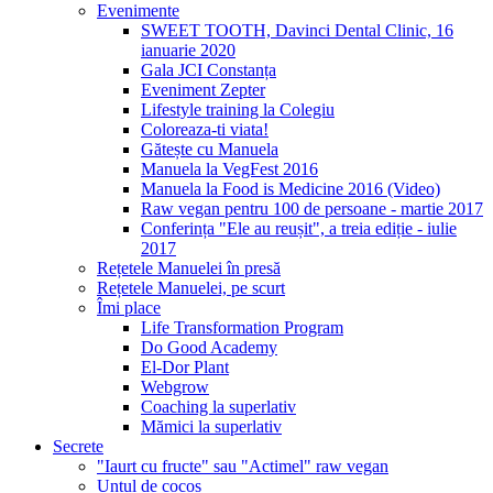
Evenimente
SWEET TOOTH, Davinci Dental Clinic, 16
ianuarie 2020
Gala JCI Constanța
Eveniment Zepter
Lifestyle training la Colegiu
Coloreaza-ti viata!
Gătește cu Manuela
Manuela la VegFest 2016
Manuela la Food is Medicine 2016 (Video)
Raw vegan pentru 100 de persoane - martie 2017
Conferința "Ele au reușit", a treia ediție - iulie
2017
Rețetele Manuelei în presă
Rețetele Manuelei, pe scurt
Îmi place
Life Transformation Program
Do Good Academy
El-Dor Plant
Webgrow
Coaching la superlativ
Mămici la superlativ
Secrete
"Iaurt cu fructe" sau "Actimel" raw vegan
Untul de cocos