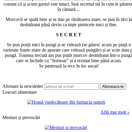
constat că și acum gustul este intact, însă secretul stă în cum le păstre
în cămară....
Morcovii se spală bine și se dau pe răzătoarea mare, se pun în tăvi la
deshidratat până devin ca niște pietricele mici și fine.
S E C R E T
Se pun porții mici în pungi și se videază (se găsesc acum pe piață o
varietate foarte mare de aparate care videază pungile) și se scrie data 
pungă. Toamna trecută am pus puțin morcov deshidratat într-o pung
care se închide cu "fermoar" și a rezistat bine până acum.
Se pastrează la rece în loc uscat!
Abonare la newsletter
Leacuri alimentare
Află mai mult »
Meniuri și provocări