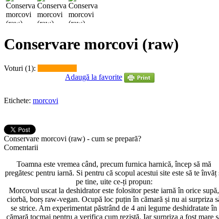
Conservare morcovi (raw)
Voturi (1):
Adaugă la favorite
Etichete:
morcovi
Conservare morcovi (raw) - cum se prepară?
Comentarii
Toamna este vremea când, precum furnica harnică, încep să mă
pregătesc pentru iarnă. Si pentru că scopul acestui site este să te învăț 
pe tine, uite ce-ți propun:
Morcovul uscat la deshidrator este folositor peste iarnă în orice supă,
ciorbă, borș raw-vegan. Ocupă loc puțin în cămară și nu ai surpriza s
se strice. Am experimentat păstrând de 4 ani legume deshidratate în
cămară tocmai pentru a verifica cum rezistă. Iar surpriza a fost mare s