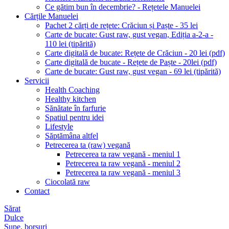
Ce gătim bun în decembrie? - Rețetele Manuelei
Cărțile Manuelei
Pachet 2 cărți de rețete: Crăciun și Paște - 35 lei
Carte de bucate: Gust raw, gust vegan, Ediția a-2-a -
110 lei (tipărită)
Carte digitală de bucate: Rețete de Crăciun - 20 lei (pdf)
Carte digitală de bucate - Rețete de Paște - 20lei (pdf)
Carte de bucate: Gust raw, gust vegan - 69 lei (tipărită)
Servicii
Health Coaching
Healthy kitchen
Sănătate în farfurie
Spatiul pentru idei
Lifestyle
Săptămâna altfel
Petrecerea ta (raw) vegană
Petrecerea ta raw vegană - meniul 1
Petrecerea ta raw vegană - meniul 2
Petrecerea ta raw vegană - meniul 3
Ciocolată raw
Contact
Sărat
Dulce
Supe, borșuri