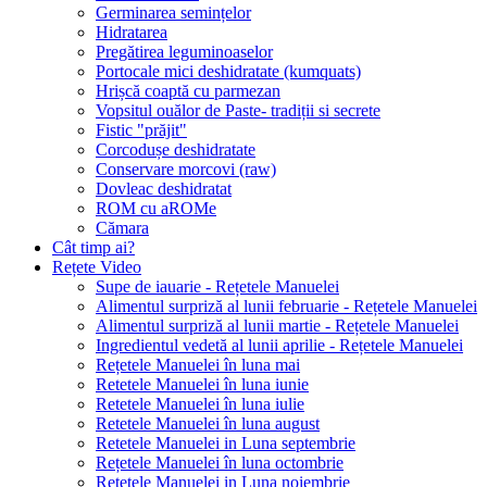
Germinarea semințelor
Hidratarea
Pregătirea leguminoaselor
Portocale mici deshidratate (kumquats)
Hrișcă coaptă cu parmezan
Vopsitul ouălor de Paste- tradiții si secrete
Fistic "prăjit"
Corcodușe deshidratate
Conservare morcovi (raw)
Dovleac deshidratat
ROM cu aROMe
Cămara
Cât timp ai?
Rețete Video
Supe de iauarie - Rețetele Manuelei
Alimentul surpriză al lunii februarie - Rețetele Manuelei
Alimentul surpriză al lunii martie - Rețetele Manuelei
Ingredientul vedetă al lunii aprilie - Rețetele Manuelei
Rețetele Manuelei în luna mai
Retetele Manuelei în luna iunie
Retetele Manuelei în luna iulie
Retetele Manuelei în luna august
Retetele Manuelei in Luna septembrie
Rețetele Manuelei în luna octombrie
Retetele Manuelei in Luna noiembrie