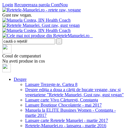
Login
Recupereaza parola
ContNou
Gust raw vegan.
Cosul de cumparaturi
Nu aveti produse in cos
Despre
Lansare Trezește-te. Cartea 8
Despre ediția a doua a cărții de bucate vegane, raw și
vegetariene ”Rețetele Manuelei, Gust raw, gust vegan”
Lansare carte Vivo Cărturești, Constanța
Lansare Boutique Chocolaterie - mai 2017
Manuela la ELITE Bussines Women - Constanța -
martie 2017
Lansare carte Retetele Manuelei - martie 2017
Retetele-Manuelei.ro - lansarea - martie 2016