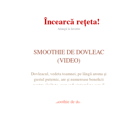
Încearcă rețeta!
Adaugă la favorite
SMOOTHIE DE DOVLEAC
(VIDEO)
Dovleacul, vedeta toamnei, pe lângă aroma şi
gustul puternic, are şi numeroase beneficii
pentru sănătate, cum ar fi ajutorul pe care il
oferă organismului în lupta împotriva bolilor de
inimă.