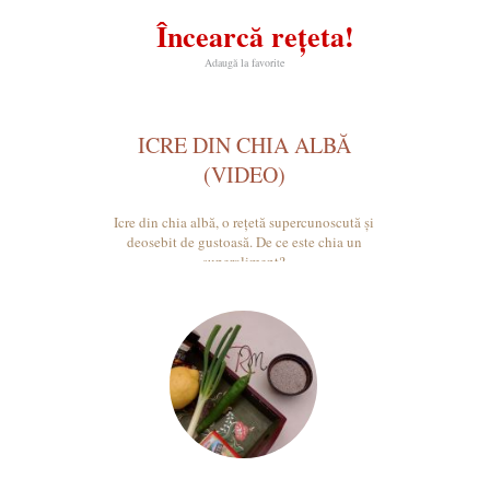
Încearcă rețeta!
Adaugă la favorite
ICRE DIN CHIA ALBĂ
(VIDEO)
Icre din chia albă, o rețetă supercunoscută și
deosebit de gustoasă. De ce este chia un
superaliment?