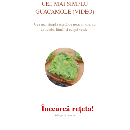
CEL MAI SIMPLU
GUACAMOLE (VIDEO)
Cea mai simplă rețetă de guacamole, cu
avocado, lămâi și ceapă verde.
Încearcă rețeta!
Adaugă la favorite