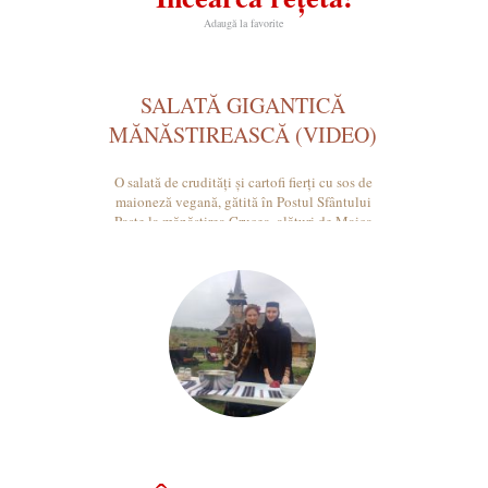
Adaugă la favorite
SALATĂ GIGANTICĂ
MĂNĂSTIREASCĂ (VIDEO)
O salată de crudități și cartofi fierți cu sos de
maioneză vegană, gătită în Postul Sfântului
Paște la mănăstirea Crucea, alături de Maica
Stareță Teodora.