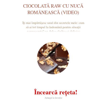
CIOCOLATĂ RAW CU NUCĂ
ROMÂNEASCĂ (VIDEO)
Îți mai împărtășesc unul din secretele mele: cum
să ai tot timpul la îndemână pentru situații
„neprevazute” un dulce sănătos și delicios.
Încearcă rețeta!
Adaugă la favorite