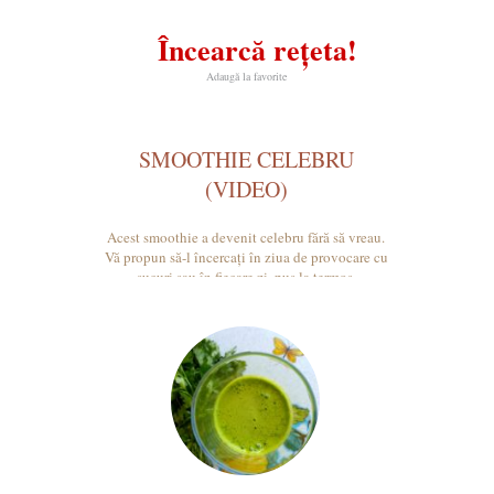
Încearcă rețeta!
Adaugă la favorite
SMOOTHIE CELEBRU
(VIDEO)
Acest smoothie a devenit celebru fără să vreau.
Vă propun să-l încercați în ziua de provocare cu
sucuri sau în fiecare zi, pus la termos.