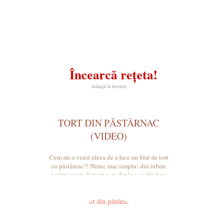
Încearcă rețeta!
Adaugă la favorite
TORT DIN PĂSTÂRNAC
(VIDEO)
Cum mi-a venit ideea de a face un blat de tort
cu păstârnac?! Nimic mai simplu: din iubire
pentru acest aliment care rămâne neglijat pe
tarabele piețelor.