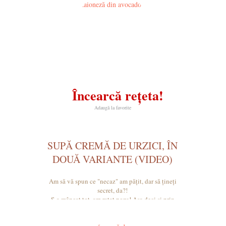
Încearcă rețeta!
Adaugă la favorite
SUPĂ CREMĂ DE URZICI, ÎN
DOUĂ VARIANTE (VIDEO)
Am să vă spun ce "necaz" am pățit, dar să țineți
secret, da?!
S-a mâncat tot, am ratat poza! Așa deci și prin
urmare, am făcut o poză de pe film și inspirația
fie cu noi!