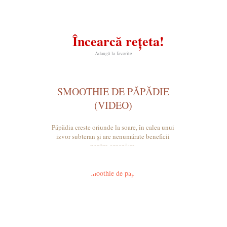
Încearcă rețeta!
Adaugă la favorite
SMOOTHIE DE PĂPĂDIE
(VIDEO)
Păpădia creste oriunde la soare, în calea unui
izvor subteran și are nenumărate beneficii
pentru organism.