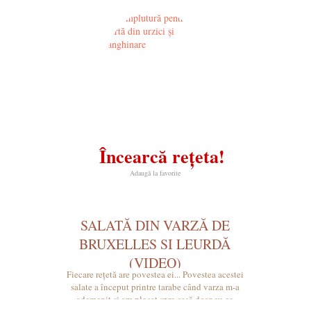
Încearcă rețeta!
Adaugă la favorite
SALATĂ DIN VARZĂ DE
BRUXELLES SI LEURDĂ
(VIDEO)
Fiecare rețetă are povestea ei... Povestea acestei
salate a început printre tarabe când varza m-a
ademenit și am plecat spre casă doar cu ea