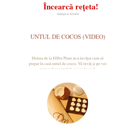
Încearcă rețeta!
Adaugă la favorite
UNTUL DE COCOS (VIDEO)
Dorina de la ElDor Plant m-a învățat cum să
prepar în casă untul de cocos. Vă învăț și pe voi
cum se face untul de cocos în casă.