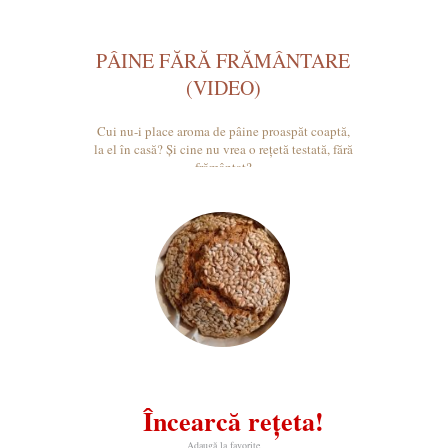
PÂINE FĂRĂ FRĂMÂNTARE
(VIDEO)
Cui nu-i place aroma de pâine proaspăt coaptă,
la el în casă? Și cine nu vrea o rețetă testată, fără
frământat?
Încearcă rețeta!
Adaugă la favorite