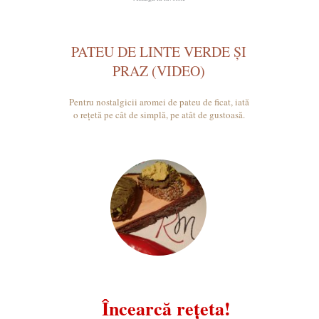
PATEU DE LINTE VERDE ȘI
PRAZ (VIDEO)
Pentru nostalgicii aromei de pateu de ficat, iată
o rețetă pe cât de simplă, pe atât de gustoasă.
Încearcă rețeta!