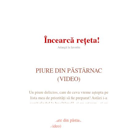
Încearcă rețeta!
Adaugă la favorite
PIURE DIN PĂSTÂRNAC
(VIDEO)
Un piure delicios, care de ceva vreme aștepta pe
lista mea de priorități să fie preparat! Astăzi i-a
venit rândul la bucătăreală, și nu oricum - ci cu
un filmuleț!