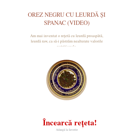
OREZ NEGRU CU LEURDĂ ȘI
SPANAC (VIDEO)
Am mai inventat o rețetă cu leurdă proaspătă,
leurdă raw, ca să-i păstrăm nealterate valorile
nutriționale.
Încearcă rețeta!
Adaugă la favorite