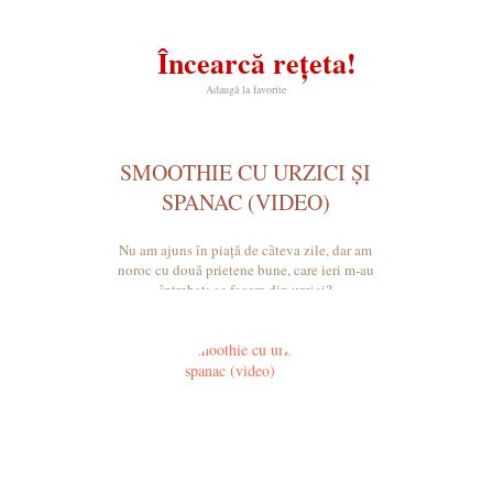
Încearcă rețeta!
Adaugă la favorite
SMOOTHIE CU URZICI ȘI
SPANAC (VIDEO)
Nu am ajuns în piață de câteva zile, dar am
noroc cu două prietene bune, care ieri m-au
întrebat: ce facem din urzici?