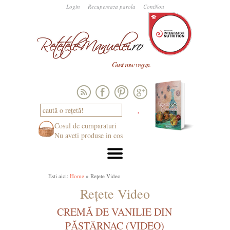
Login
Recupereaza parola
ContNou
Gust raw vegan.
Cosul de cumparaturi
Nu aveti produse in cos
Esti aici:
Home
» Rețete Video
Rețete Video
CREMĂ DE VANILIE DIN
PĂSTÂRNAC (VIDEO)