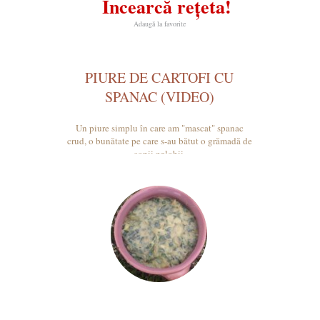
Încearcă rețeta!
Adaugă la favorite
PIURE DE CARTOFI CU
SPANAC (VIDEO)
Un piure simplu în care am "mascat" spanac
crud, o bunătate pe care s-au bătut o grămadă de
copii zglobii.