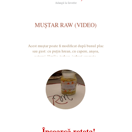
Adaugă la favorite
MUȘTAR RAW (VIDEO)
Acest muștar poate fi modificat după bunul plac
sau gust: cu puțin hrean, cu capere, anșoa,
usturoi, lămâie, tarhon, ierburi aromate,
ciuperci, trufe.
Încearcă rețeta!