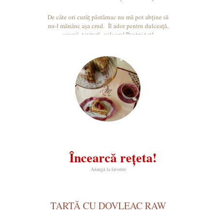
De câte ori curăț pâstărnac nu mă pot abține să
nu-l mănânc așa crud. Îl ador pentru dulceață,
aromă, textură, culoare! Pentru tot!
Încearcă rețeta!
Adaugă la favorite
TARTĂ CU DOVLEAC RAW