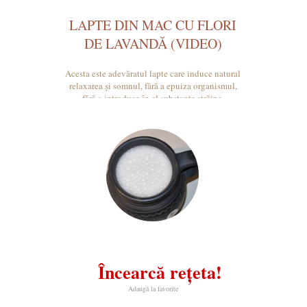
LAPTE DIN MAC CU FLORI
DE LAVANDĂ (VIDEO)
Acesta este adevăratul lapte care induce natural
relaxarea și somnul, fără a epuiza organismul,
fără a introduce în el substanțe străine.
Încearcă rețeta!
Adaugă la favorite