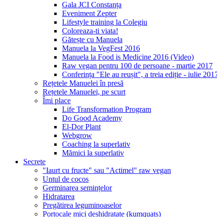
Gala JCI Constanța
Eveniment Zepter
Lifestyle training la Colegiu
Coloreaza-ti viata!
Gătește cu Manuela
Manuela la VegFest 2016
Manuela la Food is Medicine 2016 (Video)
Raw vegan pentru 100 de persoane - martie 2017
Conferința "Ele au reușit", a treia ediție - iulie 201
Rețetele Manuelei în presă
Rețetele Manuelei, pe scurt
Îmi place
Life Transformation Program
Do Good Academy
El-Dor Plant
Webgrow
Coaching la superlativ
Mămici la superlativ
Secrete
"Iaurt cu fructe" sau "Actimel" raw vegan
Untul de cocos
Germinarea semințelor
Hidratarea
Pregătirea leguminoaselor
Portocale mici deshidratate (kumquats)