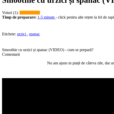
Smoothie cu urzici și spanac (
Voturi (1):
Timp de preparare:
1-5 minute
- click pentru alte rețete la fel de rap
Etichete:
urzici
,
spanac
Smoothie cu urzici și spanac (VIDEO) - cum se prepară?
Comentarii
Nu am ajuns in piață de câteva zile, dar a