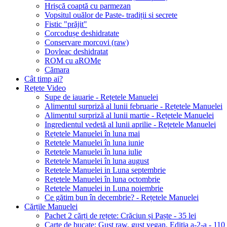
Hrișcă coaptă cu parmezan
Vopsitul ouălor de Paste- tradiții si secrete
Fistic "prăjit"
Corcodușe deshidratate
Conservare morcovi (raw)
Dovleac deshidratat
ROM cu aROMe
Cămara
Cât timp ai?
Rețete Video
Supe de iauarie - Rețetele Manuelei
Alimentul surpriză al lunii februarie - Rețetele Manuelei
Alimentul surpriză al lunii martie - Rețetele Manuelei
Ingredientul vedetă al lunii aprilie - Rețetele Manuelei
Rețetele Manuelei în luna mai
Retetele Manuelei în luna iunie
Retetele Manuelei în luna iulie
Retetele Manuelei în luna august
Retetele Manuelei in Luna septembrie
Rețetele Manuelei în luna octombrie
Retetele Manuelei in Luna noiembrie
Ce gătim bun în decembrie? - Rețetele Manuelei
Cărțile Manuelei
Pachet 2 cărți de rețete: Crăciun și Paște - 35 lei
Carte de bucate: Gust raw, gust vegan, Ediția a-2-a - 110 le