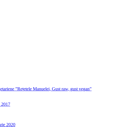
egetariene ”Rețetele Manuelei, Gust raw, gust vegan”
e 2017
rie 2020