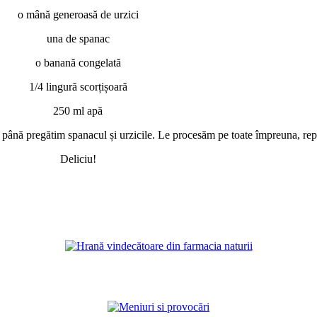
o mână generoasă de urzici
una de spanac
o banană congelată
1/4 lingură scorțișoară
250 ml apă
 până pregătim spanacul și urzicile. Le procesăm pe toate împreuna, repe
Deliciu!