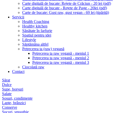
Carte digitală de bucate: Rețete de Crăciun - 20 lei (pdf)
Carte digitală de bucate - Rețete de Paște - 20lei (pdf)
Carte de bucate: Gust raw, gust vegan - 69 lei (tipărită)
Servicii
Health Coaching
Healthy kitchen
Sănătate în farfurie
Spatiul pentru idei
Lifestyle
Săptămâna altfel
Petrecerea ta (raw) vegană
Petrecerea ta raw vegană - meniul 1
Petrecerea ta raw vegană - meniul 2
Petrecerea ta raw vegană - meniul 3
Ciocolată raw
Contact
Sărat
Dulce
Supe, borșuri
Salate
Sosuri, condimente
Lapte, brânzici
Conserve
Sucuri, smoothie