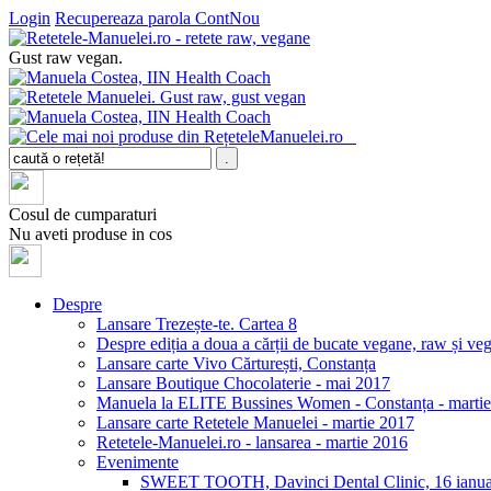
Login
Recupereaza parola
ContNou
Gust raw vegan.
Cosul de cumparaturi
Nu aveti produse in cos
Despre
Lansare Trezește-te. Cartea 8
Despre ediția a doua a cărții de bucate vegane, raw și v
Lansare carte Vivo Cărturești, Constanța
Lansare Boutique Chocolaterie - mai 2017
Manuela la ELITE Bussines Women - Constanța - marti
Lansare carte Retetele Manuelei - martie 2017
Retetele-Manuelei.ro - lansarea - martie 2016
Evenimente
SWEET TOOTH, Davinci Dental Clinic, 16 ianua