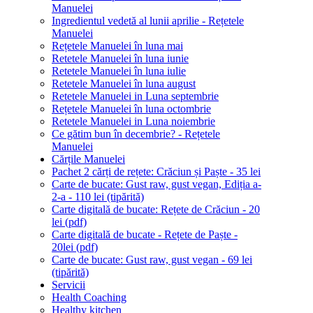
Manuelei
Ingredientul vedetă al lunii aprilie - Rețetele
Manuelei
Rețetele Manuelei în luna mai
Retetele Manuelei în luna iunie
Retetele Manuelei în luna iulie
Retetele Manuelei în luna august
Retetele Manuelei in Luna septembrie
Rețetele Manuelei în luna octombrie
Retetele Manuelei in Luna noiembrie
Ce gătim bun în decembrie? - Rețetele
Manuelei
Cărțile Manuelei
Pachet 2 cărți de rețete: Crăciun și Paște - 35 lei
Carte de bucate: Gust raw, gust vegan, Ediția a-
2-a - 110 lei (tipărită)
Carte digitală de bucate: Rețete de Crăciun - 20
lei (pdf)
Carte digitală de bucate - Rețete de Paște -
20lei (pdf)
Carte de bucate: Gust raw, gust vegan - 69 lei
(tipărită)
Servicii
Health Coaching
Healthy kitchen