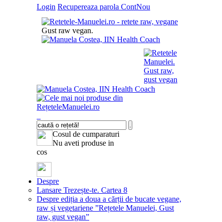
Login
Recupereaza parola
ContNou
Gust raw vegan.
Cosul de cumparaturi
Nu aveti produse in
cos
Despre
Lansare Trezește-te. Cartea 8
Despre ediția a doua a cărții de bucate vegane,
raw și vegetariene ”Rețetele Manuelei, Gust
raw, gust vegan”