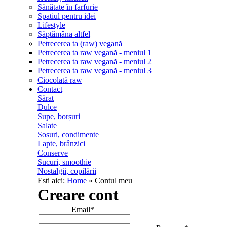
Sănătate în farfurie
Spatiul pentru idei
Lifestyle
Săptămâna altfel
Petrecerea ta (raw) vegană
Petrecerea ta raw vegană - meniul 1
Petrecerea ta raw vegană - meniul 2
Petrecerea ta raw vegană - meniul 3
Ciocolată raw
Contact
Sărat
Dulce
Supe, borșuri
Salate
Sosuri, condimente
Lapte, brânzici
Conserve
Sucuri, smoothie
Nostalgii, copilării
Esti aici:
Home
» Contul meu
Creare cont
Email*