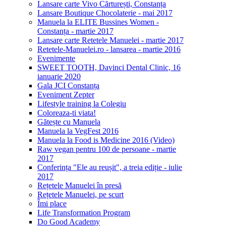
Lansare carte Vivo Cărturești, Constanța
Lansare Boutique Chocolaterie - mai 2017
Manuela la ELITE Bussines Women -
Constanța - martie 2017
Lansare carte Retetele Manuelei - martie 2017
Retetele-Manuelei.ro - lansarea - martie 2016
Evenimente
SWEET TOOTH, Davinci Dental Clinic, 16
ianuarie 2020
Gala JCI Constanța
Eveniment Zepter
Lifestyle training la Colegiu
Coloreaza-ti viata!
Gătește cu Manuela
Manuela la VegFest 2016
Manuela la Food is Medicine 2016 (Video)
Raw vegan pentru 100 de persoane - martie
2017
Conferința "Ele au reușit", a treia ediție - iulie
2017
Rețetele Manuelei în presă
Rețetele Manuelei, pe scurt
Îmi place
Life Transformation Program
Do Good Academy