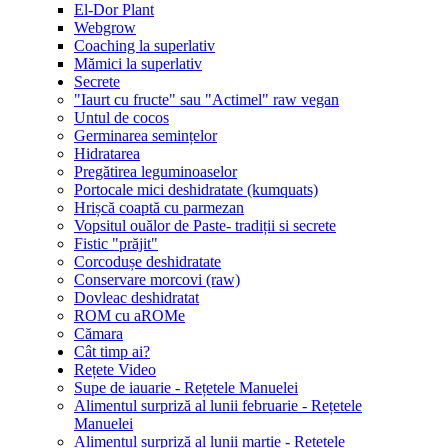
El-Dor Plant
Webgrow
Coaching la superlativ
Mămici la superlativ
Secrete
"Iaurt cu fructe" sau "Actimel" raw vegan
Untul de cocos
Germinarea semințelor
Hidratarea
Pregătirea leguminoaselor
Portocale mici deshidratate (kumquats)
Hrișcă coaptă cu parmezan
Vopsitul ouălor de Paste- tradiții si secrete
Fistic "prăjit"
Corcodușe deshidratate
Conservare morcovi (raw)
Dovleac deshidratat
ROM cu aROMe
Cămara
Cât timp ai?
Rețete Video
Supe de iauarie - Rețetele Manuelei
Alimentul surpriză al lunii februarie - Rețetele
Manuelei
Alimentul surpriză al lunii martie - Rețetele