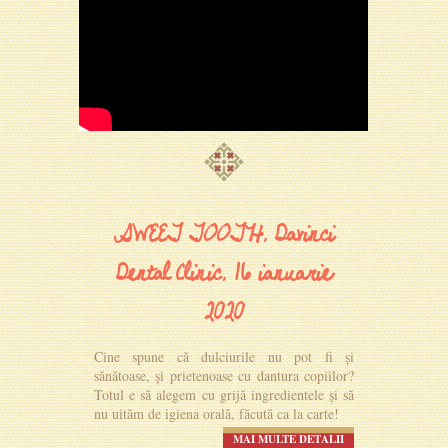
SWEET TOOTH, Davinci
Dental Clinic, 16 ianuarie
2020
Cine spune că dulciurile nu pot fi și
sănătoase, și prietenoase cu dantura copiilor?
Totul e să alegem cu grijă ingredientele și să
nu uităm de igiena orală, făcută ca la carte!
MAI MULTE DETALII