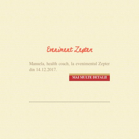
Eveniment Zepter
Manuela, health coach, la evenimentul Zepter
din 14.12.2017.
MAI MULTE DETALII