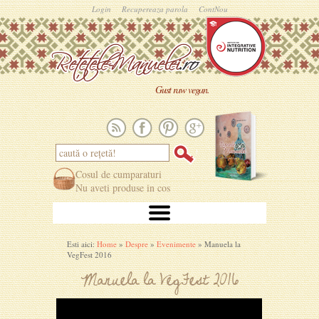
Login
Recupereaza parola
ContNou
Gust raw vegan.
Cosul de cumparaturi
Nu aveti produse in cos
Esti aici:
Home
»
Despre
»
Evenimente
» Manuela la
VegFest 2016
Manuela la VegFest 2016