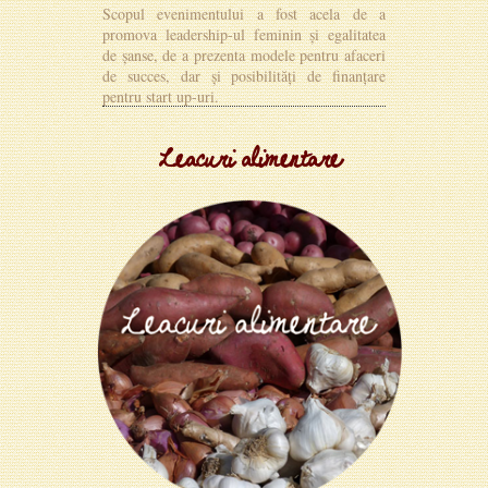
Scopul evenimentului a fost acela de a
promova leadership-ul feminin și egalitatea
de șanse, de a prezenta modele pentru afaceri
de succes, dar și posibilități de finanțare
pentru start up-uri.
MAI MULTE DETALII
Leacuri alimentare