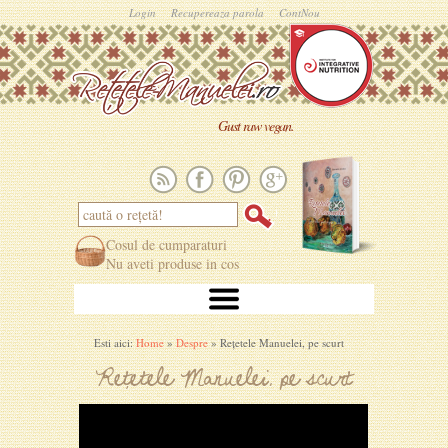
Login
Recupereaza parola
ContNou
Gust raw vegan.
Cosul de cumparaturi
Nu aveti produse in cos
Esti aici:
Home
»
Despre
» Rețetele Manuelei, pe scurt
Rețetele Manuelei, pe scurt