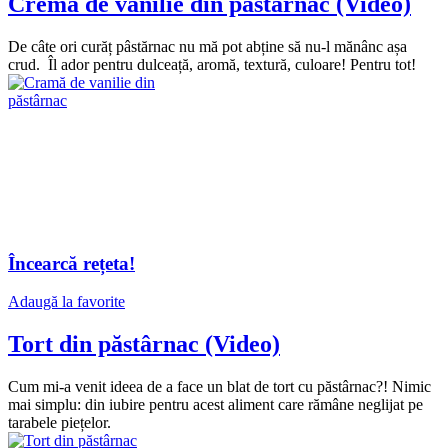
Cremă de vanilie din păstârnac (Video)
De câte ori curăț pâstărnac nu mă pot abține să nu-l mănânc așa
crud. Îl ador pentru dulceață, aromă, textură, culoare! Pentru tot!
Încearcă rețeta!
Adaugă la favorite
Tort din păstârnac (Video)
Cum mi-a venit ideea de a face un blat de tort cu păstârnac?! Nimic
mai simplu: din iubire pentru acest aliment care rămâne neglijat pe
tarabele piețelor.