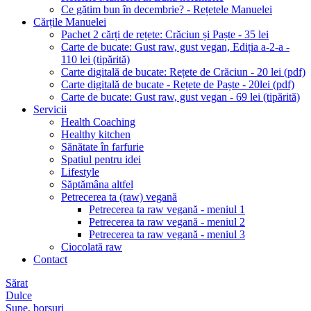
Ce gătim bun în decembrie? - Rețetele Manuelei
Cărțile Manuelei
Pachet 2 cărți de rețete: Crăciun și Paște - 35 lei
Carte de bucate: Gust raw, gust vegan, Ediția a-2-a -
110 lei (tipărită)
Carte digitală de bucate: Rețete de Crăciun - 20 lei (pdf)
Carte digitală de bucate - Rețete de Paște - 20lei (pdf)
Carte de bucate: Gust raw, gust vegan - 69 lei (tipărită)
Servicii
Health Coaching
Healthy kitchen
Sănătate în farfurie
Spatiul pentru idei
Lifestyle
Săptămâna altfel
Petrecerea ta (raw) vegană
Petrecerea ta raw vegană - meniul 1
Petrecerea ta raw vegană - meniul 2
Petrecerea ta raw vegană - meniul 3
Ciocolată raw
Contact
Sărat
Dulce
Supe, borșuri