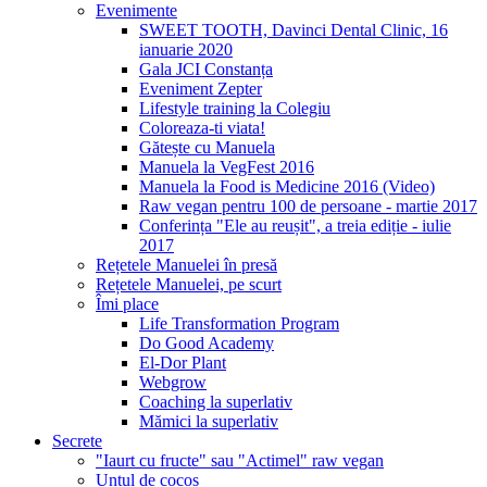
Evenimente
SWEET TOOTH, Davinci Dental Clinic, 16
ianuarie 2020
Gala JCI Constanța
Eveniment Zepter
Lifestyle training la Colegiu
Coloreaza-ti viata!
Gătește cu Manuela
Manuela la VegFest 2016
Manuela la Food is Medicine 2016 (Video)
Raw vegan pentru 100 de persoane - martie 2017
Conferința "Ele au reușit", a treia ediție - iulie
2017
Rețetele Manuelei în presă
Rețetele Manuelei, pe scurt
Îmi place
Life Transformation Program
Do Good Academy
El-Dor Plant
Webgrow
Coaching la superlativ
Mămici la superlativ
Secrete
"Iaurt cu fructe" sau "Actimel" raw vegan
Untul de cocos