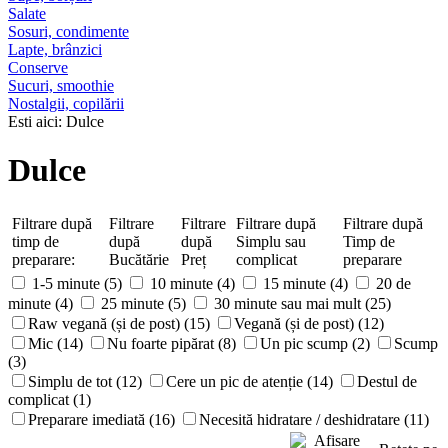
Salate
Sosuri, condimente
Lapte, brânzici
Conserve
Sucuri, smoothie
Nostalgii, copilării
Esti aici: Dulce
Dulce
Filtrare după
Filtrare
Filtrare
Filtrare după
Filtrare după
timp de
după
după
Simplu sau
Timp de
preparare:
Bucătărie
Preț
complicat
preparare
1-5 minute (5)
10 minute (4)
15 minute (4)
20 de
minute (4)
25 minute (5)
30 minute sau mai mult (25)
Raw vegană (și de post) (15)
Vegană (și de post) (12)
Mic (14)
Nu foarte pipărat (8)
Un pic scump (2)
Scump
(3)
Simplu de tot (12)
Cere un pic de atenție (14)
Destul de
complicat (1)
Preparare imediată (16)
Necesită hidratare / deshidratare (11)