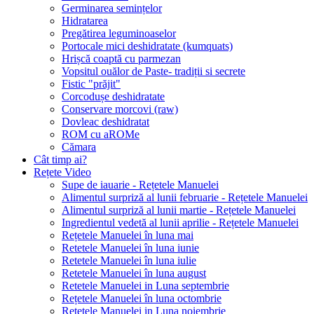
Germinarea semințelor
Hidratarea
Pregătirea leguminoaselor
Portocale mici deshidratate (kumquats)
Hrișcă coaptă cu parmezan
Vopsitul ouălor de Paste- tradiții si secrete
Fistic "prăjit"
Corcodușe deshidratate
Conservare morcovi (raw)
Dovleac deshidratat
ROM cu aROMe
Cămara
Cât timp ai?
Rețete Video
Supe de iauarie - Rețetele Manuelei
Alimentul surpriză al lunii februarie - Rețetele Manuelei
Alimentul surpriză al lunii martie - Rețetele Manuelei
Ingredientul vedetă al lunii aprilie - Rețetele Manuelei
Rețetele Manuelei în luna mai
Retetele Manuelei în luna iunie
Retetele Manuelei în luna iulie
Retetele Manuelei în luna august
Retetele Manuelei in Luna septembrie
Rețetele Manuelei în luna octombrie
Retetele Manuelei in Luna noiembrie