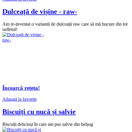
Dulceață de vișine - raw-
Am re-inventat o variantă de dulceață raw care să mă bucure din tot
sufletul!
Încearcă rețeta!
Adaugă la favorite
Biscuiți cu nucă și salvie
Biscuiți delicioși în care am pus salvie din belșug