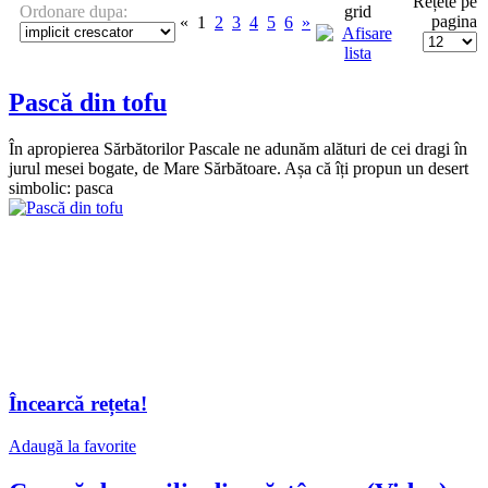
Rețete pe
Ordonare dupa:
pagina
«
1
2
3
4
5
6
»
Pască din tofu
În apropierea Sărbătorilor Pascale ne adunăm alături de cei dragi în
jurul mesei bogate, de Mare Sărbătoare. Așa că îți propun un desert
simbolic: pasca
Încearcă rețeta!
Adaugă la favorite