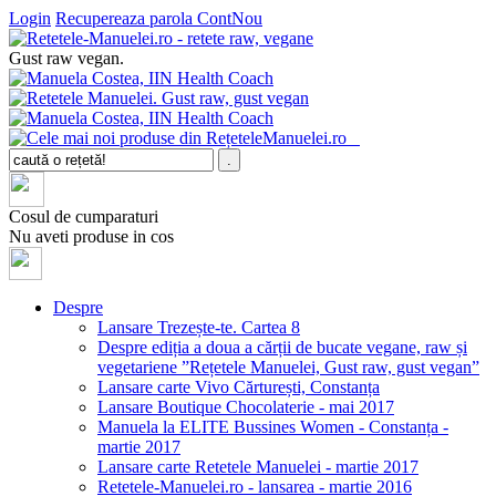
Login
Recupereaza parola
ContNou
Gust raw vegan.
Cosul de cumparaturi
Nu aveti produse in cos
Despre
Lansare Trezește-te. Cartea 8
Despre ediția a doua a cărții de bucate vegane, raw și
vegetariene ”Rețetele Manuelei, Gust raw, gust vegan”
Lansare carte Vivo Cărturești, Constanța
Lansare Boutique Chocolaterie - mai 2017
Manuela la ELITE Bussines Women - Constanța -
martie 2017
Lansare carte Retetele Manuelei - martie 2017
Retetele-Manuelei.ro - lansarea - martie 2016