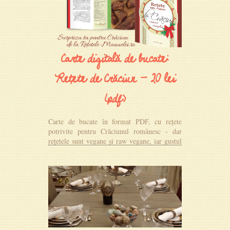
Carte digitală de bucate:
Rețete de Crăciun - 20 lei
(pdf)
Carte de bucate în format PDF, cu rețete
potrivite pentru Crăciunul românesc - dar
rețetele sunt vegane și raw vegane, iar gustul
e cu adevărat de sărbătoare!
MAI MULTE DETALII