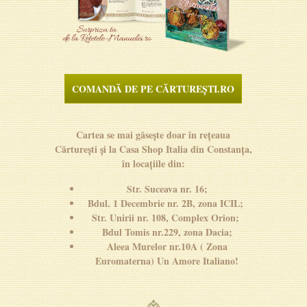
COMANDĂ DE PE CĂRTUREȘTI.RO
Cartea se mai găsește doar în rețeaua
Cărturești și la Casa Shop Italia din Constanța,
în locațiile din:
Str. Suceava nr. 16;
Bdul. 1 Decembrie nr. 2B, zona ICIL;
Str. Unirii nr. 108, Complex Orion;
Bdul Tomis nr.229, zona Dacia;
Aleea Murelor nr.10A ( Zona
Euromaterna) Un Amore Italiano!