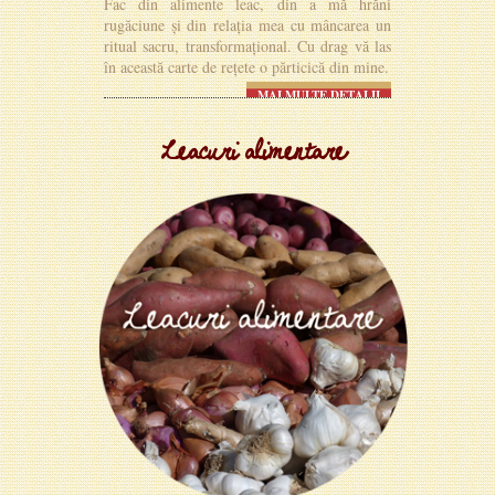
Fac din alimente leac, din a mă hrăni
rugăciune și din relația mea cu mâncarea un
ritual sacru, transformațional. Cu drag vă las
în această carte de rețete o părticică din mine.
MAI MULTE DETALII
Leacuri alimentare