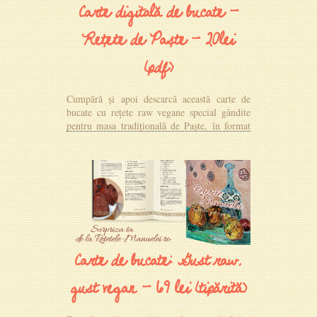
Carte digitală de bucate -
Rețete de Paște - 20lei
(pdf)
Cumpără și apoi descarcă această carte de
bucate cu rețete raw vegane special gândite
pentru masa tradițională de Paște, în format
PDF.
MAI MULTE DETALII
Carte de bucate: Gust raw,
gust vegan - 69 lei (tipărită)