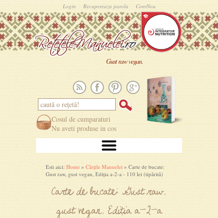
Login
Recupereaza parola
ContNou
Gust raw vegan.
Cosul de cumparaturi
Nu aveti produse in cos
Esti aici:
Home
»
Cărțile Manuelei
» Carte de bucate:
Gust raw, gust vegan, Ediția a-2-a - 110 lei (tipărită)
Carte de bucate: Gust raw,
gust vegan, Ediția a-2-a