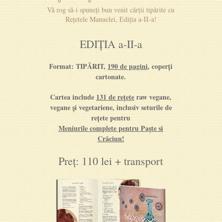
Vă rog să-i spuneți bun venit cărții tipărite cu
Rețetele Manuelei, Ediția a-II-a!
EDIȚIA a-II-a
Format: TIPĂRIT,
190 de pagini
, coperți
cartonate.
Cartea include
131 de rețete
raw vegane,
vegane și vegetariene, inclusiv seturile de
rețete pentru
Meniurile complete pentru Paște si
Crăciun!
Preț: 110 lei + transport