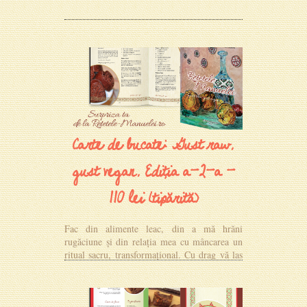
Carte de bucate: Gust raw,
gust vegan, Ediția a-2-a -
110 lei (tipărită)
Fac din alimente leac, din a mă hrăni
rugăciune și din relația mea cu mâncarea un
ritual sacru, transformațional. Cu drag vă las
în această carte de rețete o părticică din mine.
MAI MULTE DETALII