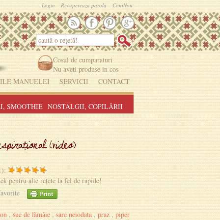
Login
Recupereaza parola
ContNou
Cosul de cumparaturi
Nu aveti produse in cos
ILE MANUELEI
SERVICII
CONTACT
I, SMOOTHIE
NOSTALGII, COPILĂRII
pirațional (video)
1):
ick pentru alte rețete la fel de rapide!
avorite
hon
,
suc de lămâie
,
sare neiodata
,
praz
,
piper