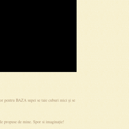
lor pentru BAZA supei se taie cuburi mici și se
tele propuse de mine. Spor si imaginație!