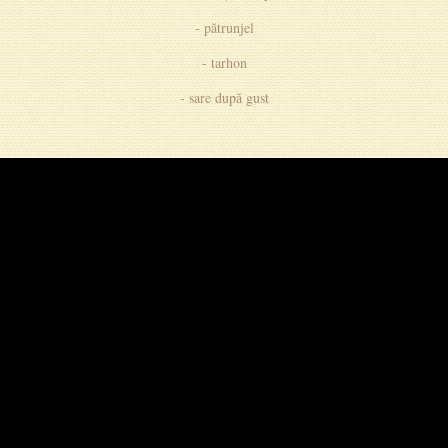
- pătrunjel
- tarhon
- sare după gust