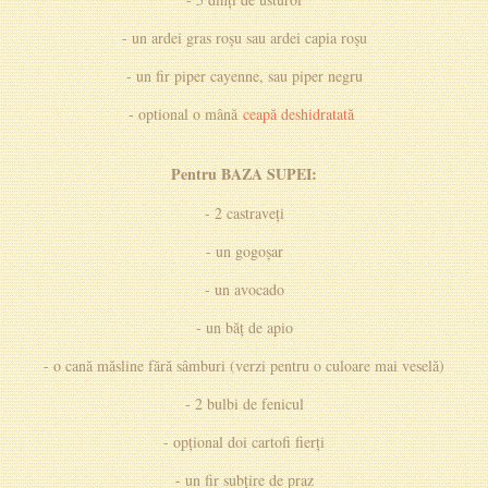
- un ardei gras roșu sau ardei capia roșu
- un fir piper cayenne, sau piper negru
- optional o mână
ceapă deshidratată
Pentru BAZA SUPEI:
- 2 castraveți
- un gogoșar
- un avocado
- un băț de apio
- o cană măsline fără sâmburi (verzi pentru o culoare mai veselă)
- 2 bulbi de fenicul
- opțional doi cartofi fierți
- un fir subțire de praz