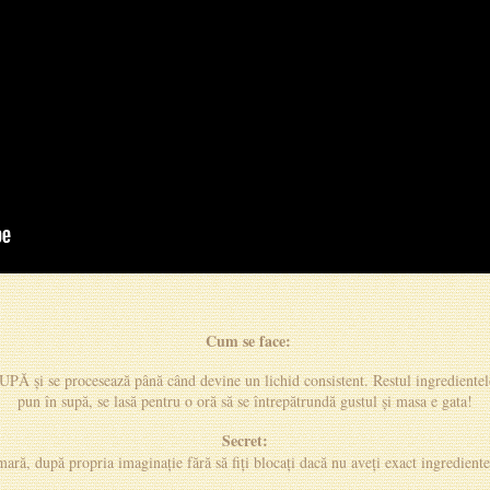
Cum se face:
UPĂ și se procesează până când devine un lichid consistent. Restul ingrediente
pun în supă, se lasă pentru o oră să se întrepătrundă gustul și masa e gata!
Secret:
mară, după propria imaginație fără să fiți blocați dacă nu aveți exact ingredien