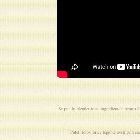
Se pun în blender toate ingredientele pentru S
Puteți folosi orice legume aveți prin că