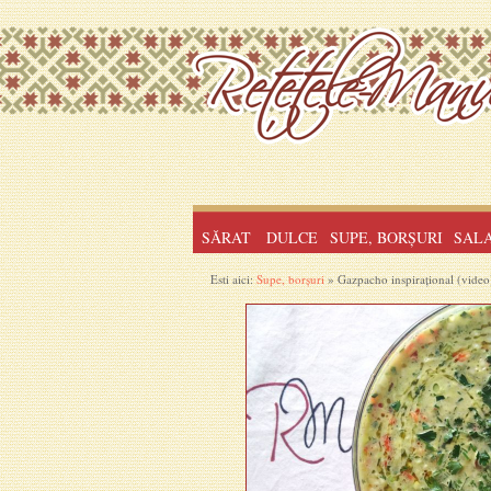
SĂRAT
DULCE
SUPE, BORȘURI
SAL
Esti aici:
Supe, borșuri
» Gazpacho inspirațional (video