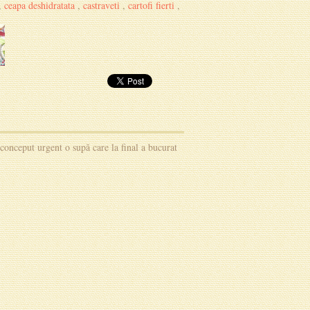
,
ceapa deshidratata
,
castraveti
,
cartofi fierti
,
conceput urgent o supă care la final a bucurat