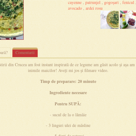
cayenne
,
patrunjel
,
gogoșari
,
fenicul
avocado
,
ardei rosu
pară?
Comentarii
rii din Crucea am fost instant inspirată de ce legume am găsit acolo și așa am 
inimile maicilor! Aveți mi jos și filmare video.
Timp de preparare: 20 minute
Ingrediente necesare
Pentru SUPĂ:
- sucul de la o lămâie
- 3 linguri ulei de măsline
- 5 dinți de usturoi