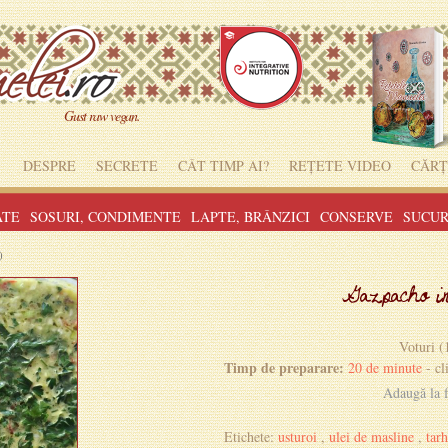
Gust raw vegan.
DESPRE
SECRETE
CÂT TIMP AI?
REȚETE VIDEO
CĂRȚ
ATE
SOSURI, CONDIMENTE
LAPTE, BRÂNZICI
CONSERVE
SUCUR
)
Gazpacho ins
Voturi (
Timp de preparare:
20 de minute
- cl
Adaugă la f
Etichete:
usturoi
,
ulei de masline
,
tar