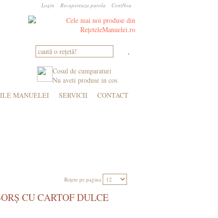
Login
Recupereaza parola
ContNou
Cosul de cumparaturi
Nu aveti produse in cos
ILE MANUELEI
SERVICII
CONTACT
I, SMOOTHIE
NOSTALGII, COPILĂRII
Rețete pe pagina
BORȘ CU CARTOF DULCE