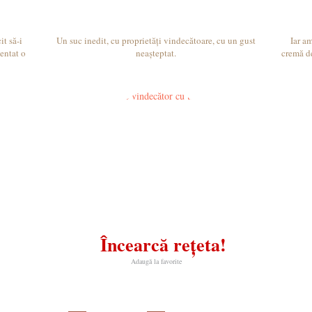
it să-i
Un suc inedit, cu proprietăți vindecătoare, cu un gust
Iar a
entat o
neașteptat.
cremă de
.
Încearcă rețeta!
Adaugă la favorite