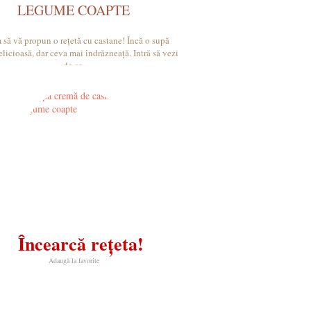
LEGUME COAPTE
m să vă propun o rețetă cu castane! Încă o supă
licioasă, dar ceva mai îndrăzneață. Intră să vezi
de ce.
Încearcă rețeta!
Adaugă la favorite