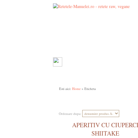
SĂRAT
DULCE
SUPE, BORȘURI
SAL
Esti aici:
Home
» Eticheta
Ordonare dupa:
APERITIV CU CIUPERC
SHIITAKE