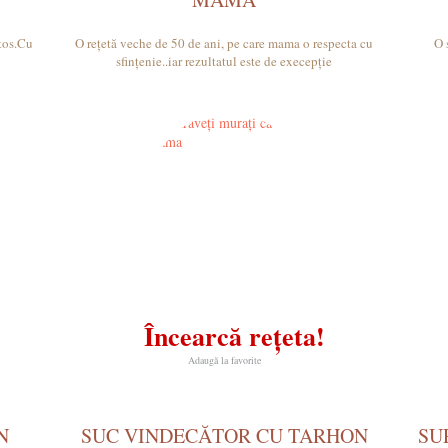
ătos.Cu
O rețetă veche de 50 de ani, pe care mama o respecta cu
O 
sfințenie..iar rezultatul este de execepție
Încearcă rețeta!
Adaugă la favorite
N
SUC VINDECĂTOR CU TARHON
SU