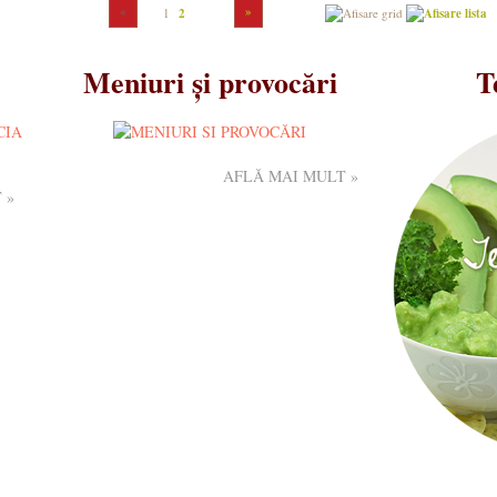
«
»
1
2
Meniuri și provocări
T
AFLĂ MAI MULT »
 »