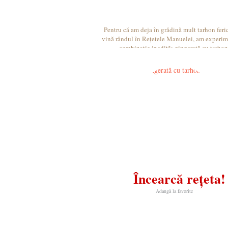
Pentru că am deja în grădină mult tarhon feric
vină rândul în Rețetele Manuelei, am experim
combinație inedită: gingerată cu tarhon
Încearcă rețeta!
Adaugă la favorite