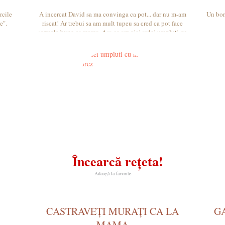
rcile
A incercat David sa ma convinga ca pot... dar nu m-am
Un borș
e".
riscat! Ar trebui sa am mult tupeu sa cred ca pot face
sarmale bune ca mama. Asa ca am aici ardei umpluti cu
orez si hrisca. O combinatie intre cele 3 generatii:
bunica ucraineanca, mama bucovineanca si io. Wish me
luck!
Încearcă rețeta!
Adaugă la favorite
CASTRAVEȚI MURAȚI CA LA
G
MAMA