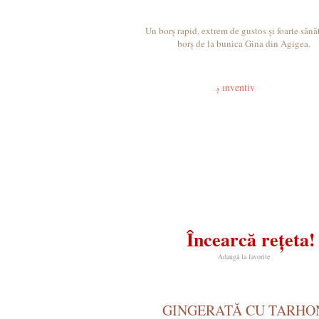
Un borș rapid, extrem de gustos și foarte săn
borș de la bunica Gina din Agigea.
Încearcă rețeta!
Adaugă la favorite
GINGERATĂ CU TARHO