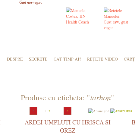
Gust raw vegan.
DESPRE
SECRETE
CÂT TIMP AI?
REȚETE VIDEO
CĂRȚ
ATE
SOSURI, CONDIMENTE
LAPTE, BRÂNZICI
CONSERVE
SUCUR
tarhon
Produse cu eticheta: "
"
«
»
1
2
I
ARDEI UMPLUTI CU HRISCA SI
OREZ