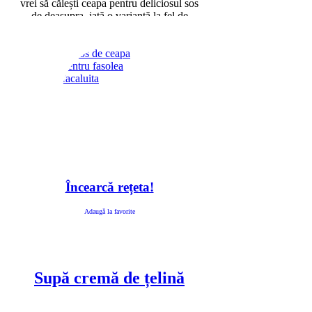
vrei să călești ceapa pentru deliciosul sos
de deasupra, iată o variantă la fel de
bună, dar mai sănătoasă.
Încearcă rețeta!
Adaugă la favorite
Supă cremă de țelină