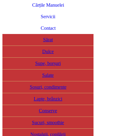
Cărțile Manuelei
Servicii
Contact
Sărat
Dulce
Supe, borșuri
Salate
Sosuri, condimente
Lapte, brânzici
Conserve
Sucuri, smoothie
Nostalgii, copilării