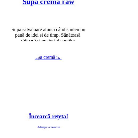
Supa cremă raw
Supă salvatoare atunci când suntem in
pană de idei si de timp. Sănătoasă,
sățioasă și pe gustul copiilor.
Încearcă rețeta!
Adaugă la favorite