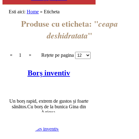
Esti aici:
Home
» Eticheta
Produse cu eticheta: "
ceapa
"
deshidratata
«
»
1
Rețete pe pagina
Borș inventiv
Un borș rapid, extrem de gustos și foarte
sănătos.Cu borș de la bunica Gina din
Agigea.