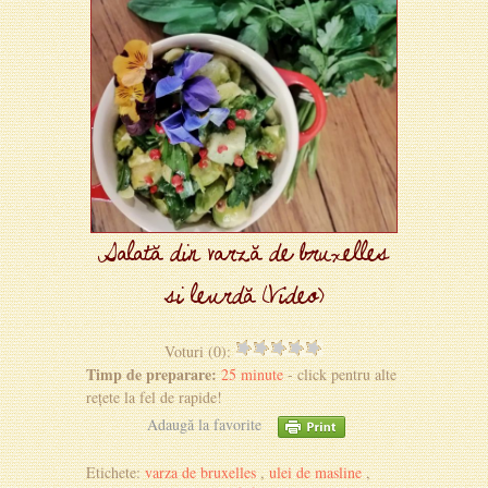
Salată din varză de bruxelles
si leurdă (Video)
Voturi (0):
Timp de preparare:
25 minute
- click pentru alte
rețete la fel de rapide!
Adaugă la favorite
Etichete:
varza de bruxelles
,
ulei de masline
,