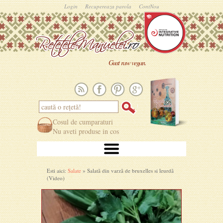
Login
Recupereaza parola
ContNou
Gust raw vegan.
Cosul de cumparaturi
Nu aveti produse in cos
Esti aici:
Salate
» Salată din varză de bruxelles si leurdă
(Video)