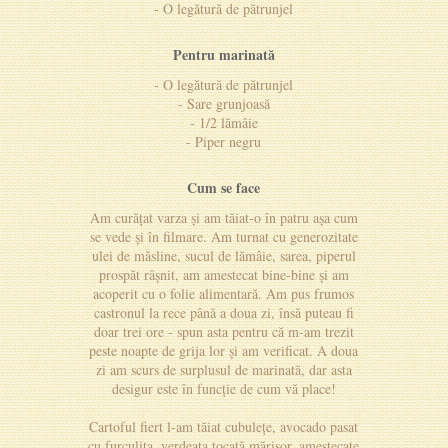
- O legătură de pătrunjel
Pentru marinată
- O legătură de pătrunjel
- Sare grunjoasă
- 1/2 lămâie
- Piper negru
Cum se face
Am curățat varza și am tăiat-o în patru așa cum
se vede și în filmare. Am turnat cu generozitate
ulei de măsline, sucul de lămâie, sarea, piperul
prospăt râșnit, am amestecat bine-bine și am
acoperit cu o folie alimentară. Am pus frumos
castronul la rece până a doua zi, însă puteau fi
doar trei ore - spun asta pentru că m-am trezit
peste noapte de grija lor și am verificat. A doua
zi am scurs de surplusul de marinată, dar asta
desigur este în funcție de cum vă place!
Cartoful fiert l-am tăiat cubulețe, avocado pasat
cu furculița, verdeața tocată mărișor, amestecate