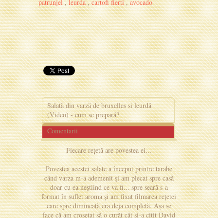
patrunjel
,
leurda
,
cartofi fierti
,
avocado
Salată din varză de bruxelles si leurdă
(Video) - cum se prepară?
Comentarii
Fiecare rețetă are povestea ei...
Povestea acestei salate a început printre tarabe
când varza m-a ademenit și am plecat spre casă
doar cu ea neștiind ce va fi... spre seară s-a
format în suflet aroma și am fixat filmarea rețetei
care spre dimineață era deja completă. Așa se
face că am croșetat să o curăț cât și-a citit David