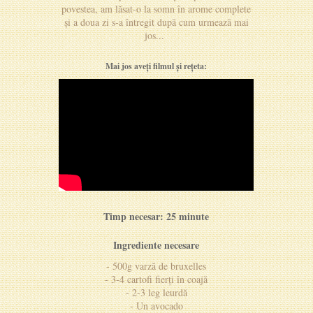
povestea, am lăsat-o la somn în arome complete
și a doua zi s-a întregit după cum urmează mai
jos...
Mai jos aveți filmul și rețeta:
Timp necesar:
25 minute
Ingrediente necesare
- 500g varză de bruxelles
- 3-4 cartofi fierți în coajă
- 2-3 leg leurdă
- Un avocado