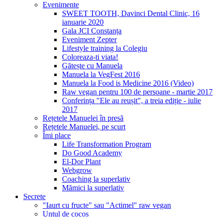
Evenimente
SWEET TOOTH, Davinci Dental Clinic, 16
ianuarie 2020
Gala JCI Constanța
Eveniment Zepter
Lifestyle training la Colegiu
Coloreaza-ti viata!
Gătește cu Manuela
Manuela la VegFest 2016
Manuela la Food is Medicine 2016 (Video)
Raw vegan pentru 100 de persoane - martie 2017
Conferința "Ele au reușit", a treia ediție - iulie
2017
Rețetele Manuelei în presă
Rețetele Manuelei, pe scurt
Îmi place
Life Transformation Program
Do Good Academy
El-Dor Plant
Webgrow
Coaching la superlativ
Mămici la superlativ
Secrete
"Iaurt cu fructe" sau "Actimel" raw vegan
Untul de cocos