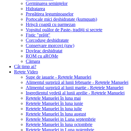
Germinarea semințelor
Hidratarea
Pregătirea leguminoaselor
Portocale mici deshidratate (kumquats)
Hrișcă coaptă cu parmezan
Vopsitul ouălor de Paste- tradiții si secrete
Fistic "prăjit"
Corcodușe deshidratate
Conservare morcovi (raw)
Dovleac deshidratat
ROM cu aROMe
Cămara
Cât timp ai?
Rețete Video
Supe de iauarie - Rețetele Manuelei
Alimentul surpriză al lunii februarie - Rețetele Manuelei
Alimentul surpriză al lunii martie - Rețetele Manuelei
Ingredientul vedetă al lunii aprilie - Rețetele Manuelei
Rețetele Manuelei în luna mai
Retetele Manuelei în luna iunie
Retetele Manuelei în luna iulie
Retetele Manuelei în luna august
Retetele Manuelei in Luna septembrie
Rețetele Manuelei în luna octombrie
Retetele Manuelei in Luna noiembrie