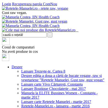
Login
Recupereaza parola
ContNou
Gust raw vegan.
Cosul de cumparaturi
Nu aveti produse in cos
Despre
Lansare Trezește-te. Cartea 8
Despre ediția a doua a cărții de bucate vegane, raw și
vegetariene ”Rețetele Manuelei, Gust raw, gust vegan”
Lansare carte Vivo Cărturești, Constanța
Lansare Boutique Chocolaterie - mai 2017
Manuela la ELITE Bussines Women - Constanța -
martie 2017
Lansare carte Retetele Manuelei - martie 2017
Retetele-Manuelei.ro - lansarea - martie 2016