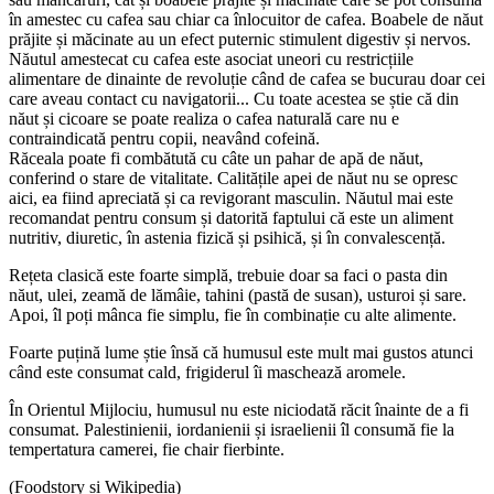
în amestec cu cafea sau chiar ca înlocuitor de cafea. Boabele de năut
prăjite și măcinate au un efect puternic stimulent digestiv și nervos.
Năutul amestecat cu cafea este asociat uneori cu restricțiile
alimentare de dinainte de revoluție când de cafea se bucurau doar cei
care aveau contact cu navigatorii... Cu toate acestea se știe că din
năut și cicoare se poate realiza o cafea naturală care nu e
contraindicată pentru copii, neavând cofeină.
Răceala poate fi combătută cu câte un pahar de apă de năut,
conferind o stare de vitalitate. Calitățile apei de năut nu se opresc
aici, ea fiind apreciată și ca revigorant masculin. Năutul mai este
recomandat pentru consum și datorită faptului că este un aliment
nutritiv, diuretic, în astenia fizică și psihică, și în convalescență.
Rețeta clasică este foarte simplă, trebuie doar sa faci o pasta din
năut, ulei, zeamă de lămâie, tahini (pastă de susan), usturoi și sare.
Apoi, îl poți mânca fie simplu, fie în combinație cu alte alimente.
Foarte puțină lume știe însă că humusul este mult mai gustos atunci
când este consumat cald, frigiderul îi maschează aromele.
În Orientul Mijlociu, humusul nu este niciodată răcit înainte de a fi
consumat. Palestinienii, iordanienii și israelienii îl consumă fie la
tempertatura camerei, fie chair fierbinte.
(Foodstory și Wikipedia)