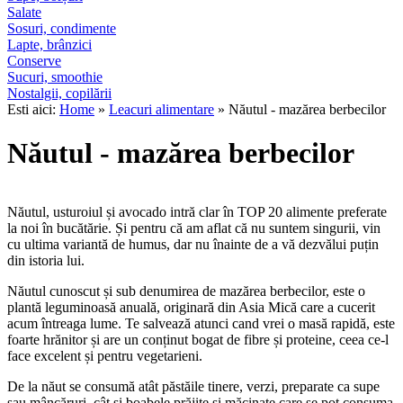
Salate
Sosuri, condimente
Lapte, brânzici
Conserve
Sucuri, smoothie
Nostalgii, copilării
Esti aici:
Home
»
Leacuri alimentare
» Năutul - mazărea berbecilor
Năutul - mazărea berbecilor
Năutul, usturoiul și avocado intră clar în TOP 20 alimente preferate
la noi în bucătărie. Și pentru că am aflat că nu suntem singurii, vin
cu ultima variantă de humus, dar nu înainte de a vă dezvălui puțin
din istoria lui.
Năutul cunoscut și sub denumirea de mazărea berbecilor, este o
plantă leguminoasă anuală, originară din Asia Mică care a cucerit
acum întreaga lume. Te salvează atunci cand vrei o masă rapidă, este
foarte hrănitor și are un conținut bogat de fibre și proteine, ceea ce-l
face excelent și pentru vegetarieni.
De la năut se consumă atât păstăile tinere, verzi, preparate ca supe
sau mâncăruri, cât și boabele prăjite și măcinate care se pot consuma