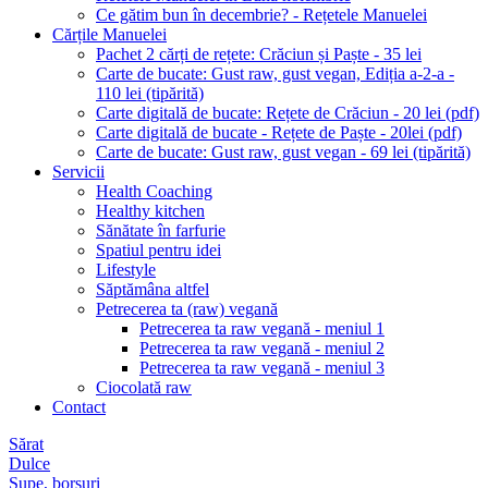
Ce gătim bun în decembrie? - Rețetele Manuelei
Cărțile Manuelei
Pachet 2 cărți de rețete: Crăciun și Paște - 35 lei
Carte de bucate: Gust raw, gust vegan, Ediția a-2-a -
110 lei (tipărită)
Carte digitală de bucate: Rețete de Crăciun - 20 lei (pdf)
Carte digitală de bucate - Rețete de Paște - 20lei (pdf)
Carte de bucate: Gust raw, gust vegan - 69 lei (tipărită)
Servicii
Health Coaching
Healthy kitchen
Sănătate în farfurie
Spatiul pentru idei
Lifestyle
Săptămâna altfel
Petrecerea ta (raw) vegană
Petrecerea ta raw vegană - meniul 1
Petrecerea ta raw vegană - meniul 2
Petrecerea ta raw vegană - meniul 3
Ciocolată raw
Contact
Sărat
Dulce
Supe, borșuri