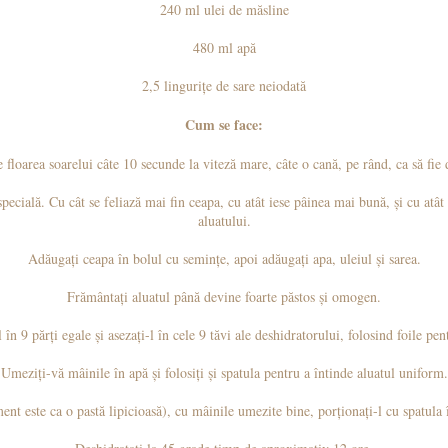
240 ml ulei de măsline
480 ml apă
2,5 lingurițe de sare neiodată
Cum se face:
e floarea soarelui câte 10 secunde la viteză mare, câte o cană, pe rând, ca să fie
 specială. Cu cât se feliază mai fin ceapa, cu atât iese pâinea mai bună, și cu atâ
aluatului.
Adăugați ceapa în bolul cu semințe, apoi adăugați apa, uleiul și sarea.
Frământați aluatul până devine foarte păstos și omogen.
 în 9 părți egale și asezați-l în cele 9 tăvi ale deshidratorului, folosind foile pe
Umeziți-vă mâinile în apă și folosiți și spatula pentru a întinde aluatul uniform.
ment este ca o pastă lipicioasă), cu mâinile umezite bine, porționați-l cu spatula