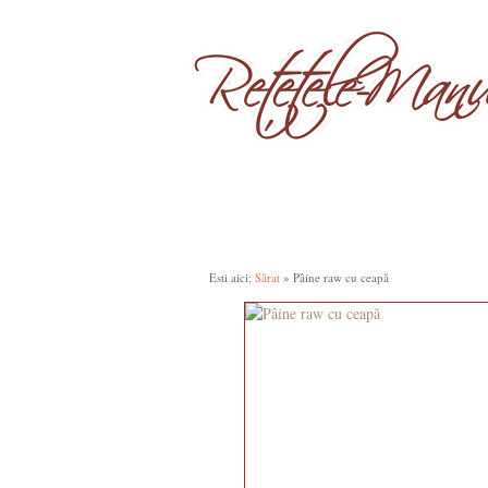
SĂRAT
DULCE
SUPE, BORȘURI
SAL
Esti aici:
Sărat
» Pâine raw cu ceapă