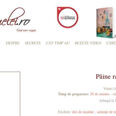
Gust raw vegan.
DESPRE
SECRETE
CÂT TIMP AI?
REȚETE VIDEO
CĂRȚ
ATE
SOSURI, CONDIMENTE
LAPTE, BRÂNZICI
CONSERVE
SUCUR
Pâine 
Voturi (
Timp de preparare:
20 de minute
- cl
Adaugă la f
Etichete:
ulei de masline
,
semințe de i