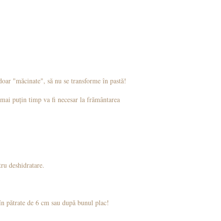
 doar "măcinate", să nu se transforme în pastă!
t mai puțin timp va fi necesar la frământarea
ntru deshidratare.
 în pătrate de 6 cm sau după bunul plac!