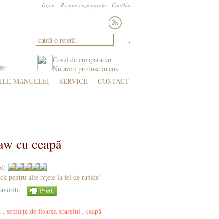
Login
Recupereaza parola
ContNou
Cosul de cumparaturi
Nu aveti produse in cos
ILE MANUELEI
SERVICII
CONTACT
I, SMOOTHIE
NOSTALGII, COPILĂRII
raw cu ceapă
6):
ick pentru alte rețete la fel de rapide!
avorite
n
,
semințe de floarea soarelui
,
ceapă