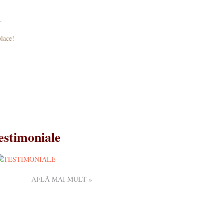
.
place!
estimoniale
AFLĂ MAI MULT »