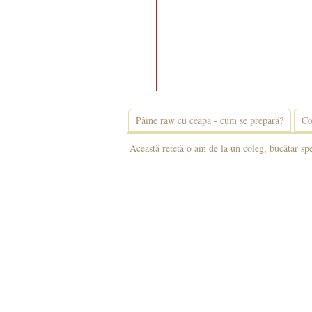
Pâine raw cu ceapă - cum se prepară?
Co
Această retetă o am de la un coleg, bucătar spe