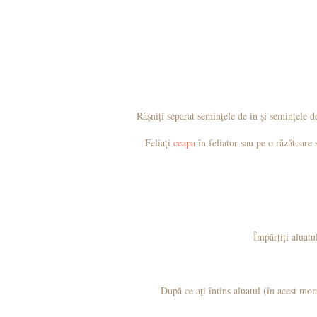
Râșniți separat semințele de in și semințele d
Feliați
ceapa
în feliator sau pe o răzătoare
Împărțiți aluatul
După ce ați întins aluatul (în acest mo