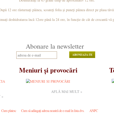
Deshidratați la 45 grade timp de aproximativ 12 ore.
După 12 ore răsturnați pâinea, scoateți folia și puneți pâinea direct pe plasa tăvii
nuați deshidratarea încă 12ore până la 24 ore, în funcție de cât de crocantă vă 
Abonare la newsletter
Meniuri și provocări
T
AFLĂ MAI MULT »
 »
Cum platesc
Cum să adăugați adresa noastră de e-mail în lista dvs.
ANPC