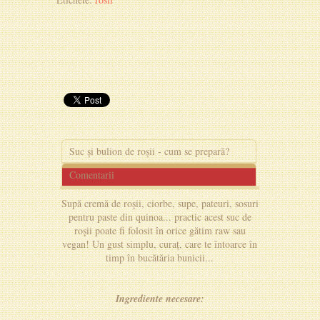
Suc și bulion de roșii - cum se prepară?
Comentarii
Supă cremă de roșii, ciorbe, supe, pateuri, sosuri
pentru paste din quinoa... practic acest suc de
roșii poate fi folosit în orice gătim raw sau
vegan! Un gust simplu, curaț, care te întoarce în
timp în bucătăria bunicii...
Ingrediente necesare: