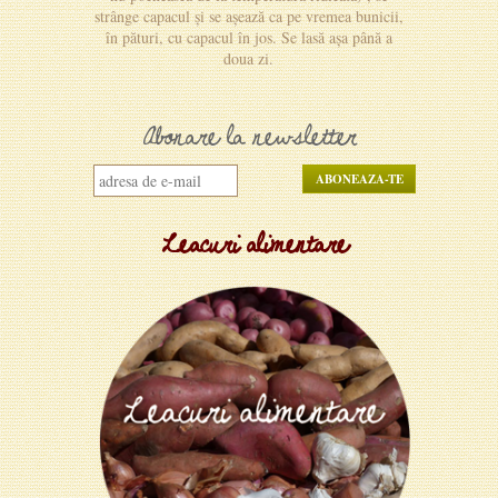
strânge capacul și se așează ca pe vremea bunicii,
în pături, cu capacul în jos. Se lasă așa până a
doua zi.
Abonare la newsletter
Leacuri alimentare