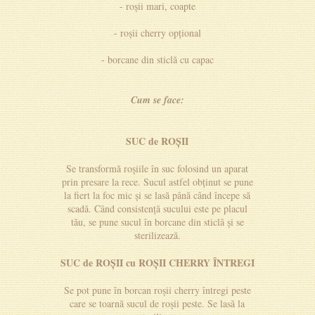
- roșii mari, coapte
- roșii cherry opțional
- borcane din sticlă cu capac
Cum se face:
SUC de ROȘII
Se transformă roșiile în suc folosind un aparat
prin presare la rece. Sucul astfel obținut se pune
la fiert la foc mic și se lasă până când începe să
scadă. Când consistență sucului este pe placul
tău, se pune sucul în borcane din sticlă și se
sterilizează.
SUC de ROȘII cu ROȘII CHERRY ÎNTREGI
Se pot pune în borcan roșii cherry întregi peste
care se toarnă sucul de roșii peste. Se lasă la