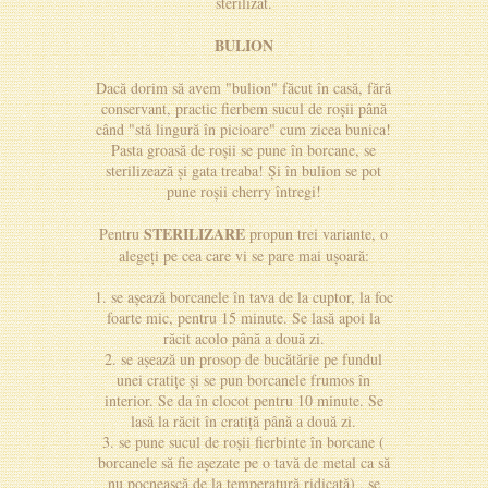
sterilizat.
BULION
Dacă dorim să avem "bulion" făcut în casă, fără
conservant, practic fierbem sucul de roșii până
când "stă lingură în picioare" cum zicea bunica!
Pasta groasă de roșii se pune în borcane, se
sterilizează și gata treaba! Și în bulion se pot
pune roșii cherry întregi!
STERILIZARE
Pentru
propun trei variante, o
alegeți pe cea care vi se pare mai ușoară:
1. se așează borcanele în tava de la cuptor, la foc
foarte mic, pentru 15 minute. Se lasă apoi la
răcit acolo până a două zi.
2. se așează un prosop de bucătărie pe fundul
unei cratițe și se pun borcanele frumos în
interior. Se da în clocot pentru 10 minute. Se
lasă la răcit în cratiță până a două zi.
3. se pune sucul de roșii fierbinte în borcane (
borcanele să fie așezate pe o tavă de metal ca să
nu pocnească de la temperatură ridicată) , se