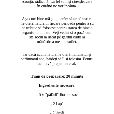
scoarță, rădăcină. La fel sunt și ciresșle, care
în curând ne vor încânta.
Așa cum bine mă știți, prefer să urmăresc ce
ne oferă natura în fiecare perioadă pentru a ști
ce trebuie să folosesc pentru starea de bine a
organismului meu. Veți vedea și o poză cum
stă socul la uscat pe gardul curții la
mănăstirea mea de suflet.
Iar dacă acum natura ne oferă minunatul și
parfumatul soc, haideți să îl și folosim. Pentru
acum vă prepar un ceai.
Timp de preparare: 20 minute
Ingrediente necesare:
- 5-6 "pălării" flori de soc
- 2 l apă
- 2 lămâi