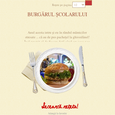
»
Rețete pe pagina
BURGĂRUL ȘCOLARULUI
Anul acesta intru și eu în rândul mămicilor
stresate ... că au de pus pachețel la ghiozdănel!
Însă promit că de fiecare dată când am ceva nou
să vă inspir și pe voi cu postări și idei!
Încearcă rețeta!
Adaugă la favorite