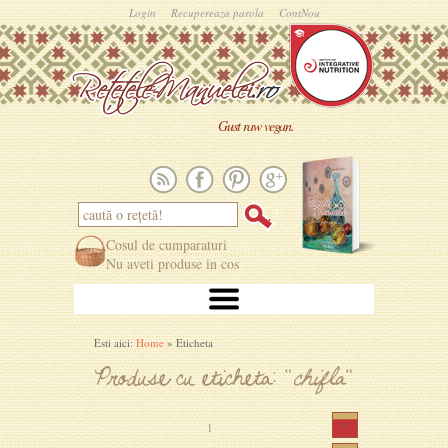
Login
Recupereaza parola
ContNou
Gust raw vegan.
Cosul de cumparaturi
Nu aveti produse in cos
Esti aici:
Home
» Eticheta
Produse cu eticheta: "
chifla
"
«
1