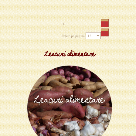
«
1
»
Rețete pe pagina
Leacuri alimentare