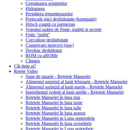
Germinarea semințelor
Hidratarea
Pregătirea leguminoaselor
Portocale mici deshidratate (kumquats)
Hrișcă coaptă cu parmezan
Vopsitul ouălor de Paste- tradiții si secrete
Fistic "prăjit"
Corcodușe deshidratate
Conservare morcovi (raw)
Dovleac deshidratat
ROM cu aROMe
Cămara
Cât timp ai?
Rețete Video
Supe de iauarie - Rețetele Manuelei
Alimentul surpriză al lunii februarie - Rețetele Manuelei
Alimentul surpriză al lunii martie - Rețetele Manuelei
Ingredientul vedetă al lunii aprilie - Rețetele Manuelei
Rețetele Manuelei în luna mai
Retetele Manuelei în luna iunie
Retetele Manuelei în luna iulie
Retetele Manuelei în luna august
Retetele Manuelei in Luna septembrie
Rețetele Manuelei în luna octombrie
Retetele Manuelei in Luna noiembrie