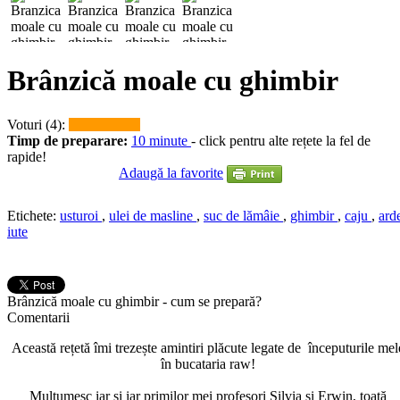
Brânzică moale cu ghimbir
Voturi (4):
Timp de preparare:
10 minute
- click pentru alte rețete la fel de
rapide!
Adaugă la favorite
Etichete:
usturoi
,
ulei de masline
,
suc de lămâie
,
ghimbir
,
caju
,
ard
iute
Brânzică moale cu ghimbir - cum se prepară?
Comentarii
Această rețetă îmi trezește amintiri plăcute legate de începuturile mel
în bucataria raw!
Mulțumesc iar și iar primilor mei profesori Silvia și Erwin, toată