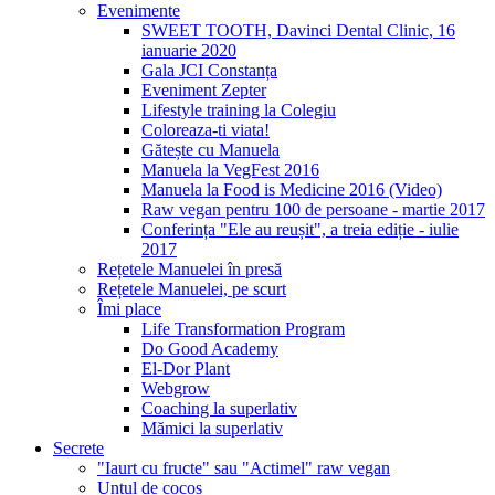
Evenimente
SWEET TOOTH, Davinci Dental Clinic, 16
ianuarie 2020
Gala JCI Constanța
Eveniment Zepter
Lifestyle training la Colegiu
Coloreaza-ti viata!
Gătește cu Manuela
Manuela la VegFest 2016
Manuela la Food is Medicine 2016 (Video)
Raw vegan pentru 100 de persoane - martie 2017
Conferința "Ele au reușit", a treia ediție - iulie
2017
Rețetele Manuelei în presă
Rețetele Manuelei, pe scurt
Îmi place
Life Transformation Program
Do Good Academy
El-Dor Plant
Webgrow
Coaching la superlativ
Mămici la superlativ
Secrete
"Iaurt cu fructe" sau "Actimel" raw vegan
Untul de cocos