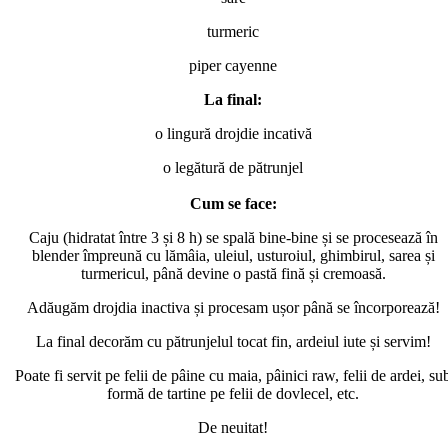
turmeric
piper cayenne
La final:
o lingură drojdie incativă
o legătură de pătrunjel
Cum se face:
Caju (hidratat între 3 și 8 h) se spală bine-bine și se procesează în
blender împreună cu lămâia, uleiul, usturoiul, ghimbirul, sarea și
turmericul, până devine o pastă fină și cremoasă.
Adăugăm drojdia inactiva și procesam ușor până se încorporează!
La final decorăm cu pătrunjelul tocat fin, ardeiul iute și servim!
Poate fi servit pe felii de pâine cu maia, pâinici raw, felii de ardei, su
formă de tartine pe felii de dovlecel, etc.
De neuitat!