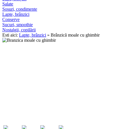
Salate
Sosuri, condimente
Lapte, brânzici
Conserve
Sucuri, smoothie
Nostalgii, copilării
Esti aici:
Lapte, brânzici
» Brânzică moale cu ghimbir