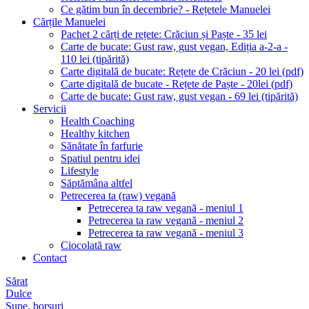
Ce gătim bun în decembrie? - Rețetele Manuelei
Cărțile Manuelei
Pachet 2 cărți de rețete: Crăciun și Paște - 35 lei
Carte de bucate: Gust raw, gust vegan, Ediția a-2-a -
110 lei (tipărită)
Carte digitală de bucate: Rețete de Crăciun - 20 lei (pdf)
Carte digitală de bucate - Rețete de Paște - 20lei (pdf)
Carte de bucate: Gust raw, gust vegan - 69 lei (tipărită)
Servicii
Health Coaching
Healthy kitchen
Sănătate în farfurie
Spatiul pentru idei
Lifestyle
Săptămâna altfel
Petrecerea ta (raw) vegană
Petrecerea ta raw vegană - meniul 1
Petrecerea ta raw vegană - meniul 2
Petrecerea ta raw vegană - meniul 3
Ciocolată raw
Contact
Sărat
Dulce
Supe, borșuri