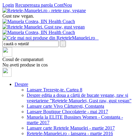
Login
Recupereaza parola
ContNou
Gust raw vegan.
Cosul de cumparaturi
Nu aveti produse in cos
Despre
Lansare Trezește-te. Cartea 8
Despre ediția a doua a cărții de bucate vegane, raw și
vegetariene ”Rețetele Manuelei, Gust raw, gust vegan”
Lansare carte Vivo Cărturești, Constanța
Lansare Boutique Chocolaterie - mai 2017
Manuela la ELITE Bussines Women - Constanța -
martie 2017
Lansare carte Retetele Manuelei - martie 2017
Retetele-Manuelei.ro - lansarea - martie 2016