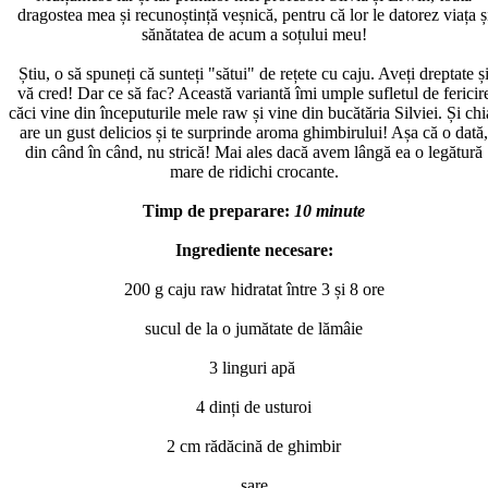
dragostea mea și recunoștință veșnică, pentru că lor le datorez viața ș
sănătatea de acum a soțului meu!
Știu, o să spuneți că sunteți "sătui" de rețete cu caju. Aveți dreptate ș
vă cred! Dar ce să fac? Această variantă îmi umple sufletul de fericir
căci vine din începuturile mele raw și vine din bucătăria Silviei. Și chi
are un gust delicios și te surprinde aroma ghimbirului! Așa că o dată,
din când în când, nu strică! Mai ales dacă avem lângă ea o legătură
mare de ridichi crocante.
Timp de preparare:
10 minute
Ingrediente necesare:
200 g caju raw hidratat între 3 și 8 ore
sucul de la o jumătate de lămâie
3 linguri apă
4 dinți de usturoi
2 cm rădăcină de ghimbir
sare