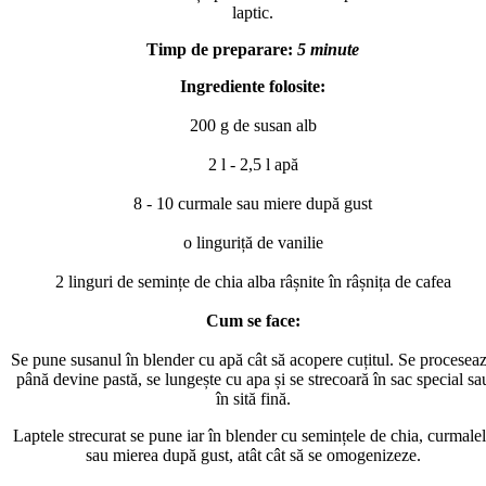
laptic.
Timp de preparare:
5 minute
Ingrediente folosite:
200 g de susan alb
2 l - 2,5 l apă
8 - 10 curmale sau miere după gust
o linguriță de vanilie
2 linguri de semințe de chia alba râșnite în râșnița de cafea
Cum se face:
Se pune susanul în blender cu apă cât să acopere cuțitul. Se procesea
până devine pastă, se lungește cu apa și se strecoară în sac special sa
în sită fină.
Laptele strecurat se pune iar în blender cu semințele de chia, curmale
sau mierea după gust, atât cât să se omogenizeze.