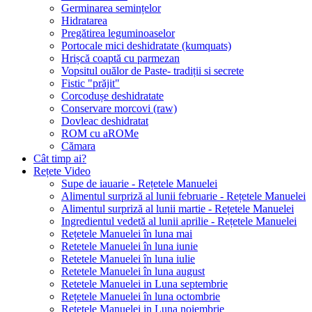
Germinarea semințelor
Hidratarea
Pregătirea leguminoaselor
Portocale mici deshidratate (kumquats)
Hrișcă coaptă cu parmezan
Vopsitul ouălor de Paste- tradiții si secrete
Fistic "prăjit"
Corcodușe deshidratate
Conservare morcovi (raw)
Dovleac deshidratat
ROM cu aROMe
Cămara
Cât timp ai?
Rețete Video
Supe de iauarie - Rețetele Manuelei
Alimentul surpriză al lunii februarie - Rețetele Manuelei
Alimentul surpriză al lunii martie - Rețetele Manuelei
Ingredientul vedetă al lunii aprilie - Rețetele Manuelei
Rețetele Manuelei în luna mai
Retetele Manuelei în luna iunie
Retetele Manuelei în luna iulie
Retetele Manuelei în luna august
Retetele Manuelei in Luna septembrie
Rețetele Manuelei în luna octombrie
Retetele Manuelei in Luna noiembrie