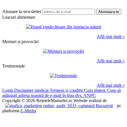
Abonare la newsletter
Leacuri alimentare
Află mai mult »
Meniuri și provocări
Află mai mult »
Testimoniale
Află mai mult »
Login
Disclaimer medical
Termeni și condiții
Cum platesc
Cum să
adăugați adresa noastră de e-mail în lista dvs.
ANPC
Copyright © 2026 RețeteleManuelei.ro
Website realizat de
pe
platforma
E-Media