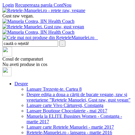
Login
Recupereaza parola
ContNou
Gust raw vegan.
Cosul de cumparaturi
Nu aveti produse in cos
Despre
Lansare Trezește-te. Cartea 8
Despre ediția a doua a cărții de bucate vegane, raw și
vegetariene ”Rețetele Manuelei, Gust raw, gust vegan”
Lansare carte Vivo Cărturești, Constanța
Lansare Boutique Chocolaterie - mai 2017
Manuela la ELITE Bussines Women - Constanța -
martie 2017
Lansare carte Retetele Manuelei - martie 2017
Retetele-Manuelei.ro - lansarea - martie 2016