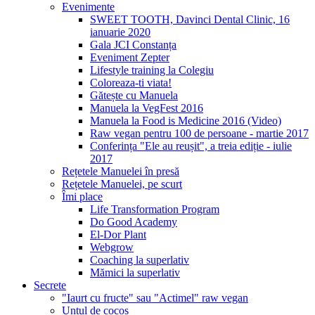
Evenimente
SWEET TOOTH, Davinci Dental Clinic, 16
ianuarie 2020
Gala JCI Constanța
Eveniment Zepter
Lifestyle training la Colegiu
Coloreaza-ti viata!
Gătește cu Manuela
Manuela la VegFest 2016
Manuela la Food is Medicine 2016 (Video)
Raw vegan pentru 100 de persoane - martie 2017
Conferința "Ele au reușit", a treia ediție - iulie
2017
Rețetele Manuelei în presă
Rețetele Manuelei, pe scurt
Îmi place
Life Transformation Program
Do Good Academy
El-Dor Plant
Webgrow
Coaching la superlativ
Mămici la superlativ
Secrete
"Iaurt cu fructe" sau "Actimel" raw vegan
Untul de cocos