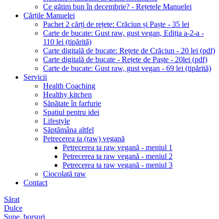
Ce gătim bun în decembrie? - Rețetele Manuelei
Cărțile Manuelei
Pachet 2 cărți de rețete: Crăciun și Paște - 35 lei
Carte de bucate: Gust raw, gust vegan, Ediția a-2-a -
110 lei (tipărită)
Carte digitală de bucate: Rețete de Crăciun - 20 lei (pdf)
Carte digitală de bucate - Rețete de Paște - 20lei (pdf)
Carte de bucate: Gust raw, gust vegan - 69 lei (tipărită)
Servicii
Health Coaching
Healthy kitchen
Sănătate în farfurie
Spatiul pentru idei
Lifestyle
Săptămâna altfel
Petrecerea ta (raw) vegană
Petrecerea ta raw vegană - meniul 1
Petrecerea ta raw vegană - meniul 2
Petrecerea ta raw vegană - meniul 3
Ciocolată raw
Contact
Sărat
Dulce
Supe, borșuri