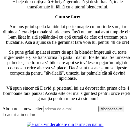
+ bețe de scorțișoară + hrișcă germinată și deshidratată, toate
transformate în făină cu ajutorul blenderului.
Cum se face:
Am pus grâul spelta la hidratat peste noapte cu un fir de sare, iar
dimineață era deja moale și prietenos. Însă nu am mai avut timp de el 
l-am lăsat în sită spălându-l cu apă curată de câte ori treceam prin
bucătărie. Așa a ajuns să fie germinat fără voia lui pentru 48 de ore!
Se pune grâul spălat și scurs de apă în blender împreună cu toate
ingredientele și se transformă în pastă - dar nu foarte fină. Se umezes
palmele și se formează bile care apoi se tevălesc repejor în fulgi de
cocos sau orice altceva vă place! Dacă sunt uscate și nu se lipește
compoziția pentru "tăvăleală", umeziți iar palmele cât să devină
lipicioase.
Vă spun sincer că David și prietenul lui au devorat din prima câte 4
bomboane fără pauză! Acesta este cel mai sigur test pentru orice rețet
garanția pentru mine că este bun!
Abonare la newsletter
Leacuri alimentare