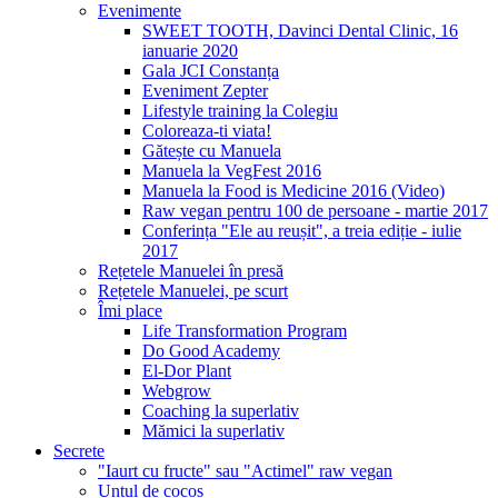
Evenimente
SWEET TOOTH, Davinci Dental Clinic, 16
ianuarie 2020
Gala JCI Constanța
Eveniment Zepter
Lifestyle training la Colegiu
Coloreaza-ti viata!
Gătește cu Manuela
Manuela la VegFest 2016
Manuela la Food is Medicine 2016 (Video)
Raw vegan pentru 100 de persoane - martie 2017
Conferința "Ele au reușit", a treia ediție - iulie
2017
Rețetele Manuelei în presă
Rețetele Manuelei, pe scurt
Îmi place
Life Transformation Program
Do Good Academy
El-Dor Plant
Webgrow
Coaching la superlativ
Mămici la superlativ
Secrete
"Iaurt cu fructe" sau "Actimel" raw vegan
Untul de cocos