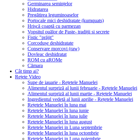
Germinarea semințelor
Hidratarea
Pregătirea leguminoaselor
Portocale mici deshidratate (kumquats)
Hrișcă coaptă cu parmezan
Vopsitul ouălor de Paste- tradiții si secrete
Fistic "prăjit"
Corcodușe deshidratate
Conservare morcovi (raw)
Dovleac deshidratat
ROM cu aROMe
Cămara
Cât timp ai?
Rețete Video
Supe de iauarie - Rețetele Manuelei
Alimentul surpriză al lunii februarie - Rețetele Manuelei
Alimentul surpriză al lunii martie - Rețetele Manuelei
Ingredientul vedetă al lunii aprilie - Rețetele Manuelei
Rețetele Manuelei în luna mai
Retetele Manuelei în luna iunie
Retetele Manuelei în luna iulie
Retetele Manuelei în luna august
Retetele Manuelei in Luna septembrie
Rețetele Manuelei în luna octombrie
Retetele Manuelei in Luna noiembrie