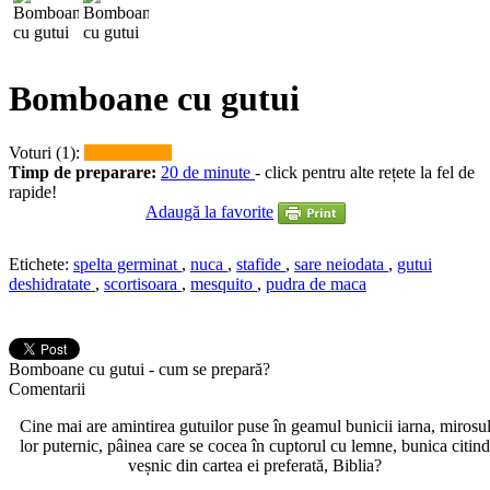
Bomboane cu gutui
Voturi (1):
Timp de preparare:
20 de minute
- click pentru alte rețete la fel de
rapide!
Adaugă la favorite
Etichete:
spelta germinat
,
nuca
,
stafide
,
sare neiodata
,
gutui
deshidratate
,
scortisoara
,
mesquito
,
pudra de maca
Bomboane cu gutui - cum se prepară?
Comentarii
Cine mai are amintirea gutuilor puse în geamul bunicii iarna, mirosu
lor puternic, pâinea care se cocea în cuptorul cu lemne, bunica citind
veșnic din cartea ei preferată, Biblia?