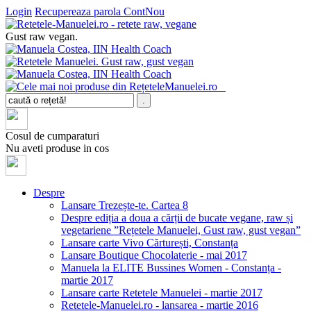
Login
Recupereaza parola
ContNou
Gust raw vegan.
Cosul de cumparaturi
Nu aveti produse in cos
Despre
Lansare Trezește-te. Cartea 8
Despre ediția a doua a cărții de bucate vegane, raw și
vegetariene ”Rețetele Manuelei, Gust raw, gust vegan”
Lansare carte Vivo Cărturești, Constanța
Lansare Boutique Chocolaterie - mai 2017
Manuela la ELITE Bussines Women - Constanța -
martie 2017
Lansare carte Retetele Manuelei - martie 2017
Retetele-Manuelei.ro - lansarea - martie 2016