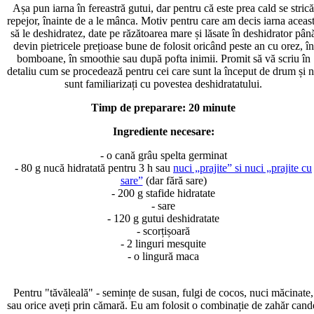
Așa pun iarna în fereastră gutui, dar pentru că este prea cald se strică
repejor, înainte de a le mânca. Motiv pentru care am decis iarna aceas
să le deshidratez, date pe răzătoarea mare și lăsate în deshidrator pân
devin pietricele prețioase bune de folosit oricând peste an cu orez, în
bomboane, în smoothie sau după pofta inimii. Promit să vă scriu în
detaliu cum se procedează pentru cei care sunt la început de drum și 
sunt familiarizați cu povestea deshidratatului.
Timp de preparare: 20 minute
Ingrediente necesare:
- o cană grâu spelta germinat
- 80 g nucă hidratată pentru 3 h sau
nuci „prajite” si nuci „prajite cu
sare”
(dar fără sare)
- 200 g stafide hidratate
- sare
- 120 g gutui deshidratate
- scorțișoară
- 2 linguri mesquite
- o lingură maca
Pentru "tăvăleală" - semințe de susan, fulgi de cocos, nuci măcinate,
sau orice aveți prin cămară. Eu am folosit o combinație de zahăr cand