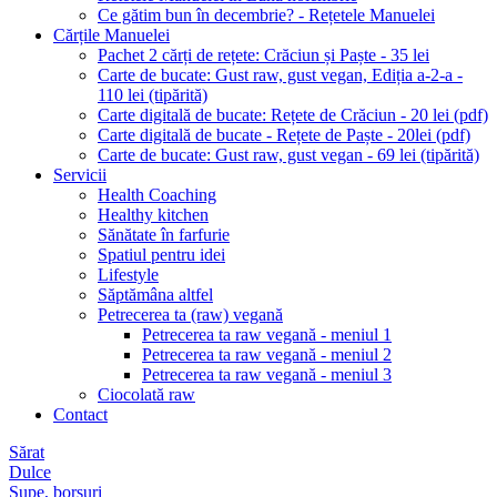
Ce gătim bun în decembrie? - Rețetele Manuelei
Cărțile Manuelei
Pachet 2 cărți de rețete: Crăciun și Paște - 35 lei
Carte de bucate: Gust raw, gust vegan, Ediția a-2-a -
110 lei (tipărită)
Carte digitală de bucate: Rețete de Crăciun - 20 lei (pdf)
Carte digitală de bucate - Rețete de Paște - 20lei (pdf)
Carte de bucate: Gust raw, gust vegan - 69 lei (tipărită)
Servicii
Health Coaching
Healthy kitchen
Sănătate în farfurie
Spatiul pentru idei
Lifestyle
Săptămâna altfel
Petrecerea ta (raw) vegană
Petrecerea ta raw vegană - meniul 1
Petrecerea ta raw vegană - meniul 2
Petrecerea ta raw vegană - meniul 3
Ciocolată raw
Contact
Sărat
Dulce
Supe, borșuri