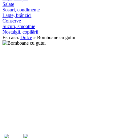
Salate
Sosuri, condimente
Lapte, brânzici
Conserve
Sucuri, smoothie
Nostalgii, copilării
Esti aici:
Dulce
» Bomboane cu gutui