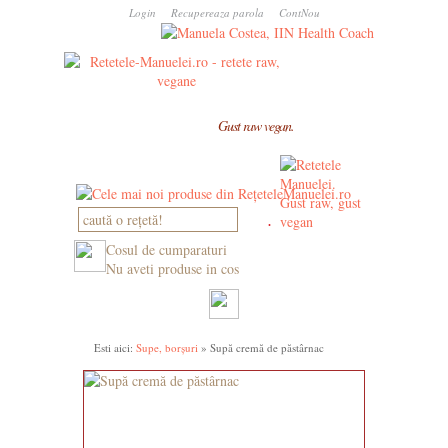
Login
Recupereaza parola
ContNou
Gust raw vegan.
Cosul de cumparaturi
Nu aveti produse in cos
Esti aici:
Supe, borșuri
» Supă cremă de păstârnac