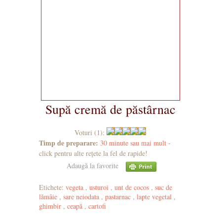
Supă cremă de păstârnac
Voturi (1):
Timp de preparare:
30 minute sau mai mult
-
click pentru alte rețete la fel de rapide!
Adaugă la favorite
Etichete:
vegeta
,
usturoi
,
unt de cocos
,
suc de
lămâie
,
sare neiodata
,
pastarnac
,
lapte vegetal
,
ghimbir
,
ceapă
,
cartofi