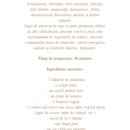
avitaminoze, obezitate, boli vasculare, infecţii,
stări febrile, inapetenţă, dismenoree, febră,
ateroscleroză, detoxifiere anemie şi diabet
zaharat.
Supa de zarzavat în care se pune păstârnac alături
de alte rădăcinoase, precum varză şi praz, este
recomandată în regimurile de slăbire, datorită
conţinutului mare de minerale, valorii energetice
scăzute şi efectului diuretic, depurativ.
Timp de preparare: 30 minute
Ingrediente necesare:
- 7 rădăcini de păstârnac
- o ceapă mare
- un cartof pentru fiert
- un dinte de usturoi
- o lingură
vegeta
- 3 cuburi
unt cocos
sau orice lapte vegetal doriți
(lapte de cocos, lapte de cânepă, etc.)
- sucul de la o lămâie
- sare după gust
- un cm rădăcină ghimbir