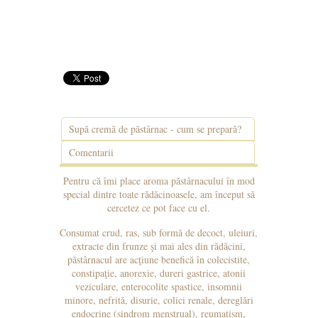
Supă cremă de păstârnac - cum se prepară?
Comentarii
Pentru că îmi place aroma păstârnacului în mod
special dintre toate rădăcinoasele, am început să
cercetez ce pot face cu el.
Consumat crud, ras, sub formă de decoct, uleiuri,
extracte din frunze şi mai ales din rădăcini,
păstârnacul are acţiune benefică în colecistite,
constipaţie, anorexie, dureri gastrice, atonii
veziculare, enterocolite spastice, insomnii
minore, nefrită, disurie, colici renale, dereglări
endocrine (sindrom menstrual), reumatism,