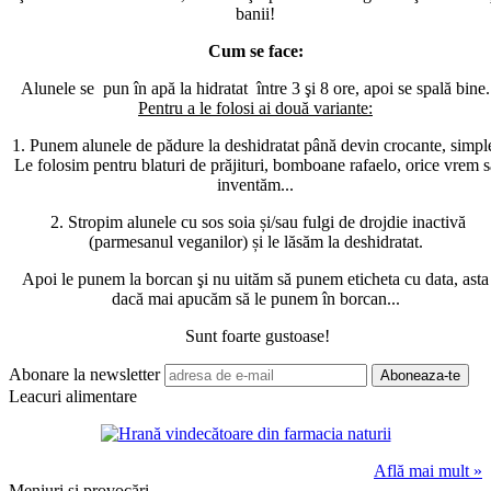
banii!
Cum se face:
Alunele se pun în apă la hidratat între 3 şi 8 ore, apoi se spală bine.
Pentru a le folosi ai două variante:
1. Punem alunele de pădure la deshidratat până devin crocante, simpl
Le folosim pentru blaturi de prăjituri, bomboane rafaelo, orice vrem s
inventăm...
2. Stropim alunele cu sos soia și/sau fulgi de drojdie inactivă
(parmesanul veganilor) și le lăsăm la deshidratat.
Apoi le punem la borcan şi nu uităm să punem eticheta cu data, asta
dacă mai apucăm să le punem în borcan...
Sunt foarte gustoase!
Abonare la newsletter
Leacuri alimentare
Află mai mult »
Meniuri și provocări