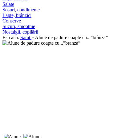
Salate
Sosuri, condimente
Lapte, brânzici
Conserve
Sucuri, smoothie
Nostalgii, copilării
Esti aici:
Sărat
» Alune de pădure coapte cu...”brânză”