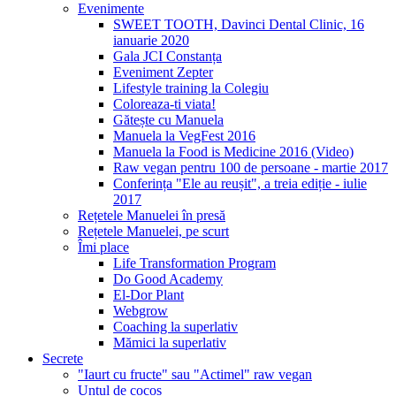
Evenimente
SWEET TOOTH, Davinci Dental Clinic, 16
ianuarie 2020
Gala JCI Constanța
Eveniment Zepter
Lifestyle training la Colegiu
Coloreaza-ti viata!
Gătește cu Manuela
Manuela la VegFest 2016
Manuela la Food is Medicine 2016 (Video)
Raw vegan pentru 100 de persoane - martie 2017
Conferința "Ele au reușit", a treia ediție - iulie
2017
Rețetele Manuelei în presă
Rețetele Manuelei, pe scurt
Îmi place
Life Transformation Program
Do Good Academy
El-Dor Plant
Webgrow
Coaching la superlativ
Mămici la superlativ
Secrete
"Iaurt cu fructe" sau "Actimel" raw vegan
Untul de cocos