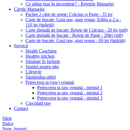
Ce gătim bun în decembrie? - Rețetele Manuelei
Cărțile Manuelei
Pachet 2 cărți de rețete: Crăciun și Paște - 35 lei
Carte de bucate: Gust raw, gust vegan, Ediția a-2-a -
110 lei (tipărită)
Carte digitală de bucate: Rețete de Crăciun - 20 lei (pdf)
Carte digitală de bucate - Rețete de Paște - 20lei (pdf)
Carte de bucate: Gust raw, gust vegan - 69 lei (tipărită)
Servicii
Health Coaching
Healthy kitchen
Sănătate în farfurie
Spatiul pentru idei
Lifestyle
Săptămâna altfel
Petrecerea ta (raw) vegană
Petrecerea ta raw vegană - meniul 1
Petrecerea ta raw vegană - meniul 2
Petrecerea ta raw vegană - meniul 3
Ciocolată raw
Contact
Sărat
Dulce
Supe, borșuri