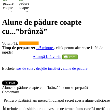
Alune de pădure coapte
cu...”brânză”
Voturi (1):
Timp de preparare:
1-5 minute
- click pentru alte rețete la fel de
rapide!
Adaugă la favorite
Etichete:
sos de soia
,
drojdie inactivă
,
alune de padure
Alune de pădure coapte cu...”brânză” - cum se prepară?
Comentarii
Pentru o gustărică am mereu în dulapul secret aceste alune delicioase
Îţi trebuie un deshidrator, o investiţie pe termen lung care îşi merită to