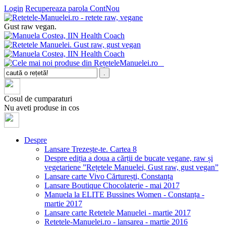
Login
Recupereaza parola
ContNou
Gust raw vegan.
Cosul de cumparaturi
Nu aveti produse in cos
Despre
Lansare Trezește-te. Cartea 8
Despre ediția a doua a cărții de bucate vegane, raw și
vegetariene ”Rețetele Manuelei, Gust raw, gust vegan”
Lansare carte Vivo Cărturești, Constanța
Lansare Boutique Chocolaterie - mai 2017
Manuela la ELITE Bussines Women - Constanța -
martie 2017
Lansare carte Retetele Manuelei - martie 2017
Retetele-Manuelei.ro - lansarea - martie 2016