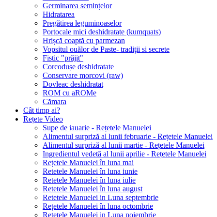
Germinarea semințelor
Hidratarea
Pregătirea leguminoaselor
Portocale mici deshidratate (kumquats)
Hrișcă coaptă cu parmezan
Vopsitul ouălor de Paste- tradiții si secrete
Fistic "prăjit"
Corcodușe deshidratate
Conservare morcovi (raw)
Dovleac deshidratat
ROM cu aROMe
Cămara
Cât timp ai?
Rețete Video
Supe de iauarie - Rețetele Manuelei
Alimentul surpriză al lunii februarie - Rețetele Manuelei
Alimentul surpriză al lunii martie - Rețetele Manuelei
Ingredientul vedetă al lunii aprilie - Rețetele Manuelei
Rețetele Manuelei în luna mai
Retetele Manuelei în luna iunie
Retetele Manuelei în luna iulie
Retetele Manuelei în luna august
Retetele Manuelei in Luna septembrie
Rețetele Manuelei în luna octombrie
Retetele Manuelei in Luna noiembrie