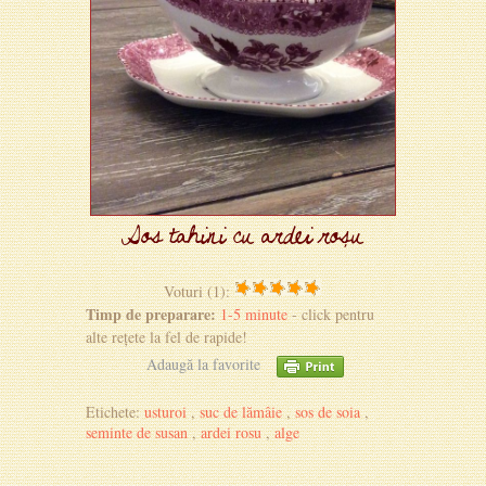
Sos tahini cu ardei roșu
Voturi (1):
Timp de preparare:
1-5 minute
- click pentru
alte rețete la fel de rapide!
Adaugă la favorite
Etichete:
usturoi
,
suc de lămâie
,
sos de soia
,
seminte de susan
,
ardei rosu
,
alge