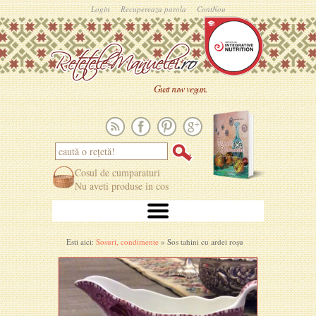
Login
Recupereaza parola
ContNou
Gust raw vegan.
Cosul de cumparaturi
Nu aveti produse in cos
Esti aici:
Sosuri, condimente
» Sos tahini cu ardei roșu