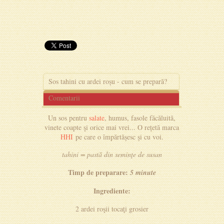
Sos tahini cu ardei roșu - cum se prepară?
Comentarii
Un sos pentru
salate
, humus, fasole făcăluită,
vinete coapte şi orice mai vrei... O rețetă marca
HHI
pe care o împărtășesc și cu voi.
tahini = pastă din seminţe de susan
Timp de preparare:
5 minute
Ingrediente:
2 ardei roşii tocaţi grosier