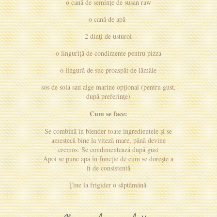
o cană de seminţe de susan raw
o cană de apă
2 dinţi de usturoi
o linguriţă de condimente pentru pizza
o lingură de suc proaspăt de lămâie
sos de soia sau alge marine opţional (pentru gust,
după preferinţe)
Cum se face:
Se combină în blender toate ingredientele şi se
amestecă bine la viteză mare, până devine
cremos. Se condimentează după gust
Apoi se pune apa în funcţie de cum se doreşte a
fi de consistentă
Ţine la frigider o săptămână.