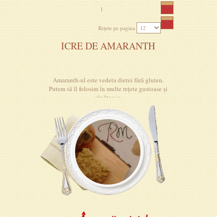
«
1
»
Rețete pe pagina
ICRE DE AMARANTH
Amaranth-ul este vedeta dietei fără gluten.
Putem să îl folosim în multe rețete gustoase și
sănătoase.