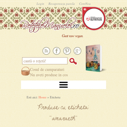
Login
Recupereaza parola
ContNou
Gust raw vegan.
Cosul de cumparaturi
Nu aveti produse in cos
Esti aici:
Home
» Eticheta
Produse cu eticheta:
"
amaranth
"