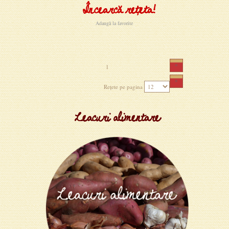
Încearcă rețeta!
Adaugă la favorite
«
1
»
Rețete pe pagina
Leacuri alimentare