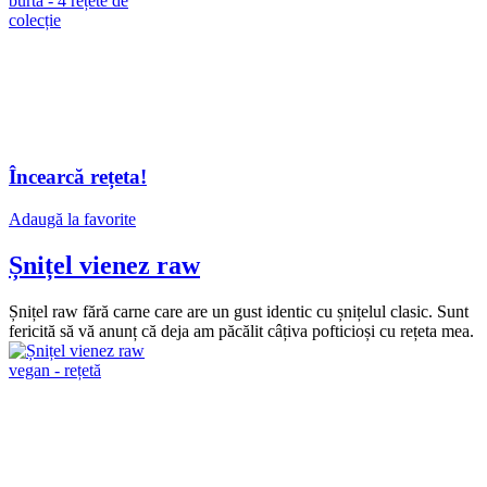
Încearcă rețeta!
Adaugă la favorite
Șnițel vienez raw
Șnițel raw fără carne care are un gust identic cu șnițelul clasic. Sunt
fericită să vă anunț că deja am păcălit câțiva pofticioși cu rețeta mea.