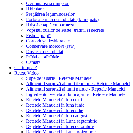
Germinarea semințelor
Hidratarea
Pregătirea leguminoaselor
Portocale mici deshidratate (kumquats)
Hrișcă coaptă cu parmezan
Vopsitul ouălor de Paste- tradiții si secrete
Fistic "prăjit"
Corcodușe deshidratate
Conservare morcovi (raw)
Dovleac deshidratat
ROM cu aROMe
Cămara
Cât timp ai?
Rețete Video
Supe de iauarie - Rețetele Manuelei
Alimentul surpriză al lunii februarie - Rețetele Manuelei
Alimentul surpriză al lunii martie - Rețetele Manuelei
Ingredientul vedetă al lunii aprilie - Rețetele Manuelei
Rețetele Manuelei în luna mai
Retetele Manuelei în luna iunie
Retetele Manuelei în luna iulie
Retetele Manuelei în luna august
Retetele Manuelei in Luna septembrie
Rețetele Manuelei în luna octombrie
Retetele Manuelei in Luna noiembrie