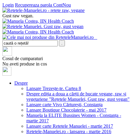
Login
Recupereaza parola
ContNou
Gust raw vegan.
Cosul de cumparaturi
Nu aveti produse in cos
Despre
Lansare Trezește-te. Cartea 8
Despre ediția a doua a cărții de bucate vegane, raw și
vegetariene ”Rețetele Manuelei, Gust raw, gust vegan”
Lansare carte Vivo Cărturești, Constanța
Lansare Boutique Chocolaterie - mai 2017
Manuela la ELITE Bussines Women - Constanța -
martie 2017
Lansare carte Retetele Manuelei - martie 2017
Retetele-Manuelei.ro - lansarea - martie 2016