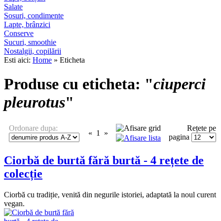
Salate
Sosuri, condimente
Lapte, brânzici
Conserve
Sucuri, smoothie
Nostalgii, copilării
Esti aici:
Home
» Eticheta
Produse cu eticheta: "
ciuperci
pleurotus
"
Ordonare dupa:
Rețete pe
«
1
»
pagina
Ciorbă de burtă fără burtă - 4 rețete de
colecție
Ciorbă cu tradiție, venită din negurile istoriei, adaptată la noul curent
vegan.