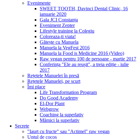
Evenimente
SWEET TOOTH, Davinci Dental Clinic, 16
ianuarie 2020
Gala JCI Constanța
Eveniment Zepter
Lifestyle training la Colegiu
Coloreaza-ti viata!
Gătește cu Manuela
Manuela la VegFest 2016
Manuela la Food is Medicine 2016 (Video)
Raw vegan pentru 100 de persoane - martie 2017
Conferința "Ele au reușit", a treia ediție - iulie
2017
Rețetele Manuelei în presă
Rețetele Manuelei, pe scurt
Îmi place
Life Transformation Program
Do Good Academy
El-Dor Plant
Webgrow
Coaching la superlativ
Mămici la superlativ
Secrete
"Iaurt cu fructe" sau "Actimel" raw vegan
Untul de cocos