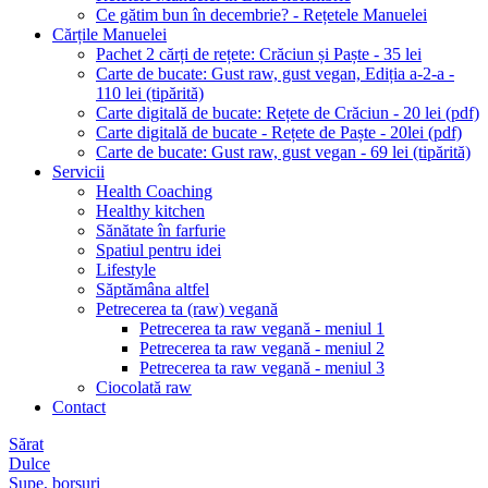
Ce gătim bun în decembrie? - Rețetele Manuelei
Cărțile Manuelei
Pachet 2 cărți de rețete: Crăciun și Paște - 35 lei
Carte de bucate: Gust raw, gust vegan, Ediția a-2-a -
110 lei (tipărită)
Carte digitală de bucate: Rețete de Crăciun - 20 lei (pdf)
Carte digitală de bucate - Rețete de Paște - 20lei (pdf)
Carte de bucate: Gust raw, gust vegan - 69 lei (tipărită)
Servicii
Health Coaching
Healthy kitchen
Sănătate în farfurie
Spatiul pentru idei
Lifestyle
Săptămâna altfel
Petrecerea ta (raw) vegană
Petrecerea ta raw vegană - meniul 1
Petrecerea ta raw vegană - meniul 2
Petrecerea ta raw vegană - meniul 3
Ciocolată raw
Contact
Sărat
Dulce
Supe, borșuri