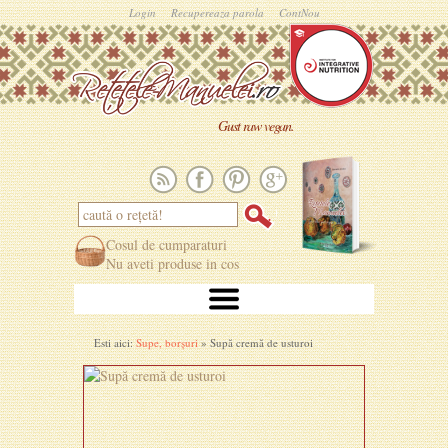
Login
Recupereaza parola
ContNou
Gust raw vegan.
Cosul de cumparaturi
Nu aveti produse in cos
Esti aici:
Supe, borșuri
» Supă cremă de usturoi