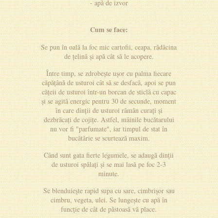
- apă de izvor
Cum se face:
Se pun în oală la foc mic cartofii, ceapa, rădăcina
de țelină și apă cât să le acopere.
Între timp, se zdrobește ușor cu palma fiecare
căpățână de usturoi cât să se desfacă, apoi se pun
cățeii de usturoi într-un borcan de sticlă cu capac
și se agită energic pentru 30 de secunde, moment
în care dinții de usturoi rămân curați și
dezbrăcați de cojițe. Astfel, mâinile bucătarului
nu vor fi "parfumate", iar timpul de stat în
bucătărie se scurtează maxim.
Când sunt gata fierte legumele, se adaugă dinții
de usturoi spălați și se mai lasă pe foc 2-3
minute.
Se blenduiește rapid supa cu sare, cimbrișor sau
cimbru, vegeta, ulei. Se lungește cu apă în
funcție de cât de păstoasă vă place.