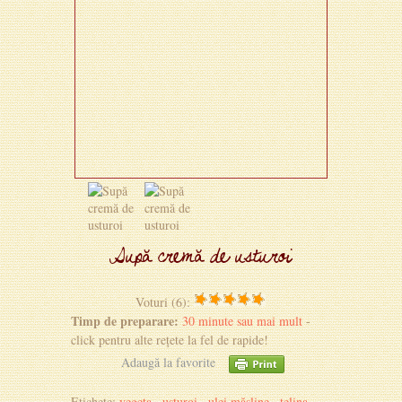
Supă cremă de usturoi
Voturi (6):
Timp de preparare:
30 minute sau mai mult
-
click pentru alte rețete la fel de rapide!
Adaugă la favorite
Etichete:
vegeta
,
usturoi
,
ulei măsline
,
telina
,