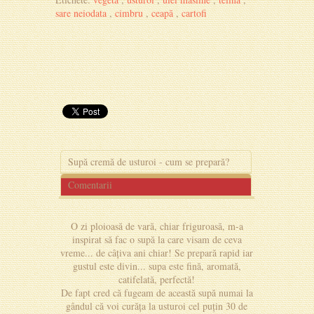
sare neiodata
,
cimbru
,
ceapă
,
cartofi
Supă cremă de usturoi - cum se prepară?
Comentarii
O zi ploioasă de vară, chiar friguroasă, m-a
inspirat să fac o supă la care visam de ceva
vreme... de câțiva ani chiar! Se prepară rapid iar
gustul este divin... supa este fină, aromată,
catifelată, perfectă!
De fapt cred că fugeam de această supă numai la
gândul că voi curăța la usturoi cel puțin 30 de