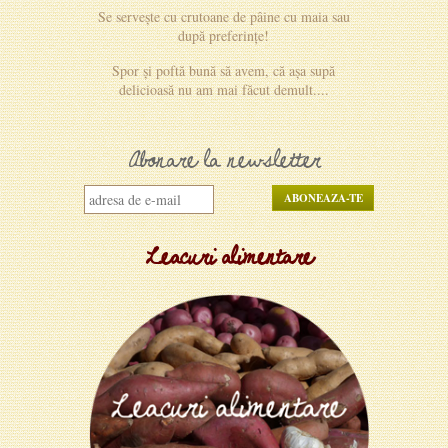
Se servește cu crutoane de pâine cu maia sau
după preferințe!
Spor și poftă bună să avem, că așa supă
delicioasă nu am mai făcut demult....
Abonare la newsletter
Leacuri alimentare