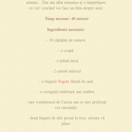
minute... Dar am aflat minunea și o împărtășesc
cu voi! (curând voi face un film despre asta)
Timp necesar:
40 minute
Ingrediente necesare:
- 10 căpățâni de usturoi
- o ceapă
- o țelină mică
- 2 cartofi măricei
- o lingură
Vegeta
făcută în casă
- o crenguță cimbrișor sau cimbru
- sare românească de Cacica sau ce sare preferați
voi (neodată)
- două linguri de ulei presat la rece, oricare vă
place