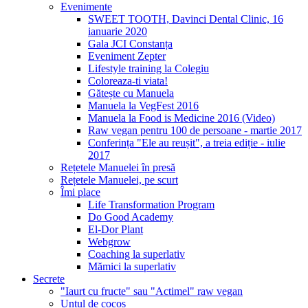
Evenimente
SWEET TOOTH, Davinci Dental Clinic, 16
ianuarie 2020
Gala JCI Constanța
Eveniment Zepter
Lifestyle training la Colegiu
Coloreaza-ti viata!
Gătește cu Manuela
Manuela la VegFest 2016
Manuela la Food is Medicine 2016 (Video)
Raw vegan pentru 100 de persoane - martie 2017
Conferința "Ele au reușit", a treia ediție - iulie
2017
Rețetele Manuelei în presă
Rețetele Manuelei, pe scurt
Îmi place
Life Transformation Program
Do Good Academy
El-Dor Plant
Webgrow
Coaching la superlativ
Mămici la superlativ
Secrete
"Iaurt cu fructe" sau "Actimel" raw vegan
Untul de cocos