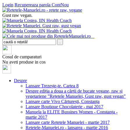
Login
Recupereaza parola
ContNou
Gust raw vegan.
Cosul de cumparaturi
Nu aveti produse in cos
Despre
Lansare Trezește-te. Cartea 8
Despre ediția a doua a cărții de bucate vegane, raw și
vegetariene ”Rețetele Manuelei, Gust raw, gust vegan”
Lansare carte Vivo Cărturești, Constanța
Lansare Boutique Chocolaterie - mai 2017
Manuela la ELITE Bussines Women - Constanța -
martie 2017
Lansare carte Retetele Manuelei - martie 2017
Retetele-Manuelei.ro - lansarea - martie 2016