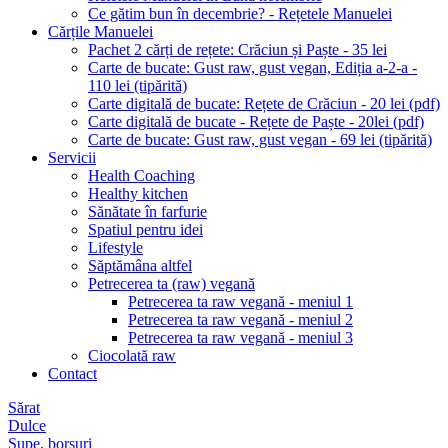
Ce gătim bun în decembrie? - Rețetele Manuelei
Cărțile Manuelei
Pachet 2 cărți de rețete: Crăciun și Paște - 35 lei
Carte de bucate: Gust raw, gust vegan, Ediția a-2-a -
110 lei (tipărită)
Carte digitală de bucate: Rețete de Crăciun - 20 lei (pdf)
Carte digitală de bucate - Rețete de Paște - 20lei (pdf)
Carte de bucate: Gust raw, gust vegan - 69 lei (tipărită)
Servicii
Health Coaching
Healthy kitchen
Sănătate în farfurie
Spatiul pentru idei
Lifestyle
Săptămâna altfel
Petrecerea ta (raw) vegană
Petrecerea ta raw vegană - meniul 1
Petrecerea ta raw vegană - meniul 2
Petrecerea ta raw vegană - meniul 3
Ciocolată raw
Contact
Sărat
Dulce
Supe, borșuri