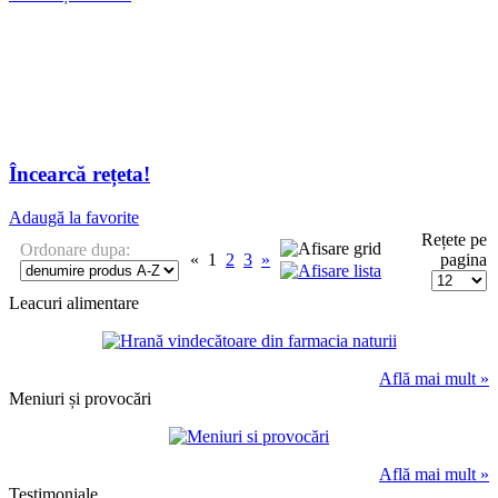
Încearcă rețeta!
Adaugă la favorite
Rețete pe
Ordonare dupa:
«
1
2
3
»
pagina
Leacuri alimentare
Află mai mult »
Meniuri și provocări
Află mai mult »
Testimoniale