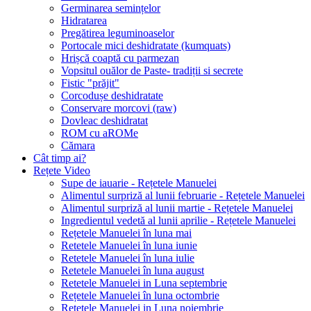
Germinarea semințelor
Hidratarea
Pregătirea leguminoaselor
Portocale mici deshidratate (kumquats)
Hrișcă coaptă cu parmezan
Vopsitul ouălor de Paste- tradiții si secrete
Fistic "prăjit"
Corcodușe deshidratate
Conservare morcovi (raw)
Dovleac deshidratat
ROM cu aROMe
Cămara
Cât timp ai?
Rețete Video
Supe de iauarie - Rețetele Manuelei
Alimentul surpriză al lunii februarie - Rețetele Manuelei
Alimentul surpriză al lunii martie - Rețetele Manuelei
Ingredientul vedetă al lunii aprilie - Rețetele Manuelei
Rețetele Manuelei în luna mai
Retetele Manuelei în luna iunie
Retetele Manuelei în luna iulie
Retetele Manuelei în luna august
Retetele Manuelei in Luna septembrie
Rețetele Manuelei în luna octombrie
Retetele Manuelei in Luna noiembrie