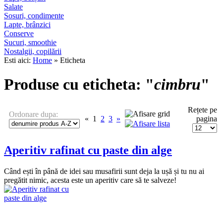
Salate
Sosuri, condimente
Lapte, brânzici
Conserve
Sucuri, smoothie
Nostalgii, copilării
Esti aici:
Home
» Eticheta
Produse cu eticheta: "
cimbru
"
Rețete pe
Ordonare dupa:
«
1
2
3
»
pagina
Aperitiv rafinat cu paste din alge
Când ești în până de idei sau musafirii sunt deja la ușă și tu nu ai
pregătit nimic, acesta este un aperitiv care să te salveze!