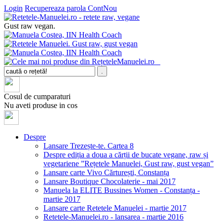
Login
Recupereaza parola
ContNou
Gust raw vegan.
Cosul de cumparaturi
Nu aveti produse in cos
Despre
Lansare Trezește-te. Cartea 8
Despre ediția a doua a cărții de bucate vegane, raw și
vegetariene ”Rețetele Manuelei, Gust raw, gust vegan”
Lansare carte Vivo Cărturești, Constanța
Lansare Boutique Chocolaterie - mai 2017
Manuela la ELITE Bussines Women - Constanța -
martie 2017
Lansare carte Retetele Manuelei - martie 2017
Retetele-Manuelei.ro - lansarea - martie 2016