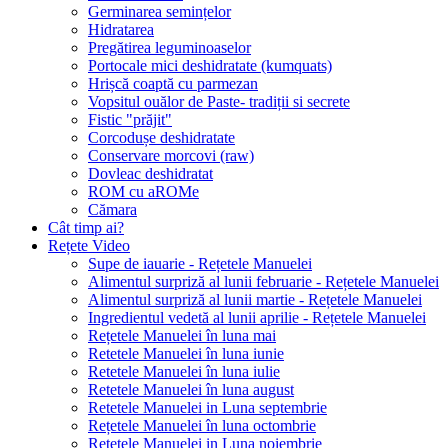
Germinarea semințelor
Hidratarea
Pregătirea leguminoaselor
Portocale mici deshidratate (kumquats)
Hrișcă coaptă cu parmezan
Vopsitul ouălor de Paste- tradiții si secrete
Fistic "prăjit"
Corcodușe deshidratate
Conservare morcovi (raw)
Dovleac deshidratat
ROM cu aROMe
Cămara
Cât timp ai?
Rețete Video
Supe de iauarie - Rețetele Manuelei
Alimentul surpriză al lunii februarie - Rețetele Manuelei
Alimentul surpriză al lunii martie - Rețetele Manuelei
Ingredientul vedetă al lunii aprilie - Rețetele Manuelei
Rețetele Manuelei în luna mai
Retetele Manuelei în luna iunie
Retetele Manuelei în luna iulie
Retetele Manuelei în luna august
Retetele Manuelei in Luna septembrie
Rețetele Manuelei în luna octombrie
Retetele Manuelei in Luna noiembrie