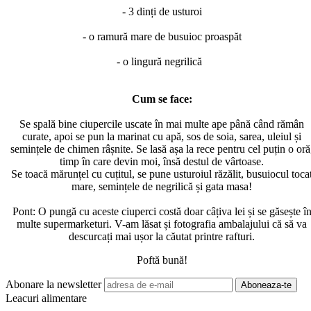
- 3 dinți de usturoi
- o ramură mare de busuioc proaspăt
- o lingură negrilică
Cum se face:
Se spală bine ciupercile uscate în mai multe ape până când rămân
curate, apoi se pun la marinat cu apă, sos de soia, sarea, uleiul și
semințele de chimen râșnite. Se lasă așa la rece pentru cel puțin o oră
timp în care devin moi, însă destul de vârtoase.
Se toacă mărunțel cu cuțitul, se pune usturoiul răzălit, busuiocul toca
mare, semințele de negrilică și gata masa!
Pont: O pungă cu aceste ciuperci costă doar câțiva lei și se găsește î
multe supermarketuri. V-am lăsat și fotografia ambalajului că să va
descurcați mai ușor la căutat printre rafturi.
Poftă bună!
Abonare la newsletter
Leacuri alimentare