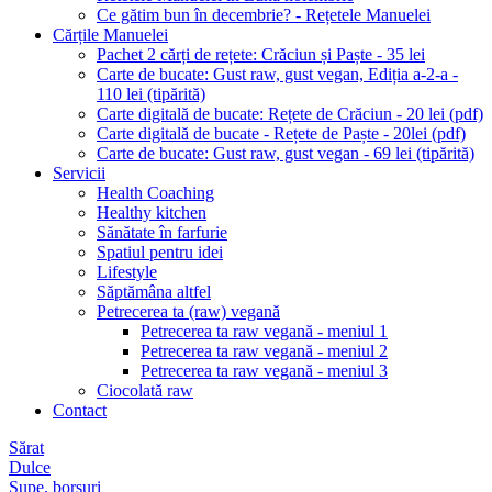
Ce gătim bun în decembrie? - Rețetele Manuelei
Cărțile Manuelei
Pachet 2 cărți de rețete: Crăciun și Paște - 35 lei
Carte de bucate: Gust raw, gust vegan, Ediția a-2-a -
110 lei (tipărită)
Carte digitală de bucate: Rețete de Crăciun - 20 lei (pdf)
Carte digitală de bucate - Rețete de Paște - 20lei (pdf)
Carte de bucate: Gust raw, gust vegan - 69 lei (tipărită)
Servicii
Health Coaching
Healthy kitchen
Sănătate în farfurie
Spatiul pentru idei
Lifestyle
Săptămâna altfel
Petrecerea ta (raw) vegană
Petrecerea ta raw vegană - meniul 1
Petrecerea ta raw vegană - meniul 2
Petrecerea ta raw vegană - meniul 3
Ciocolată raw
Contact
Sărat
Dulce
Supe, borșuri