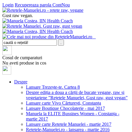
Login
Recupereaza parola
ContNou
Gust raw vegan.
Cosul de cumparaturi
Nu aveti produse in cos
Despre
Lansare Trezește-te. Cartea 8
Despre ediția a doua a cărții de bucate vegane, raw și
vegetariene ”Rețetele Manuelei, Gust raw, gust vegan”
Lansare carte Vivo Cărturești, Constanța
Lansare Boutique Chocolaterie - mai 2017
Manuela la ELITE Bussines Women - Constanța -
martie 2017
Lansare carte Retetele Manuelei - martie 2017
Retetele-Manuelei.ro - lansarea - martie 2016