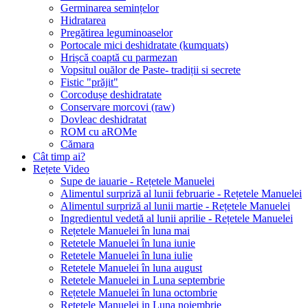
Germinarea semințelor
Hidratarea
Pregătirea leguminoaselor
Portocale mici deshidratate (kumquats)
Hrișcă coaptă cu parmezan
Vopsitul ouălor de Paste- tradiții si secrete
Fistic "prăjit"
Corcodușe deshidratate
Conservare morcovi (raw)
Dovleac deshidratat
ROM cu aROMe
Cămara
Cât timp ai?
Rețete Video
Supe de iauarie - Rețetele Manuelei
Alimentul surpriză al lunii februarie - Rețetele Manuelei
Alimentul surpriză al lunii martie - Rețetele Manuelei
Ingredientul vedetă al lunii aprilie - Rețetele Manuelei
Rețetele Manuelei în luna mai
Retetele Manuelei în luna iunie
Retetele Manuelei în luna iulie
Retetele Manuelei în luna august
Retetele Manuelei in Luna septembrie
Rețetele Manuelei în luna octombrie
Retetele Manuelei in Luna noiembrie