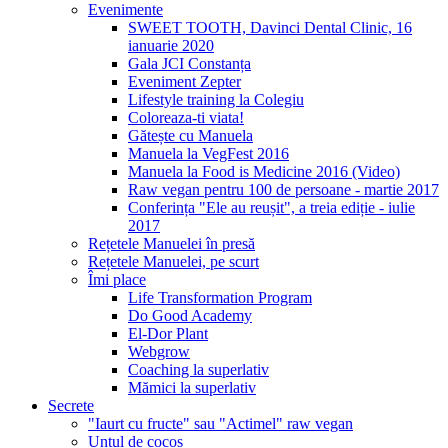
Evenimente
SWEET TOOTH, Davinci Dental Clinic, 16
ianuarie 2020
Gala JCI Constanța
Eveniment Zepter
Lifestyle training la Colegiu
Coloreaza-ti viata!
Gătește cu Manuela
Manuela la VegFest 2016
Manuela la Food is Medicine 2016 (Video)
Raw vegan pentru 100 de persoane - martie 2017
Conferința "Ele au reușit", a treia ediție - iulie
2017
Rețetele Manuelei în presă
Rețetele Manuelei, pe scurt
Îmi place
Life Transformation Program
Do Good Academy
El-Dor Plant
Webgrow
Coaching la superlativ
Mămici la superlativ
Secrete
"Iaurt cu fructe" sau "Actimel" raw vegan
Untul de cocos