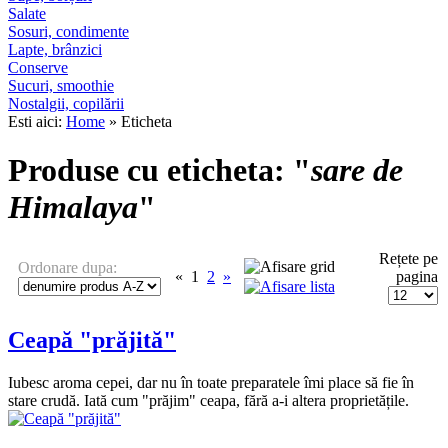
Salate
Sosuri, condimente
Lapte, brânzici
Conserve
Sucuri, smoothie
Nostalgii, copilării
Esti aici:
Home
» Eticheta
Produse cu eticheta: "
sare de
Himalaya
"
Rețete pe
Ordonare dupa:
«
1
2
»
pagina
Ceapă "prăjită"
Iubesc aroma cepei, dar nu în toate preparatele îmi place să fie în
stare crudă. Iată cum "prăjim" ceapa, fără a-i altera proprietățile.