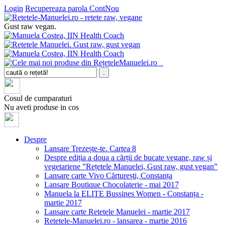
Login
Recupereaza parola
ContNou
Gust raw vegan.
Cosul de cumparaturi
Nu aveti produse in cos
Despre
Lansare Trezește-te. Cartea 8
Despre ediția a doua a cărții de bucate vegane, raw și
vegetariene ”Rețetele Manuelei, Gust raw, gust vegan”
Lansare carte Vivo Cărturești, Constanța
Lansare Boutique Chocolaterie - mai 2017
Manuela la ELITE Bussines Women - Constanța -
martie 2017
Lansare carte Retetele Manuelei - martie 2017
Retetele-Manuelei.ro - lansarea - martie 2016