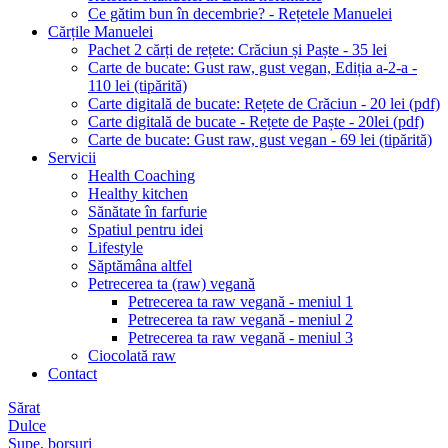
Ce gătim bun în decembrie? - Rețetele Manuelei
Cărțile Manuelei
Pachet 2 cărți de rețete: Crăciun și Paște - 35 lei
Carte de bucate: Gust raw, gust vegan, Ediția a-2-a -
110 lei (tipărită)
Carte digitală de bucate: Rețete de Crăciun - 20 lei (pdf)
Carte digitală de bucate - Rețete de Paște - 20lei (pdf)
Carte de bucate: Gust raw, gust vegan - 69 lei (tipărită)
Servicii
Health Coaching
Healthy kitchen
Sănătate în farfurie
Spatiul pentru idei
Lifestyle
Săptămâna altfel
Petrecerea ta (raw) vegană
Petrecerea ta raw vegană - meniul 1
Petrecerea ta raw vegană - meniul 2
Petrecerea ta raw vegană - meniul 3
Ciocolată raw
Contact
Sărat
Dulce
Supe, borșuri