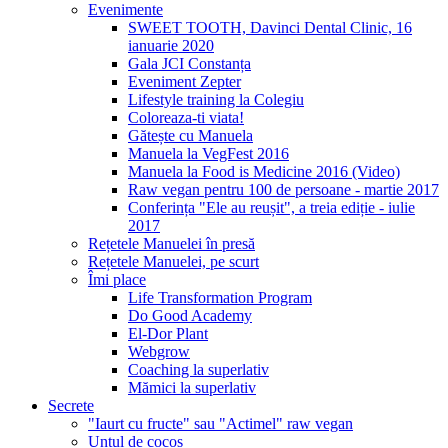
Evenimente
SWEET TOOTH, Davinci Dental Clinic, 16
ianuarie 2020
Gala JCI Constanța
Eveniment Zepter
Lifestyle training la Colegiu
Coloreaza-ti viata!
Gătește cu Manuela
Manuela la VegFest 2016
Manuela la Food is Medicine 2016 (Video)
Raw vegan pentru 100 de persoane - martie 2017
Conferința "Ele au reușit", a treia ediție - iulie
2017
Rețetele Manuelei în presă
Rețetele Manuelei, pe scurt
Îmi place
Life Transformation Program
Do Good Academy
El-Dor Plant
Webgrow
Coaching la superlativ
Mămici la superlativ
Secrete
"Iaurt cu fructe" sau "Actimel" raw vegan
Untul de cocos