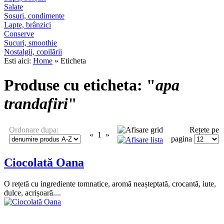
Salate
Sosuri, condimente
Lapte, brânzici
Conserve
Sucuri, smoothie
Nostalgii, copilării
Esti aici:
Home
» Eticheta
Produse cu eticheta: "
apa
trandafiri
"
Ordonare dupa:
Rețete pe
«
1
»
pagina
Ciocolată Oana
O rețetă cu ingrediente tomnatice, aromă neașteptată, crocantă, iute,
dulce, acrișoară....