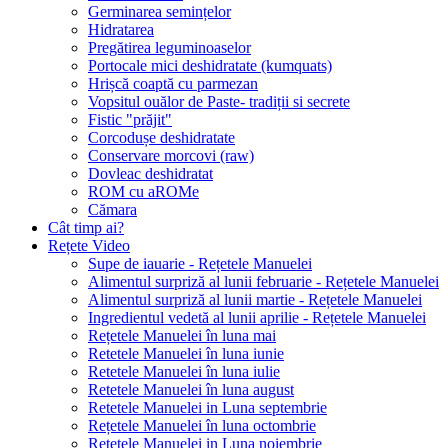
Germinarea semințelor
Hidratarea
Pregătirea leguminoaselor
Portocale mici deshidratate (kumquats)
Hrișcă coaptă cu parmezan
Vopsitul ouălor de Paste- tradiții si secrete
Fistic "prăjit"
Corcodușe deshidratate
Conservare morcovi (raw)
Dovleac deshidratat
ROM cu aROMe
Cămara
Cât timp ai?
Rețete Video
Supe de iauarie - Rețetele Manuelei
Alimentul surpriză al lunii februarie - Rețetele Manuelei
Alimentul surpriză al lunii martie - Rețetele Manuelei
Ingredientul vedetă al lunii aprilie - Rețetele Manuelei
Rețetele Manuelei în luna mai
Retetele Manuelei în luna iunie
Retetele Manuelei în luna iulie
Retetele Manuelei în luna august
Retetele Manuelei in Luna septembrie
Rețetele Manuelei în luna octombrie
Retetele Manuelei in Luna noiembrie