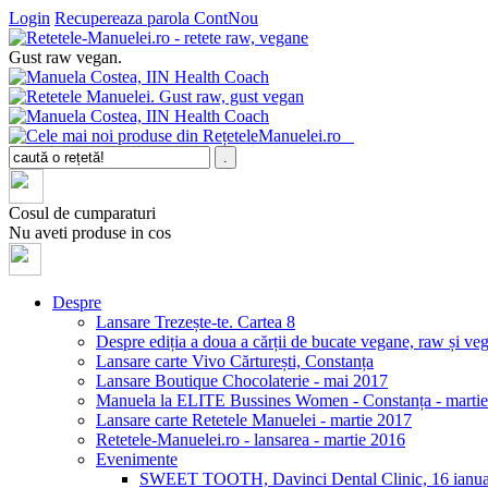
Login
Recupereaza parola
ContNou
Gust raw vegan.
Cosul de cumparaturi
Nu aveti produse in cos
Despre
Lansare Trezește-te. Cartea 8
Despre ediția a doua a cărții de bucate vegane, raw și v
Lansare carte Vivo Cărturești, Constanța
Lansare Boutique Chocolaterie - mai 2017
Manuela la ELITE Bussines Women - Constanța - marti
Lansare carte Retetele Manuelei - martie 2017
Retetele-Manuelei.ro - lansarea - martie 2016
Evenimente
SWEET TOOTH, Davinci Dental Clinic, 16 ianua