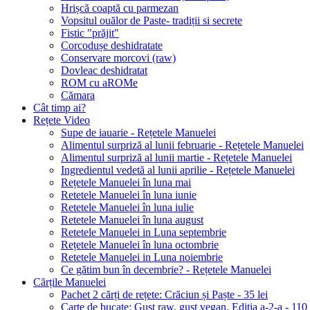
Hrișcă coaptă cu parmezan
Vopsitul ouălor de Paste- tradiții si secrete
Fistic "prăjit"
Corcodușe deshidratate
Conservare morcovi (raw)
Dovleac deshidratat
ROM cu aROMe
Cămara
Cât timp ai?
Rețete Video
Supe de iauarie - Rețetele Manuelei
Alimentul surpriză al lunii februarie - Rețetele Manuelei
Alimentul surpriză al lunii martie - Rețetele Manuelei
Ingredientul vedetă al lunii aprilie - Rețetele Manuelei
Rețetele Manuelei în luna mai
Retetele Manuelei în luna iunie
Retetele Manuelei în luna iulie
Retetele Manuelei în luna august
Retetele Manuelei in Luna septembrie
Rețetele Manuelei în luna octombrie
Retetele Manuelei in Luna noiembrie
Ce gătim bun în decembrie? - Rețetele Manuelei
Cărțile Manuelei
Pachet 2 cărți de rețete: Crăciun și Paște - 35 lei
Carte de bucate: Gust raw, gust vegan, Ediția a-2-a - 110 le