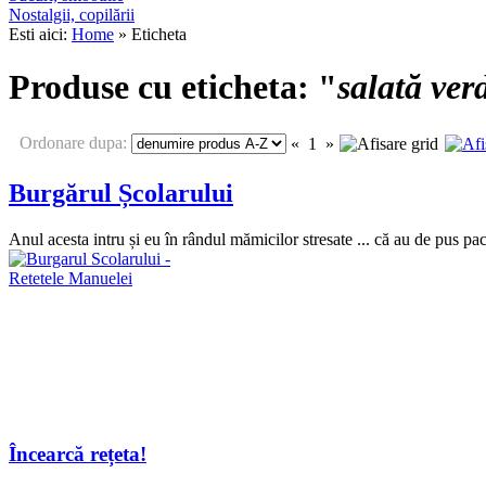
Nostalgii, copilării
Esti aici:
Home
» Eticheta
Produse cu eticheta: "
salată ver
Ordonare dupa:
«
1
»
Burgărul Școlarului
Anul acesta intru și eu în rândul mămicilor stresate ... că au de pus pa
Încearcă rețeta!