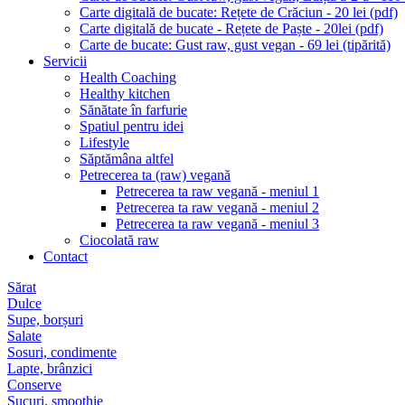
Carte digitală de bucate: Rețete de Crăciun - 20 lei (pdf)
Carte digitală de bucate - Rețete de Paște - 20lei (pdf)
Carte de bucate: Gust raw, gust vegan - 69 lei (tipărită)
Servicii
Health Coaching
Healthy kitchen
Sănătate în farfurie
Spatiul pentru idei
Lifestyle
Săptămâna altfel
Petrecerea ta (raw) vegană
Petrecerea ta raw vegană - meniul 1
Petrecerea ta raw vegană - meniul 2
Petrecerea ta raw vegană - meniul 3
Ciocolată raw
Contact
Sărat
Dulce
Supe, borșuri
Salate
Sosuri, condimente
Lapte, brânzici
Conserve
Sucuri, smoothie