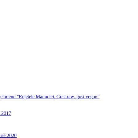
egetariene ”Rețetele Manuelei, Gust raw, gust vegan”
e 2017
rie 2020