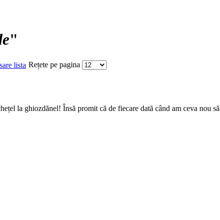
de
"
Rețete pe pagina
chețel la ghiozdănel! Însă promit că de fiecare dată când am ceva nou să v