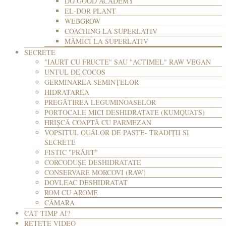
DO GOOD ACADEMY
EL-DOR PLANT
WEBGROW
COACHING LA SUPERLATIV
MĂMICI LA SUPERLATIV
SECRETE
"IAURT CU FRUCTE" SAU "ACTIMEL" RAW VEGAN
UNTUL DE COCOS
GERMINAREA SEMINȚELOR
HIDRATAREA
PREGĂTIREA LEGUMINOASELOR
PORTOCALE MICI DESHIDRATATE (KUMQUATS)
HRIȘCĂ COAPTĂ CU PARMEZAN
VOPSITUL OUĂLOR DE PASTE- TRADIȚII SI
SECRETE
FISTIC "PRĂJIT"
CORCODUȘE DESHIDRATATE
CONSERVARE MORCOVI (RAW)
DOVLEAC DESHIDRATAT
ROM CU AROME
CĂMARA
CÂT TIMP AI?
REȚETE VIDEO