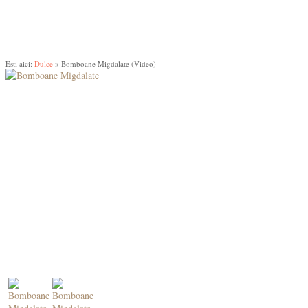
LAPTE, BRÂNZICI
CONSERVE
SUCURI, SMOOTHIE
NOSTALGII, COPILĂRII
Esti aici:
Dulce
» Bomboane Migdalate (Video)