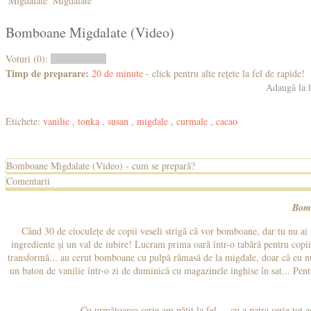
Bomboane Migdalate (Video)
Voturi (0):
Timp de preparare:
20 de minute
- click pentru alte rețete la fel de rapide!
Adaugă la f
Etichete:
vanilie
,
tonka
,
susan
,
migdale
,
curmale
,
cacao
Bomboane Migdalate (Video) - cum se prepară?
Comentarii
Bom
Când 30 de cioculețe de copii veseli strigă că vor bomboane, dar tu nu ai 
ingrediente și un val de iubire! Lucram prima oară într-o tabără pentru copii ș
transformă... au cerut bomboane cu pulpă rămasă de la migdale, doar că eu nu
un baton de vanilie într-o zi de duminică cu magazinele inghise în sat... Pentr
Cu următoarea serie am pățit la fel ... cu a patra serie tot a