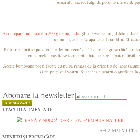
susan alb, cacao, fulgi de porumb mărunțit, pud
Am preparat un lapte din 200 g de miglade.
Știți povestea: migdalele hidratate
un minut, adăugată apa până la un litru. Strecurat 
Pulpa rezultată se pune în blender împreună cu 11 curmale grase (fără sâmbure
cu palmele umezite se formează biluțe pe care le putem tăvăli cu
Aceste bomboane pot fi făcute cu pulpa rămasă de la orice tip de lapte (alune 
să fie pe gustul vostru! Sunt ideale pentru o gustărică în
Abonare la newsletter
LEACURI ALIMENTARE
AFLĂ MAI MULT »
MENIURI ȘI PROVOCĂRI