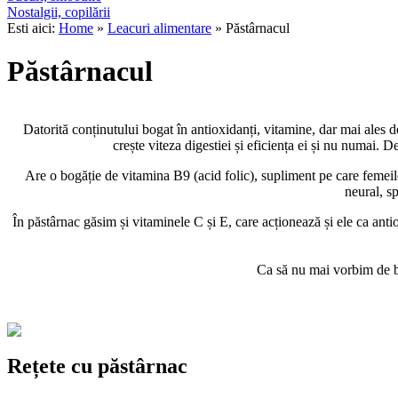
Nostalgii, copilării
Esti aici:
Home
»
Leacuri alimentare
» Păstârnacul
Păstârnacul
Datorită conținutului bogat în
antioxidanți, vitamine
, dar mai ales d
crește viteza digestiei și eficiența ei și nu numai.
De
Are o bogăție de vitamina B9 (acid folic), supliment pe care femeile 
neural, sp
În păstârnac găsim și vitaminele C și E, care acționează și ele ca antio
Ca să nu mai vorbim de bo
Rețete cu păstârnac