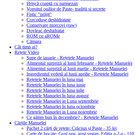
Hrișcă coaptă cu parmezan
Vopsitul ouălor de Paste- tradiții si secrete
Fistic "prăjit"
Corcodușe deshidratate
Conservare morcovi (raw)
Dovleac deshidratat
ROM cu aROMe
Cămara
Cât timp ai?
Rețete Video
Supe de iauarie - Rețetele Manuelei
Alimentul surpriză al lunii februarie - Rețetele Manuelei
Alimentul surpriză al lunii martie - Rețetele Manuelei
Ingredientul vedetă al lunii aprilie - Rețetele Manuelei
Rețetele Manuelei în luna mai
Retetele Manuelei în luna iunie
Retetele Manuelei în luna iulie
Retetele Manuelei în luna august
Retetele Manuelei in Luna septembrie
Rețetele Manuelei în luna octombrie
Retetele Manuelei in Luna noiembrie
Ce gătim bun în decembrie? - Rețetele Manuelei
Cărțile Manuelei
Pachet 2 cărți de rețete: Crăciun și Paște - 35 lei
Carte de bucate: Gust raw, gust vegan, Ediția a-2-a - 110 le