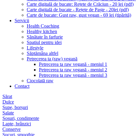
Carte digitală de bucate: Rețete de Crăciun - 20 lei (pdf)
Carte digitală de bucate - Rețete de Paște - 20lei (pdf)
Carte de bucate: Gust raw, gust vegan - 69 lei (tipărită)
Servicii
Health Coaching
Healthy kitchen
Sănătate în farfurie
Spatiul pentru idei
Lifestyle
Săptămâna altfel
Petrecerea ta (raw) vegană
Petrecerea ta raw vegană - meniul 1
Petrecerea ta raw vegană - meniul 2
Petrecerea ta raw vegană - meniul 3
Ciocolată raw
Contact
Sărat
Dulce
Supe, borșuri
Salate
Sosuri, condimente
Lapte, brânzici
Conserve
Sucuri, smoothie