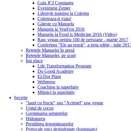
Gala JCI Constanța
Eveniment Zepter
Lifestyle training la Colegiu
Coloreaza-ti viata!
Gătește cu Manuela
Manuela la VegFest 2016
Manuela la Food is Medicine 2016 (Video)
Raw vegan pentru 100 de persoane - martie 2017
Conferința "Ele au reușit", a treia ediție - iulie 201
Rețetele Manuelei în presă
Rețetele Manuelei, pe scurt
Îmi place
Life Transformation Program
Do Good Academy
El-Dor Plant
Webgrow
Coaching la superlativ
Mămici la superlativ
Secrete
"Iaurt cu fructe" sau "Actimel" raw vegan
Untul de cocos
Germinarea semințelor
Hidratarea
Pregătirea leguminoaselor
Portocale mici deshidratate (kumquats)