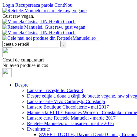
Login
Recupereaza parola
ContNou
Gust raw vegan.
Cosul de cumparaturi
Nu aveti produse in cos
Despre
Lansare Trezește-te. Cartea 8
Despre ediția a doua a cărții de bucate vegane, raw și v
Lansare carte Vivo Cărturești, Constanța
Lansare Boutique Chocolaterie - mai 2017
Manuela la ELITE Bussines Women - Constanța - marti
Lansare carte Retetele Manuelei - martie 2017
Retetele-Manuelei.ro - lansarea - martie 2016
Evenimente
SWEET TOOTH, Davinci Dental Clinic, 16 ianua