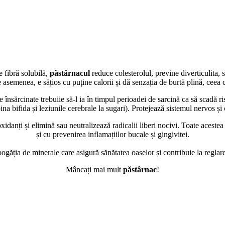
e fibră solubilă,
păstârnacul
reduce colesterolul, previne diverticulita, 
 asemenea, e sățios cu puține calorii și dă senzația de burtă plină, ceea c
însărcinate trebuiie să-l ia în timpul perioadei de sarcină ca să scadă ri
ina bifida și leziunile cerebrale la sugari). Protejează sistemul nervos ș
xidanți și elimină sau neutralizează radicalii liberi nocivi. Toate acestea
și cu prevenirea inflamațiilor bucale și gingivitei.
găția de minerale care asigură sănătatea oaselor și contribuie la reglare
Mâncați mai mult
păstârnac
!