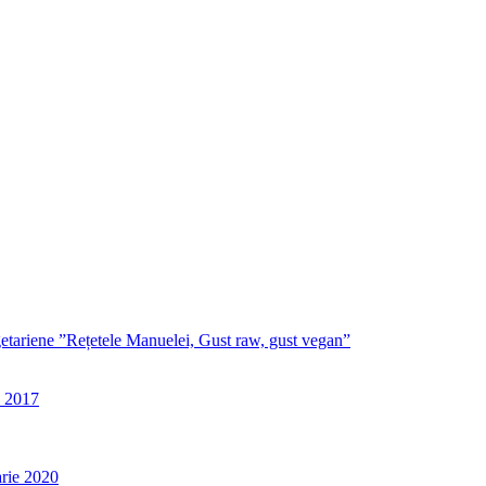
egetariene ”Rețetele Manuelei, Gust raw, gust vegan”
e 2017
rie 2020