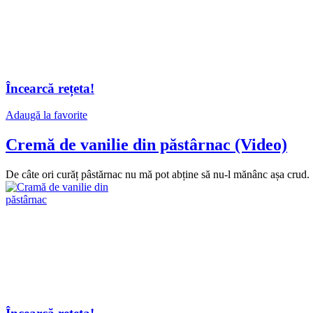
Încearcă rețeta!
Adaugă la favorite
Cremă de vanilie din păstârnac (Video)
De câte ori curăț pâstărnac nu mă pot abține să nu-l mănânc așa crud. Î