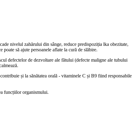
scade nivelul zahărului din sânge, reduce predispoziția lka obezitate,
e poate să ajute persoanele aflate la cură de slăbire.
scul defectelor de dezvoltare ale fătului (defecte maligne ale tubului
i calmează.
 contribuie și la sănătatea orală - vitaminele C și B9 fiind responsabile
a funcțiilor organismului.