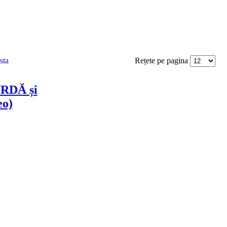
Rețete pe pagina
RDĂ și
eo)