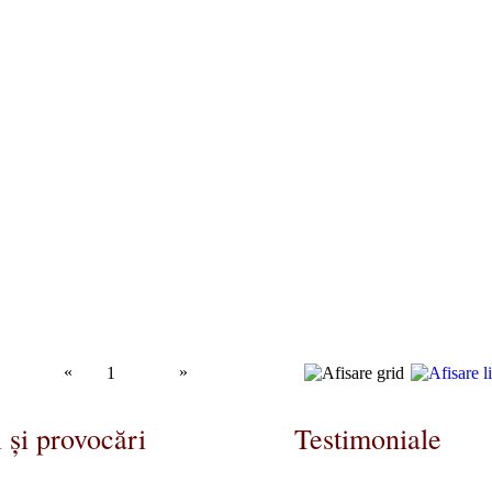
«
»
1
 și provocări
Testimoniale