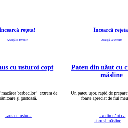
Încearcă rețeta!
Încearcă rețeta
Adaugă la favorite
Adaugă la favorite
s cu usturoi copt
Pateu din năut cu c
măsline
 "mazărea berbecilor", extrem de
Un pateu ușor, rapid de preparat 
rănitoare și gustoasă.
foarte apreciat de fiul me