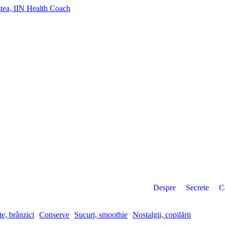
Despre
Secrete
C
e, brânzici
Conserve
Sucuri, smoothie
Nostalgii, copilării