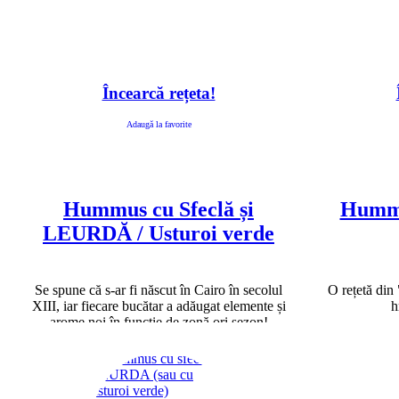
Încearcă rețeta!
Adaugă la favorite
Hummus cu Sfeclă și
Hummu
LEURDĂ / Usturoi verde
Se spune că s-ar fi născut în Cairo în secolul
O rețetă din
XIII, iar fiecare bucătar a adăugat elemente și
h
arome noi în funcție de zonă ori sezon!
Dulceața sfeclei se potrivește perfect cu leurda,
dar merge foarte bine și cu usturoi verde!