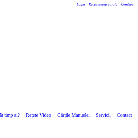
Login
Recupereaza parola
ContNou
ât timp ai?
Rețete Video
Cărțile Manuelei
Servicii
Contact