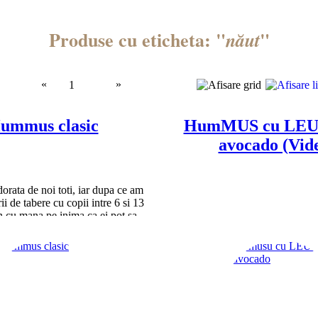
Produse cu eticheta: "
"
năut
«
»
1
ummus clasic
HumMUS cu LEU
avocado (Vid
orata de noi toti, iar dupa ce am
rii de tabere cu copii intre 6 si 13
n cu mana pe inima ca ei pot sa
singuri un hummus delicios!
O varianta