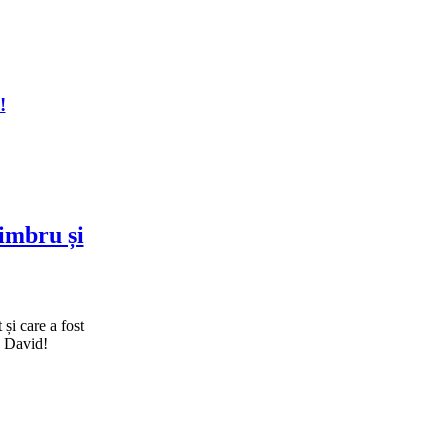
!
imbru și
și care a fost
u David!