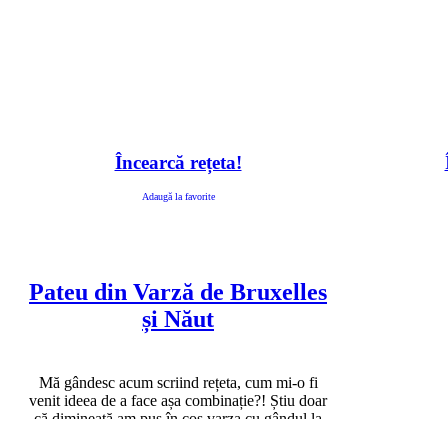
Încearcă rețeta!
Adaugă la favorite
Pateu din Varză de Bruxelles
și Năut
Mă gândesc acum scriind rețeta, cum mi-o fi
venit ideea de a face așa combinație?! Știu doar
că dimineață am pus în coș varza cu gândul la
un pate...