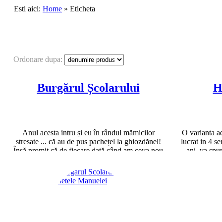
Esti aici:
Home
» Eticheta
Ordonare dupa:
Burgărul Școlarului
H
Anul acesta intru și eu în rândul mămicilor
O varianta ad
stresate ... că au de pus pachețel la ghiozdănel!
lucrat in 4 se
Însă promit că de fiecare dată când am ceva nou
ani, va spu
să vă inspir și pe voi cu postări și idei!
prepare 