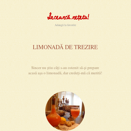
Încearcă rețeta!
Adaugă la favorite
LIMONADĂ DE TREZIRE
Sincer nu știu câți s-au ostenit să-și prepare
acasă așa o limonadă, dar credeți-mă că merită!