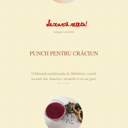
Încearcă rețeta!
Adaugă la favorite
PUNCH PENTRU CRĂCIUN
O băutură tradiționala de Sărbători, venită
tocmai din America, aromată si cu un gust
deosebit.