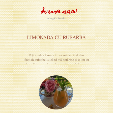
Încearcă rețeta!
Adaugă la favorite
LIMONADĂ CU RUBARBĂ
Poți crede că sunt câțiva ani de când dau
târcoale rubarbei și când mă hotărăsc să o iau cu
mine, dispare... când stă cuminte pe tejghea - nu
o vreau eu!!!