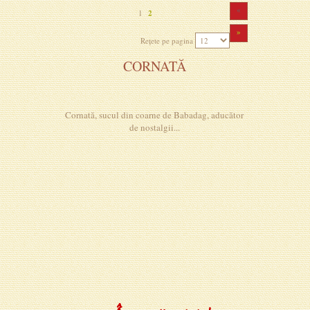
«
1
2
»
Rețete pe pagina
CORNATĂ
Cornată, sucul din coarne de Babadag, aducător
de nostalgii...