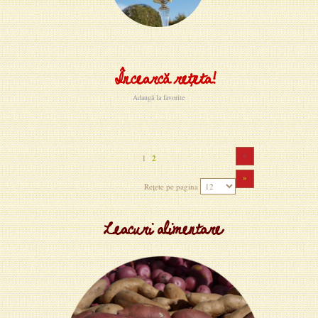
Încearcă rețeta!
Adaugă la favorite
«
1
2
»
Rețete pe pagina
Leacuri alimentare