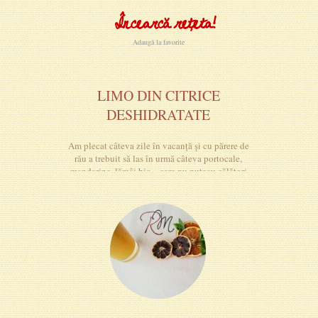
Încearcă rețeta!
Adaugă la favorite
LIMO DIN CITRICE
DESHIDRATATE
Am plecat câteva zile în vacanță și cu părere de
rău a trebuit să las în urmă câteva portocale,
mandarine, lămâi bio... care nu puteau călători
cu noi. Așa că le-am pus frumos la deshidratat,
le-am transformat în făină, am adăugat miere +
apă de izvor + mentă!!!