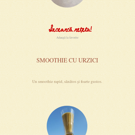
Încearcă rețeta!
Adaugă la favorite
SMOOTHIE CU URZICI
Un smoothie rapid, sănătos și foarte gustos.