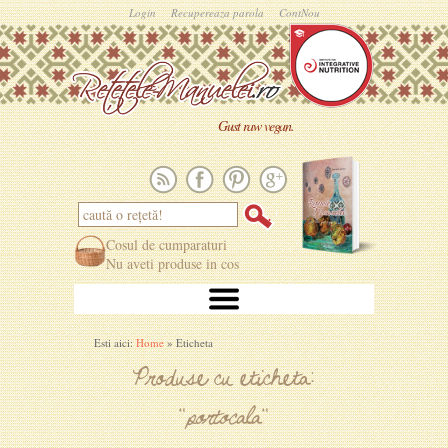
Login
Recupereaza parola
ContNou
Gust raw vegan.
Cosul de cumparaturi
Nu aveti produse in cos
Esti aici:
Home
» Eticheta
Produse cu eticheta:
"
portocala
"