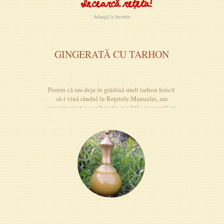
Încearcă rețeta!
Adaugă la favorite
GINGERATĂ CU TARHON
Pentru că am deja în grădină mult tarhon fericit
să-i vină rândul în Rețetele Manuelei, am
experimentat o combinație inedită: gingerată cu
tarhon.