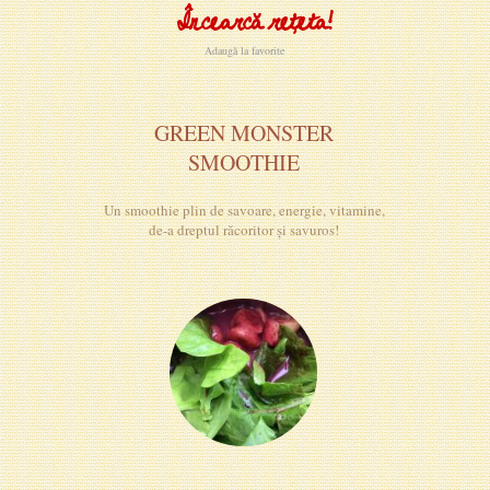
Încearcă rețeta!
Adaugă la favorite
GREEN MONSTER
SMOOTHIE
Un smoothie plin de savoare, energie, vitamine,
de-a dreptul răcoritor și savuros!