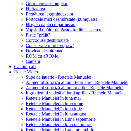
Germinarea semințelor
Hidratarea
Pregătirea leguminoaselor
Portocale mici deshidratate (kumquats)
Hrișcă coaptă cu parmezan
Vopsitul ouălor de Paste- tradiții si secrete
Fistic "prăjit"
Corcodușe deshidratate
Conservare morcovi (raw)
Dovleac deshidratat
ROM cu aROMe
Cămara
Cât timp ai?
Rețete Video
Supe de iauarie - Rețetele Manuelei
Alimentul surpriză al lunii februarie - Rețetele Manuelei
Alimentul surpriză al lunii martie - Rețetele Manuelei
Ingredientul vedetă al lunii aprilie - Rețetele Manuelei
Rețetele Manuelei în luna mai
Retetele Manuelei în luna iunie
Retetele Manuelei în luna iulie
Retetele Manuelei în luna august
Retetele Manuelei in Luna septembrie
Rețetele Manuelei în luna octombrie
Retetele Manuelei in Luna noiembrie