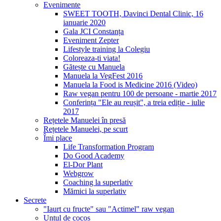
Evenimente
SWEET TOOTH, Davinci Dental Clinic, 16
ianuarie 2020
Gala JCI Constanța
Eveniment Zepter
Lifestyle training la Colegiu
Coloreaza-ti viata!
Gătește cu Manuela
Manuela la VegFest 2016
Manuela la Food is Medicine 2016 (Video)
Raw vegan pentru 100 de persoane - martie 2017
Conferința "Ele au reușit", a treia ediție - iulie
2017
Rețetele Manuelei în presă
Rețetele Manuelei, pe scurt
Îmi place
Life Transformation Program
Do Good Academy
El-Dor Plant
Webgrow
Coaching la superlativ
Mămici la superlativ
Secrete
"Iaurt cu fructe" sau "Actimel" raw vegan
Untul de cocos