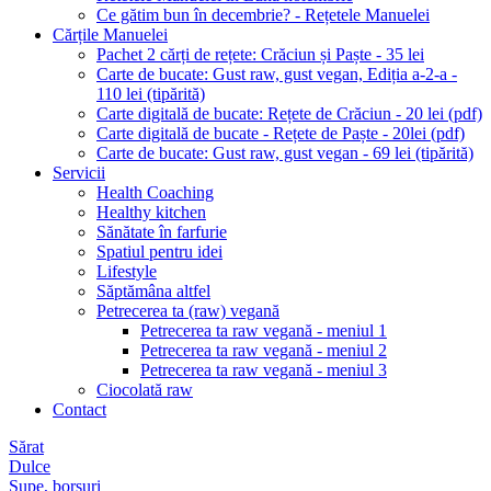
Ce gătim bun în decembrie? - Rețetele Manuelei
Cărțile Manuelei
Pachet 2 cărți de rețete: Crăciun și Paște - 35 lei
Carte de bucate: Gust raw, gust vegan, Ediția a-2-a -
110 lei (tipărită)
Carte digitală de bucate: Rețete de Crăciun - 20 lei (pdf)
Carte digitală de bucate - Rețete de Paște - 20lei (pdf)
Carte de bucate: Gust raw, gust vegan - 69 lei (tipărită)
Servicii
Health Coaching
Healthy kitchen
Sănătate în farfurie
Spatiul pentru idei
Lifestyle
Săptămâna altfel
Petrecerea ta (raw) vegană
Petrecerea ta raw vegană - meniul 1
Petrecerea ta raw vegană - meniul 2
Petrecerea ta raw vegană - meniul 3
Ciocolată raw
Contact
Sărat
Dulce
Supe, borșuri