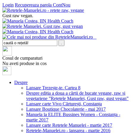
Login
Recupereaza parola
ContNou
Gust raw vegan.
Cosul de cumparaturi
Nu aveti produse in cos
Despre
Lansare Trezește-te. Cartea 8
Despre ediția a doua a cărții de bucate vegane, raw și
vegetariene ”Rețetele Manuelei, Gust raw, gust vegan”
Lansare carte Vivo Cărturești, Constanța
Lansare Boutique Chocolaterie - mai 2017
Manuela la ELITE Bussines Women - Constanța -
martie 2017
Lansare carte Retetele Manuelei - martie 2017
Retetele-Manuelei.ro - lansarea - martie 2016