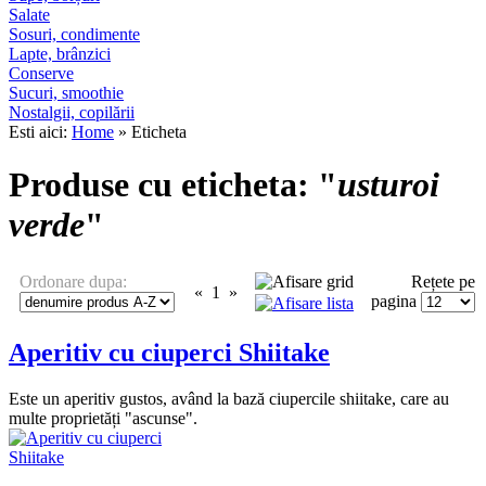
Salate
Sosuri, condimente
Lapte, brânzici
Conserve
Sucuri, smoothie
Nostalgii, copilării
Esti aici:
Home
» Eticheta
Produse cu eticheta: "
usturoi
verde
"
Ordonare dupa:
Rețete pe
«
1
»
pagina
Aperitiv cu ciuperci Shiitake
Este un aperitiv gustos, având la bază ciupercile shiitake, care au
multe proprietăți "ascunse".