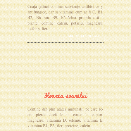
Coaja ţelinei contine: substanţe antibiotice şi
antifungice, dar şi vitamine cum ar fi C, B1,
B2, B6 sau B9. Rădăcina propriu-zisă a
plantei contine: calciu, potasiu, magneziu,
fosfor şi fier.
MAI MULTE DETALII
Floarea soarelui
Conţine din plin atâtea minunăţii pe care le-
am pierde dacă le-am coace la cuptor:
magneziu, vitamină D, seleniu, vitamina E,
vitamina B1, B5, fier, proteine, calciu.