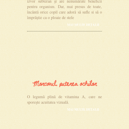
izvor subteran și are nenumărate beneficii
pentru organism. Dar, mai presus de toate,
încântă orice copil care adoră să sufle si să o
împrăștie ca o ploaie de stele
MAI MULTE DETALII
Morcovul, puterea ochilor
O legumă plină de vitamina A, care ne
sporește acuitatea vizuală.
MAI MULTE DETALII