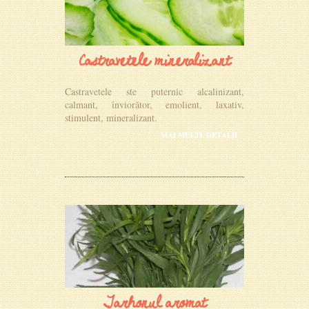
Castravetele mineralizant
Castravetele ste puternic alcalinizant,
calmant, înviorător, emolient, laxativ,
stimulent, mineralizant.
MAI MULTE DETALII
Tarhonul aromat