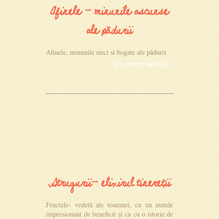
Afinele - minunile ascunse
ale pădurii
Afinele, minunile mici si bogate ale pădurii
MAI MULTE DETALII
Strugurii- elixirul tinereții
Fructele- vedetă ale toamnei, cu un număr
impresionant de beneficii și cu cu o istorie de