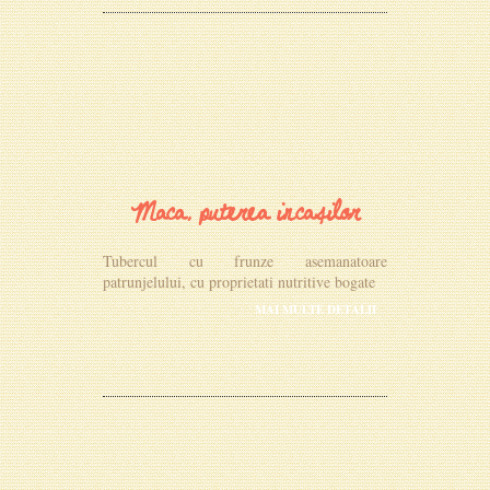
Maca, puterea incașilor
Tubercul cu frunze asemanatoare
patrunjelului, cu proprietati nutritive bogate
MAI MULTE DETALII