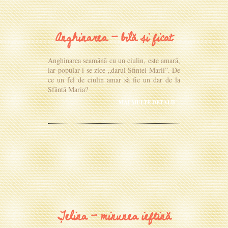
Anghinarea - bilă și ficat
Anghinarea seamănă cu un ciulin, este amară,
iar popular i se zice „darul Sfintei Marii”. De
ce un fel de ciulin amar să fie un dar de la
Sfântă Maria?
MAI MULTE DETALII
Țelina - minunea ieftină