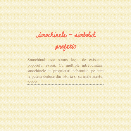
Smochinele - simbolul
profetic
Smochinul este strans legat de existenta
poporului evreu. Cu multiple intrebuintari,
smochinele au proprietati nebanuite, pe care
le putem deduce din istoria si scrierile acestui
popor.
MAI MULTE DETALII