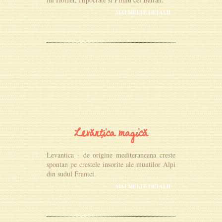
MAI MULTE DETALII
Levănțica magică
Levantica - de origine mediteraneana creste
spontan pe crestele insorite ale muntilor Alpi
din sudul Frantei.
MAI MULTE DETALII