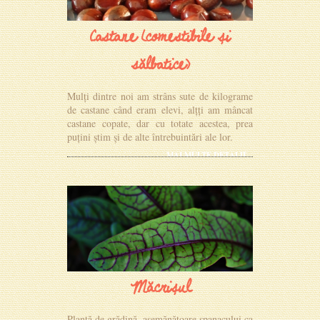
Castane (comestibile și
sălbatice)
Mulți dintre noi am strâns sute de kilograme
de castane când eram elevi, alțți am mâncat
castane copate, dar cu totate acestea, prea
puțini știm și de alte întrebuintări ale lor.
MAI MULTE DETALII
Măcrișul
Plantă de grădină, asemănătoare spanacului ca