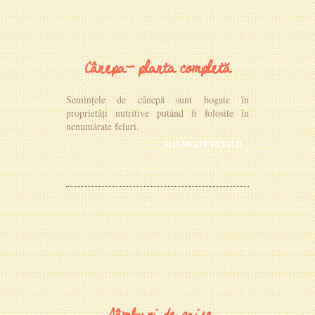
Cânepa- planta completă
Semințele de cânepă sunt bogate în
proprietăți nutritive putând fi folosite în
nenumărate feluri.
MAI MULTE DETALII