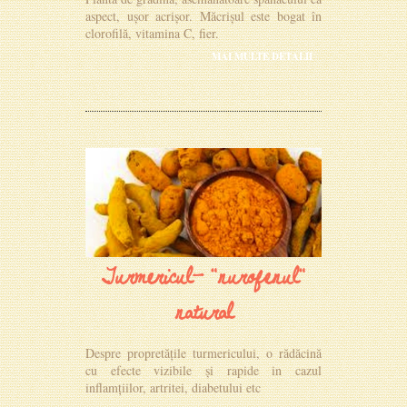
aspect, ușor acrișor. Măcrișul este bogat în
clorofilă, vitamina C, fier.
MAI MULTE DETALII
Turmericul- "nurofenul"
natural
Despre propretățile turmericului, o rădăcină
cu efecte vizibile și rapide in cazul
inflamțiilor, artritei, diabetului etc