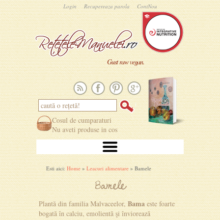
Login
Recupereaza parola
ContNou
Gust raw vegan.
Cosul de cumparaturi
Nu aveti produse in cos
Esti aici:
Home
»
Leacuri alimentare
» Bamele
Bamele
Bama
Plantă din familia Malvaceelor,
este foarte
bogată în calciu, emolientă şi înviorează