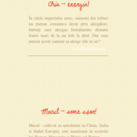
Chia - energia!
În zilele imperiului aztec, oamenii din triburi
nu puteau comunica decat prin alergători,
bărbați care alergau literalmente distante
foarte mari de la un trib la altul. Dar cum
puteau acesti oameni sa alerge zile in sir?
MAI MULTE DETALII
Macul - somn ușor!
Macul - cultivat in antichitate in China, India
si Sudul Europei, este mentionat in scrierile
lui Homer, Hipocrate si Pliniu cel Batran.