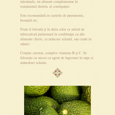
intestinele, un aliment complementar în
tratamentul dietetic al constipaţiei.
Este recomandată in cazurile de pneumonie,
bronşită etc.
Poate fi folosită şi în dieta celor ce suferă de
tuberculoză pulmonară în combinaţie cu alte
alimente (fierte, ca mâncare scăzută, sau crude în
salate).
Conține caroten, complex vitamina B și C. Se
folosește cu succes ca agent de îngrosare în supe si
mâncăruri scăzute.