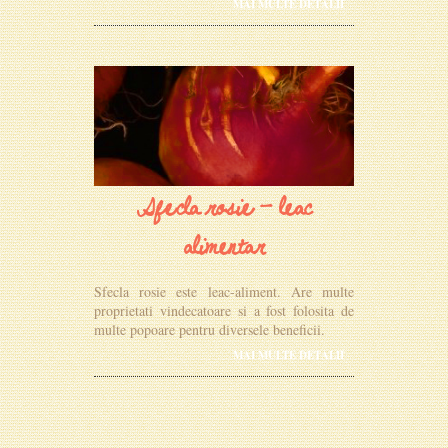
MAI MULTE DETALII
Sfecla rosie - leac
alimentar
Sfecla rosie este leac-aliment. Are multe
proprietati vindecatoare si a fost folosita de
multe popoare pentru diversele beneficii.
MAI MULTE DETALII