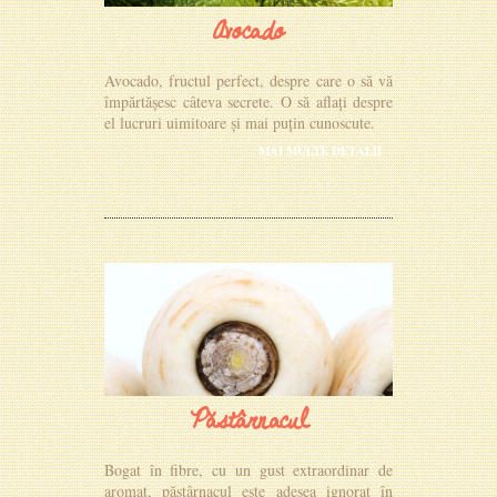
Avocado
Avocado, fructul perfect, despre care o să vă
împărtășesc câteva secrete. O să aflați despre
el lucruri uimitoare și mai puțin cunoscute.
MAI MULTE DETALII
Păstârnacul
Bogat în fibre, cu un gust extraordinar de
aromat, păstârnacul este adesea ignorat în