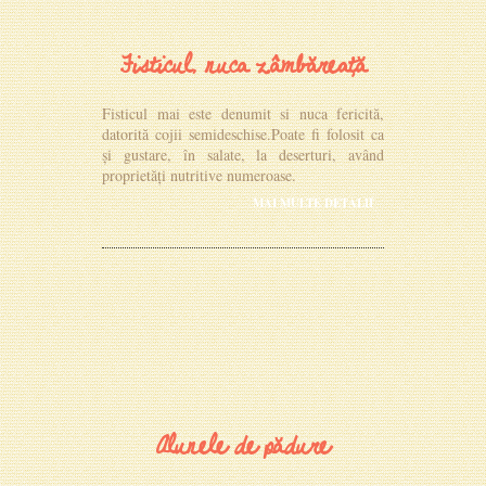
Fisticul, nuca zâmbăreață
Fisticul mai este denumit si nuca fericită,
datorită cojii semideschise.Poate fi folosit ca
și gustare, în salate, la deserturi, având
proprietăți nutritive numeroase.
MAI MULTE DETALII
Alunele de pădure