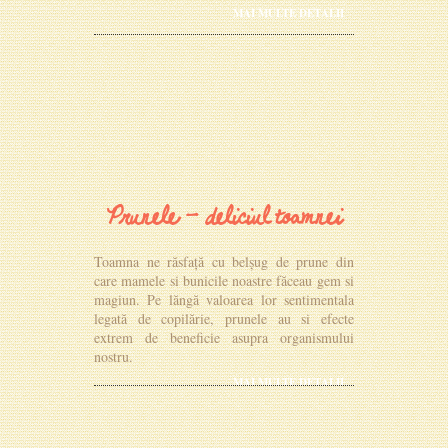
MAI MULTE DETALII
Prunele - deliciul toamnei
Toamna ne răsfață cu belșug de prune din
care mamele si bunicile noastre făceau gem si
magiun. Pe lăngă valoarea lor sentimentala
legată de copilărie, prunele au si efecte
extrem de beneficie asupra organismului
nostru.
MAI MULTE DETALII