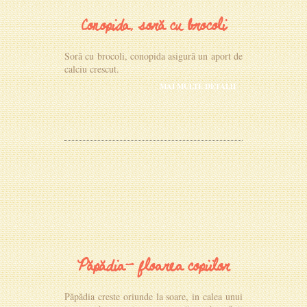
Conopida, soră cu brocoli
Soră cu brocoli, conopida asigură un aport de
calciu crescut.
MAI MULTE DETALII
Păpădia- floarea copiilor
Păpădia creste oriunde la soare, in calea unui