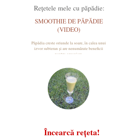
Rețetele mele cu păpădie:
SMOOTHIE DE PĂPĂDIE
(VIDEO)
Păpădia creste oriunde la soare, în calea unui
izvor subteran și are nenumărate beneficii
pentru organism.
Încearcă rețeta!