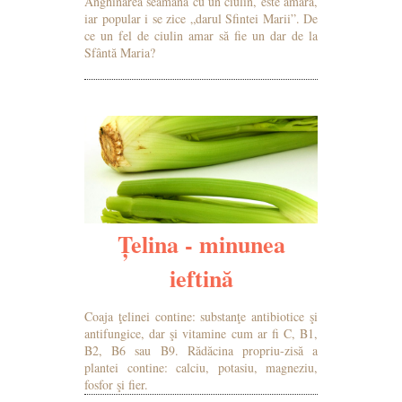
Anghinarea seamănă cu un ciulin, este amară,
iar popular i se zice „darul Sfintei Marii”. De
ce un fel de ciulin amar să fie un dar de la
Sfântă Maria?
MAI MULTE DETALII
Țelina - minunea
ieftină
Coaja ţelinei contine: substanţe antibiotice şi
antifungice, dar şi vitamine cum ar fi C, B1,
B2, B6 sau B9. Rădăcina propriu-zisă a
plantei contine: calciu, potasiu, magneziu,
fosfor şi fier.