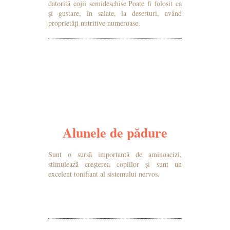
datorită cojii semideschise.Poate fi folosit ca
și gustare, în salate, la deserturi, având
proprietăți nutritive numeroase.
MAI MULTE DETALII
Alunele de pădure
Sunt o sursă importantă de aminoacizi,
stimulează creșterea copiilor și sunt un
excelent tonifiant al sistemului nervos.
MAI MULTE DETALII