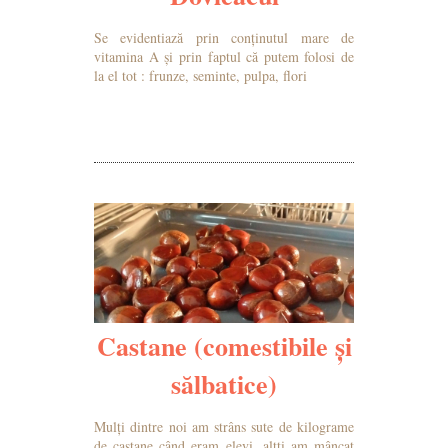
Se evidentiază prin conținutul mare de
vitamina A și prin faptul că putem folosi de
la el tot : frunze, seminte, pulpa, flori
MAI MULTE DETALII
Castane (comestibile și
sălbatice)
Mulți dintre noi am strâns sute de kilograme
de castane când eram elevi, alțți am mâncat