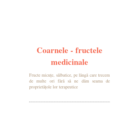
Coarnele - fructele
medicinale
Fructe micuțe, sălbatice, pe lăngă care trecem
de multe ori fără să ne dăm seama de
proprietățole lor terapeutice
MAI MULTE DETALII