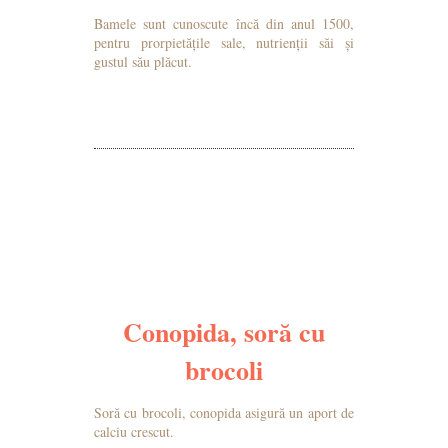
Bamele sunt cunoscute încă din anul 1500,
pentru prorpietățile sale, nutrienții săi și
gustul său plăcut.
MAI MULTE DETALII
Conopida, soră cu
brocoli
Soră cu brocoli, conopida asigură un aport de
calciu crescut.