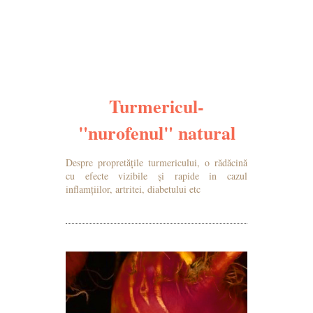
Turmericul-
"nurofenul" natural
Despre propretățile turmericului, o rădăcină
cu efecte vizibile și rapide in cazul
inflamțiilor, artritei, diabetului etc
MAI MULTE DETALII