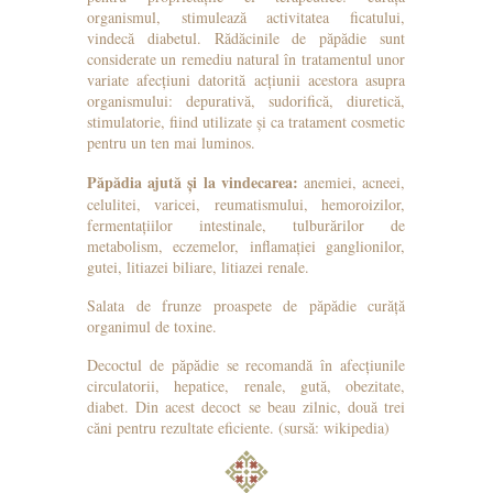
organismul, stimulează activitatea ficatului,
vindecă diabetul. Rădăcinile de păpădie sunt
considerate un remediu natural în tratamentul unor
variate afecțiuni datorită acțiunii acestora asupra
organismului: depurativă, sudorifică, diuretică,
stimulatorie, fiind utilizate și ca tratament cosmetic
pentru un ten mai luminos.
Păpădia ajută și la vindecarea:
anemiei, acneei,
celulitei, varicei, reumatismului, hemoroizilor,
fermentațiilor intestinale, tulburărilor de
metabolism, eczemelor, inflamației ganglionilor,
gutei, litiazei biliare, litiazei renale.
Salata de frunze proaspete de păpădie curăță
organimul de toxine.
Decoctul de păpădie se recomandă în afecțiunile
circulatorii, hepatice, renale, gută, obezitate,
diabet. Din acest decoct se beau zilnic, două trei
căni pentru rezultate eficiente. (sursă: wikipedia)