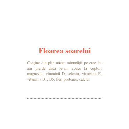
MAI MULTE DETALII
Floarea soarelui
Conţine din plin atâtea minunăţii pe care le-
am pierde dacă le-am coace la cuptor:
magneziu, vitamină D, seleniu, vitamina E,
vitamina B1, B5, fier, proteine, calciu.
MAI MULTE DETALII