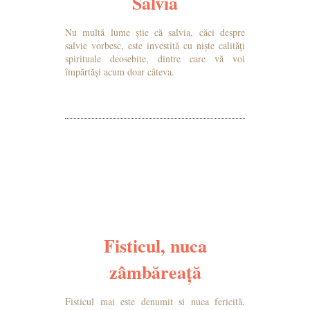
Salvia
Nu multă lume știe că salvia, căci despre
salvie vorbesc, este investită cu niște calități
spirituale deosebite, dintre care vă voi
împărtăși acum doar câteva.
MAI MULTE DETALII
Fisticul, nuca
zâmbăreață
Fisticul mai este denumit si nuca fericită,