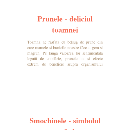
Prunele - deliciul
toamnei
Toamna ne răsfață cu belșug de prune din
care mamele si bunicile noastre făceau gem si
magiun. Pe lăngă valoarea lor sentimentala
legată de copilărie, prunele au si efecte
extrem de beneficie asupra organismului
nostru.
MAI MULTE DETALII
Smochinele - simbolul