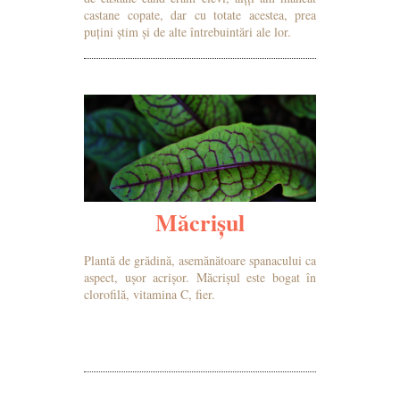
castane copate, dar cu totate acestea, prea
puțini știm și de alte întrebuintări ale lor.
MAI MULTE DETALII
Măcrișul
Plantă de grădină, asemănătoare spanacului ca
aspect, ușor acrișor. Măcrișul este bogat în
clorofilă, vitamina C, fier.
MAI MULTE DETALII