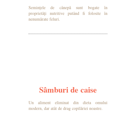
Semințele de cânepă sunt bogate în
proprietăți nutritive putând fi folosite în
nenumărate feluri.
MAI MULTE DETALII
Sâmburi de caise
Un aliment eliminat din dieta omului
modern, dar atât de drag copilăriei noastre.
MAI MULTE DETALII