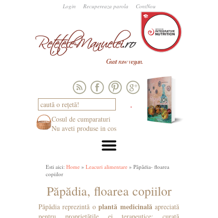
Login
Recupereaza parola
ContNou
Gust raw vegan.
Cosul de cumparaturi
Nu aveti produse in cos
Esti aici:
Home
»
Leacuri alimentare
» Păpădia- floarea
copiilor
Păpădia, floarea copiilor
plantă medicinală
Păpădia reprezintă o
apreciată
pentru proprietățile ei terapeutice: curață