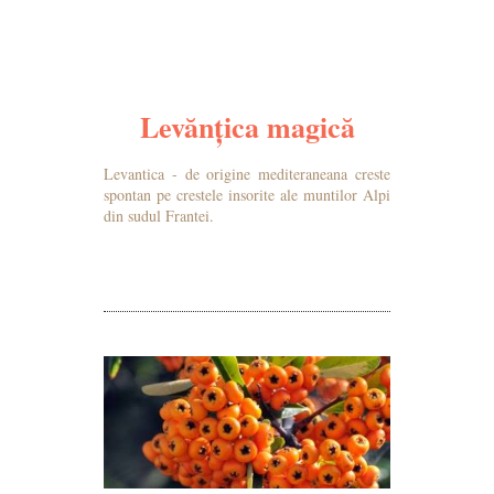
Levănțica magică
Levantica - de origine mediteraneana creste
spontan pe crestele insorite ale muntilor Alpi
din sudul Frantei.
MAI MULTE DETALII