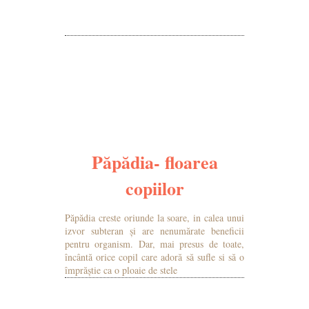
MAI MULTE DETALII
Păpădia- floarea
copiilor
Păpădia creste oriunde la soare, in calea unui
izvor subteran și are nenumărate beneficii
pentru organism. Dar, mai presus de toate,
încântă orice copil care adoră să sufle si să o
împrăștie ca o ploaie de stele
MAI MULTE DETALII