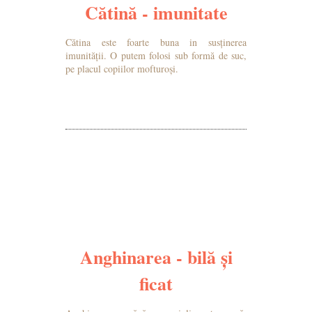
Cătină - imunitate
Cătina este foarte buna in susținerea
imunității. O putem folosi sub formă de suc,
pe placul copiilor mofturoși.
MAI MULTE DETALII
Anghinarea - bilă și
ficat