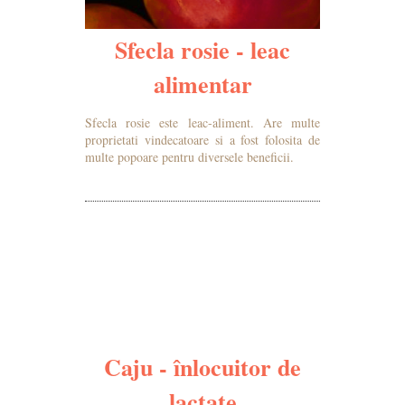
Sfecla rosie - leac
alimentar
Sfecla rosie este leac-aliment. Are multe
proprietati vindecatoare si a fost folosita de
multe popoare pentru diversele beneficii.
MAI MULTE DETALII
Caju - înlocuitor de
lactate