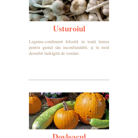
Usturoiul
Leguma-condiment folosită in toată lumea
pentru gustul său inconfundabil, și în mod
deosebit îndrăgită de români.
MAI MULTE DETALII
Dovleacul