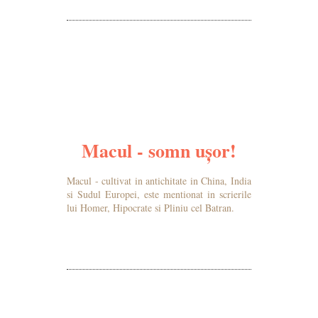
MAI MULTE DETALII
Macul - somn ușor!
Macul - cultivat in antichitate in China, India
si Sudul Europei, este mentionat in scrierile
lui Homer, Hipocrate si Pliniu cel Batran.
MAI MULTE DETALII