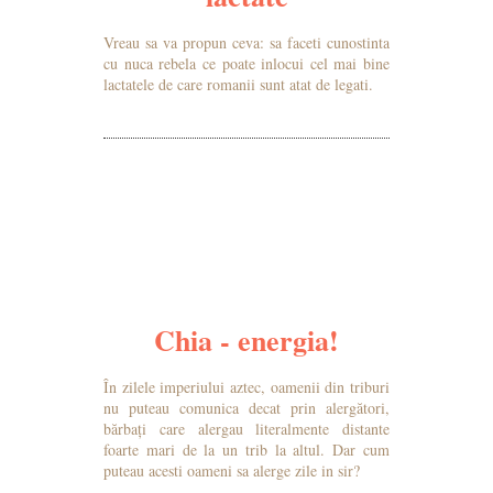
Vreau sa va propun ceva: sa faceti cunostinta
cu nuca rebela ce poate inlocui cel mai bine
lactatele de care romanii sunt atat de legati.
MAI MULTE DETALII
Chia - energia!
În zilele imperiului aztec, oamenii din triburi
nu puteau comunica decat prin alergători,
bărbați care alergau literalmente distante
foarte mari de la un trib la altul. Dar cum
puteau acesti oameni sa alerge zile in sir?