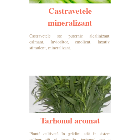
Castravetele
mineralizant
Castravetele ste puternic alcalinizant,
calmant, înviorător, emolient, laxativ,
stimulent, mineralizant.
MAI MULTE DETALII
Tarhonul aromat
Plantă cultivată în grădini atât în sistem
culinar cât și teraputic, tarhonul are o