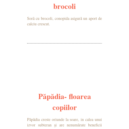
brocoli
Soră cu brocoli, conopida asigură un aport de
calciu crescut.
MAI MULTE DETALII
Păpădia- floarea
copiilor
Păpădia creste oriunde la soare, in calea unui
izvor subteran și are nenumărate beneficii