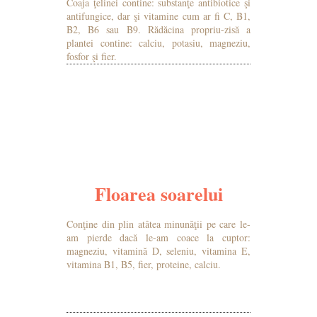
Coaja ţelinei contine: substanţe antibiotice şi
antifungice, dar şi vitamine cum ar fi C, B1,
B2, B6 sau B9. Rădăcina propriu-zisă a
plantei contine: calciu, potasiu, magneziu,
fosfor şi fier.
MAI MULTE DETALII
Floarea soarelui
Conţine din plin atâtea minunăţii pe care le-
am pierde dacă le-am coace la cuptor:
magneziu, vitamină D, seleniu, vitamina E,
vitamina B1, B5, fier, proteine, calciu.
MAI MULTE DETALII