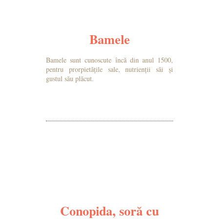
Bamele
Bamele sunt cunoscute încă din anul 1500,
pentru prorpietățile sale, nutrienții săi și
gustul său plăcut.
MAI MULTE DETALII
Conopida, soră cu