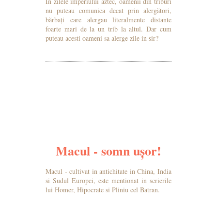
În zilele imperiului aztec, oamenii din triburi
nu puteau comunica decat prin alergători,
bărbați care alergau literalmente distante
foarte mari de la un trib la altul. Dar cum
puteau acesti oameni sa alerge zile in sir?
MAI MULTE DETALII
Macul - somn ușor!
Macul - cultivat in antichitate in China, India
si Sudul Europei, este mentionat in scrierile
lui Homer, Hipocrate si Pliniu cel Batran.
MAI MULTE DETALII