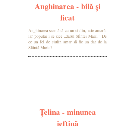
Anghinarea - bilă și
ficat
Anghinarea seamănă cu un ciulin, este amară,
iar popular i se zice „darul Sfintei Marii”. De
ce un fel de ciulin amar să fie un dar de la
Sfântă Maria?
MAI MULTE DETALII
Țelina - minunea
ieftină