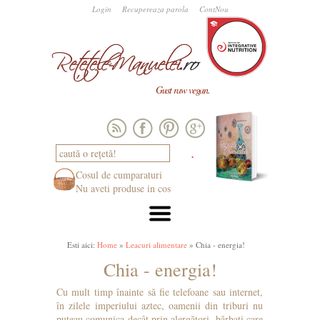
Login
Recupereaza parola
ContNou
Gust raw vegan.
Cosul de cumparaturi
Nu aveti produse in cos
Esti aici:
Home
»
Leacuri alimentare
» Chia - energia!
Chia - energia!
Cu mult timp înainte să fie telefoane sau internet,
în zilele imperiului aztec, oamenii din triburi nu
puteau comunica decât prin alergători, bărbați care