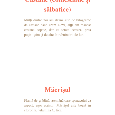
sălbatice)
Mulți dintre noi am strâns sute de kilograme
de castane când eram elevi, alțți am mâncat
castane copate, dar cu totate acestea, prea
puțini știm și de alte întrebuintări ale lor.
MAI MULTE DETALII
Măcrișul
Plantă de grădină, asemănătoare spanacului ca
aspect, ușor acrișor. Măcrișul este bogat în
clorofilă, vitamina C, fier.