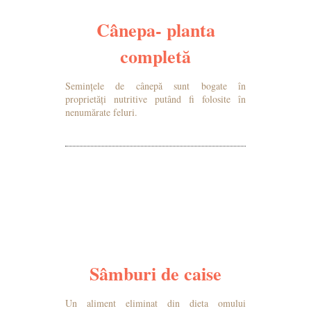
Cânepa- planta
completă
Semințele de cânepă sunt bogate în
proprietăți nutritive putând fi folosite în
nenumărate feluri.
MAI MULTE DETALII
Sâmburi de caise
Un aliment eliminat din dieta omului