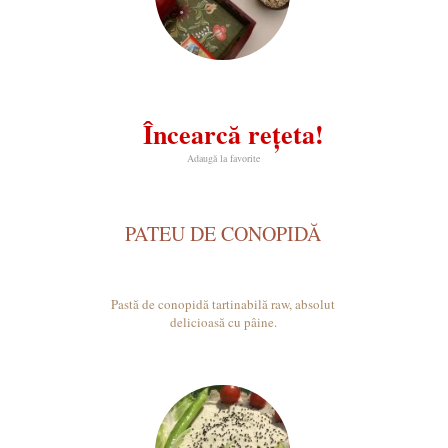
Încearcă rețeta!
Adaugă la favorite
PATEU DE CONOPIDĂ
Pastă de conopidă tartinabilă raw, absolut
delicioasă cu pâine.