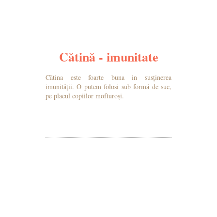
Cătină - imunitate
Cătina este foarte buna in susținerea
imunității. O putem folosi sub formă de suc,
pe placul copiilor mofturoși.
MAI MULTE DETALII