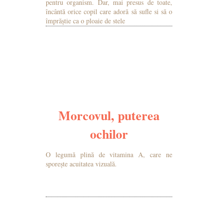
pentru organism. Dar, mai presus de toate,
încântă orice copil care adoră să sufle si să o
împrăștie ca o ploaie de stele
MAI MULTE DETALII
Morcovul, puterea
ochilor
O legumă plină de vitamina A, care ne
sporește acuitatea vizuală.
MAI MULTE DETALII