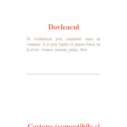
Dovleacul
Se evidentiază prin conținutul mare de
vitamina A și prin faptul că putem folosi de
la el tot : frunze, seminte, pulpa, flori
MAI MULTE DETALII
Castane (comestibile și