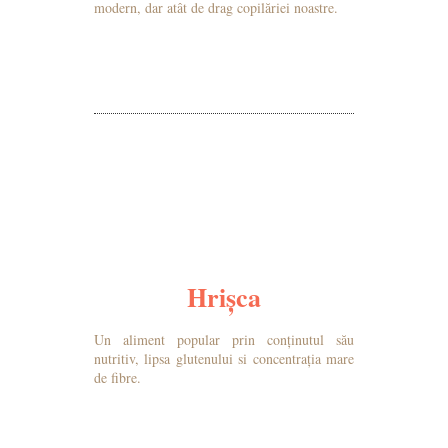
modern, dar atât de drag copilăriei noastre.
MAI MULTE DETALII
Hrișca
Un aliment popular prin conținutul său
nutritiv, lipsa glutenului si concentrația mare
de fibre.
MAI MULTE DETALII