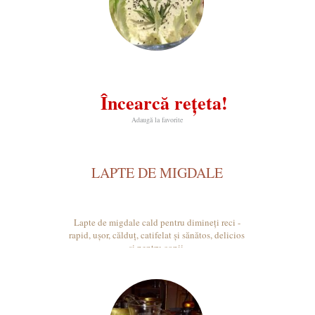
Încearcă rețeta!
Adaugă la favorite
LAPTE DE MIGDALE
Lapte de migdale cald pentru dimineți reci -
rapid, ușor, călduț, catifelat și sănătos, delicios
și pentru copii.