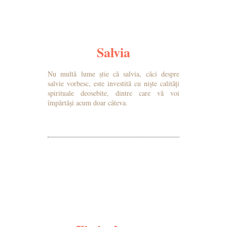
Salvia
Nu multă lume știe că salvia, căci despre
salvie vorbesc, este investită cu niște calități
spirituale deosebite, dintre care vă voi
împărtăși acum doar câteva.
MAI MULTE DETALII