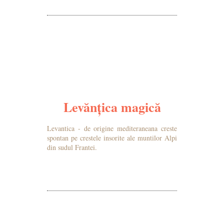
Levănțica magică
Levantica - de origine mediteraneana creste
spontan pe crestele insorite ale muntilor Alpi
din sudul Frantei.
MAI MULTE DETALII