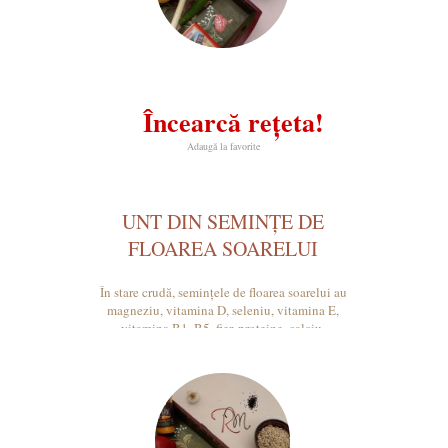
Încearcă rețeta!
Adaugă la favorite
UNT DIN SEMINȚE DE
FLOAREA SOARELUI
În stare crudă, semințele de floarea soarelui au
magneziu, vitamina D, seleniu, vitamina E,
vitamina B1, B5, fier, proteine, calciu.