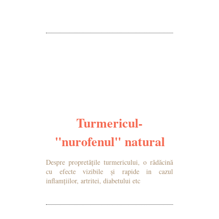
MAI MULTE DETALII
Turmericul-
"nurofenul" natural
Despre propretățile turmericului, o rădăcină
cu efecte vizibile și rapide in cazul
inflamțiilor, artritei, diabetului etc
MAI MULTE DETALII