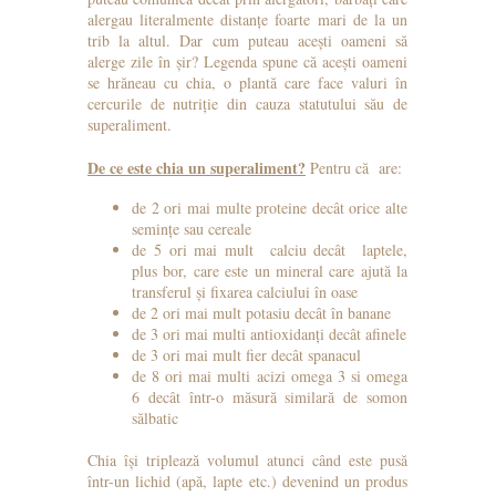
alergau literalmente distanțe foarte mari de la un
trib la altul. Dar cum puteau acești oameni să
alerge zile în șir? Legenda spune că acești oameni
se hrăneau cu chia, o plantă care face valuri în
cercurile de nutriție din cauza statutului său de
superaliment.
De ce este chia un superaliment?
Pentru că are:
de 2 ori mai multe proteine decât orice alte
semințe sau cereale
de 5 ori mai mult calciu decât laptele,
plus bor, care este un mineral care ajută la
transferul și fixarea calciului în oase
de 2 ori mai mult potasiu decât în banane
de 3 ori mai multi antioxidanți decât afinele
de 3 ori mai mult fier decât spanacul
de 8 ori mai multi acizi omega 3 si omega
6 decât într-o măsură similară de somon
sălbatic
Chia își triplează volumul atunci când este pusă
într-un lichid (apă, lapte etc.) devenind un produs